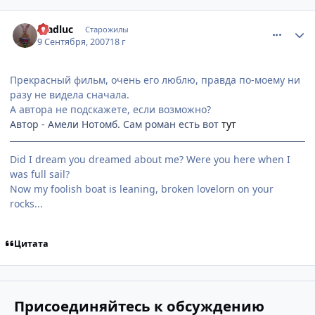
comment_1851047
Статистика автора
madluc
Старожилы
9 Сентября, 2007
18 г
Прекрасный фильм, очень его люблю, правда по-моему ни
разу не видела сначала.
А автора не подскажете, если возможно?
Автор - Амели Нотомб. Сам роман есть вот
тут
Did I dream you dreamed about me? Were you here when I
was full sail?
Now my foolish boat is leaning, broken lovelorn on your
rocks...
Цитата
Присоединяйтесь к обсуждению