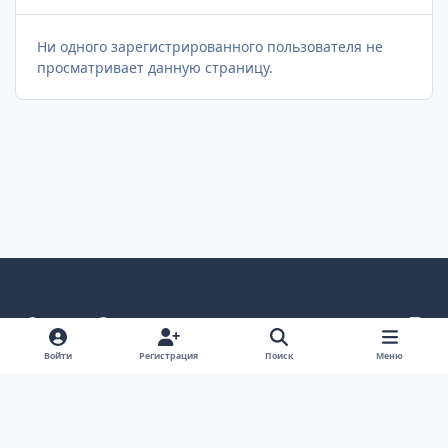
Ни одного зарегистрированного пользователя не
просматривает данную страницу.
Светлый режим
Темный режим
Как в системе
v
k
Язык
Политика конфиденциальности
Войти
Регистрация
Поиск
Меню
Связаться с нами
Cookies
project25
Powered by
Invision Community