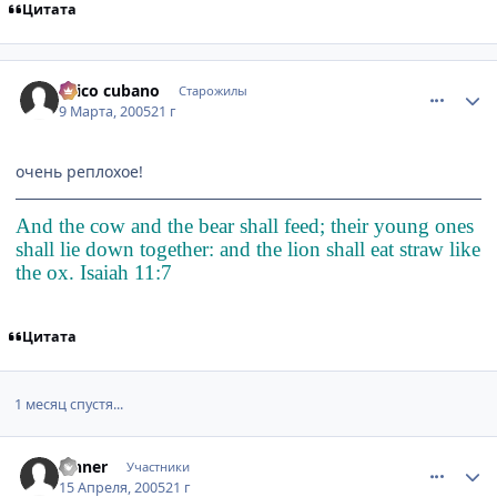
Цитата
comment_260894
Статистика автора
chico cubano
Старожилы
9 Марта, 2005
21 г
очень реплохое!
And the cow and the bear shall feed; their young ones
shall lie down together: and the lion shall eat straw like
the ox. Isaiah 11:7
Цитата
1 месяц спустя...
comment_296074
Статистика автора
Sinner
Участники
15 Апреля, 2005
21 г