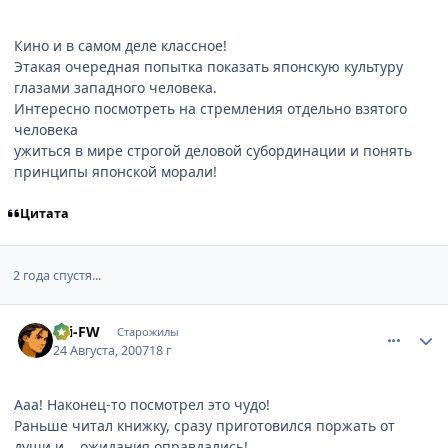
Кино и в самом деле классное!
Этакая очередная попытка показать японскую культуру
глазами западного человека.
Интересно посмотреть на стремления отдельно взятого
человека
ужиться в мире строгой деловой субординации и понять
принципы японской морали!
Цитата
2 года спустя...
comment_1838432
Статистика автора
Fei-FW
Старожилы
24 Августа, 2007
18 г
Ааа! Наконец-то посмотрел это чудо!
Раньше читал книжку, сразу приготовился поржать от
души и... ожидания оправдались!