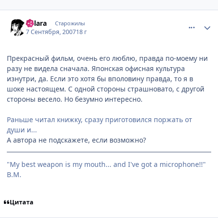
comment_1849532
Статистика автора
Lolara
Старожилы
7 Сентября, 2007
18 г
Прекрасный фильм, очень его люблю, правда по-моему ни
разу не видела сначала. Японская офисная культура
изнутри, да. Если это хотя бы вполовину правда, то я в
шоке настоящем. С одной стороны страшновато, с другой
стороны весело. Но безумно интересно.
Раньше читал книжку, сразу приготовился поржать от
души и...
А автора не подскажете, если возможно?
"My best weapon is my mouth... and I've got a microphone!!"
B.M.
Цитата