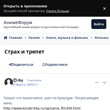
Перейти к содержимому
Открыть в приложении
×
З
Лучший способ просмотра.
Узнать больше
.
АнимеФорум
Войти
Крупнейший аниме-форум на русскоязычной площадке
Главная
Разное
Книги, музыка и фильмы
Фильмы
Страх и трепет
Поделиться
Подписчики
comment_259965
Статистика автора
Derby
Участники
8 Марта, 2005
21 г
Только что закончился, шел по Культуре. Потрясающее
кино.
http://www.kinokritika.ru/opisanie_flm349.html