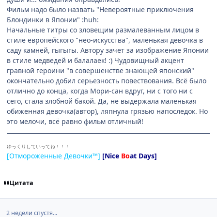
Фильм надо было назвать "Невероятные приключения
Блондинки в Японии" :huh:
Начальные титры со зловещим размалеванным лицом в
стиле европейского "нео-искусства", маленькая девочка в
саду камней, гыгыгы. Автору зачет за изображение Японии
в стиле медведей и балалаек! :) Чудовищный акцент
гравной героини "в совершенстве знающей японский"
окончательно добил серьезность повествования. Всё было
отлично до конца, когда Мори-сан вдруг, ни с того ни с
сего, стала злобной бакой. Да, не выдержала маленькая
обиженная девочка(автор), ляпнула грязью напоследок. Но
это мелочи, всё равно фильм отличный!
ゆっくりしていってね！！！
[Отмороженные Девочки™]
[Nice
Bo
at Days]
Цитата
2 недели спустя...