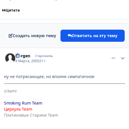
Цитата
Создать новую тему
Ответить на эту тему
comment_260471
Статистика автора
Norgen
Старожилы
9 Марта, 2005
21 г
ну не потрясающее, но вполне симпатичное
o:kami
Smoking Rum Team
Циркуль Team
Платиновые Старики Team