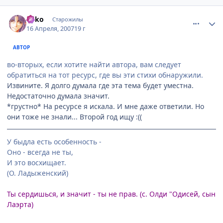
comment_1730923
Статистика автора
Miko
Старожилы
16 Апреля, 2007
19 г
АВТОР
во-вторых, если хотите найти автора, вам следует
обратиться на тот ресурс, где вы эти стихи обнаружили.
Извините. Я долго думала где эта тема будет уместна.
Недостаточно думала значит.
*грустно* На ресурсе я искала. И мне даже ответили. Но
они тоже не знали... Второй год ищу :((
У быдла есть особенность -
Оно - всегда не ты,
И это восхищает.
(О. Ладыженский)
Ты сердишься, и значит - ты не прав. (с. Олди "Одисей, сын
Лаэрта)