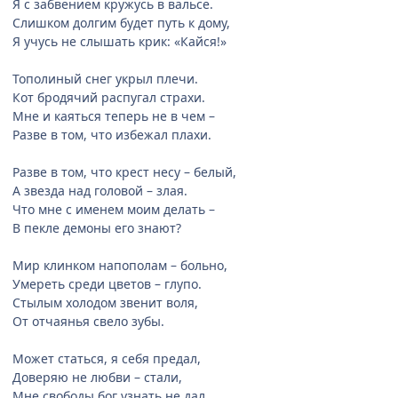
Я с забвением кружусь в вальсе.
Слишком долгим будет путь к дому,
Я учусь не слышать крик: «Кайся!»
Тополиный снег укрыл плечи.
Кот бродячий распугал страхи.
Мне и каяться теперь не в чем –
Разве в том, что избежал плахи.
Разве в том, что крест несу – белый,
А звезда над головой – злая.
Что мне с именем моим делать –
В пекле демоны его знают?
Мир клинком напополам – больно,
Умереть среди цветов – глупо.
Стылым холодом звенит воля,
От отчаянья свело зубы.
Может статься, я себя предал,
Доверяю не любви – стали,
Мне свободы бог узнать не дал,