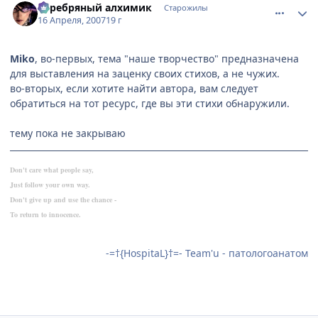
Серебряный алхимик
Старожилы
16 Апреля, 2007
19 г
Miko
, во-первых, тема "наше творчество" предназначена
для выставления на заценку своих стихов, а не чужих.
во-вторых, если хотите найти автора, вам следует
обратиться на тот ресурс, где вы эти стихи обнаружили.
тему пока не закрываю
Don't care what people say,
Just follow your own way.
Don't give up and use the chance -
To return to innocence.
-=†{HospitaL}†=- Team'u - патологоанатом