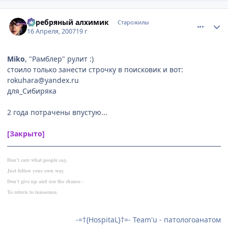
comment_1730963
Статистика автора
Серебряный алхимик
Старожилы
16 Апреля, 2007
19 г
Miko
, "Рамблер" рулит :)
стоило только занести строчку в поисковик и вот:
rokuhara@yandex.ru
для_Сибиряка
2 года потрачены впустую...
[Закрыто]
Don't care what people say,
Just follow your own way.
Don't give up and use the chance -
To return to innocence.
-=†{HospitaL}†=- Team'u - патологоанатом