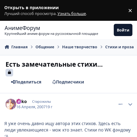
Перейти к содержимому
Открыть в приложении
×
З
Лучший способ просмотра.
Узнать больше
.
АнимеФорум
Войти
Крупнейший аниме-форум на русскоязычной площадке
Главная
Общение
Наше творчество
Стихи и проза
Есть замечательные стихи...
Поделиться
Подписчики
comment_1730908
Статистика автора
Miko
Старожилы
16 Апреля, 2007
19 г
Я уже очень давно ищу автора этих стихов. Здесь есть
люди увлекающиеся - мож кто знает. Стихи по WK фэндому
:))