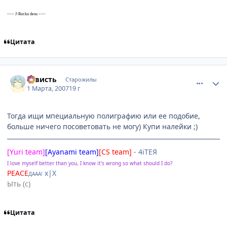
---> J-Rocku desu <---
Цитата
comment_1695711
Статистика автора
3aвисть
Старожилы
1 Марта, 2007
19 г
Тогда ищи мпециальную полиграфию или ее подобие,
больше ничего посоветовать не могу) Купи налейки ;)
[Yuri team]
[Ayanami team]
[CS team]
- 4iTEЯ
I love myself better than you, I know it's wrong so what should I do?
PEACE
х|X
ДААА!
Ыть (с)
Цитата