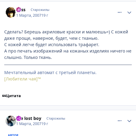
comment_1695505
Статистика автора
Bess
Старожилы
1 Марта, 2007
19 г
Сделать? Берешь акриловые краски и малюешь=) С кожей
даже проще, наверное, будет, чем с тканью.
С кожей легче будет использовать трафарет.
А про печать изображений на кожаных изделиях ничего не
слышно. Только ткань.
Мечтательный автомат с третьей планеты.
[Любители чая]™
Цитата
comment_1695512
Статистика автора
the lost boy
Старожилы
1 Марта, 2007
19 г
АВТОР