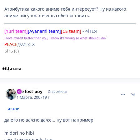
Атрибутика какого аниме тебя интересует? Ну из какого
аниме рисунок хочешь себе поставить.
[Yuri team]
[Ayanami team]
[CS team]
- 4iTEЯ
I love myself better than you, I know it's wrong so what should I do?
PEACE
х|X
ДААА!
Ыть (с)
Цитата
comment_1695552
Статистика автора
the lost boy
Старожилы
1 Марта, 2007
19 г
АВТОР
да ето не важно даже... ну вот например
midori no hibi
serial experiments lain