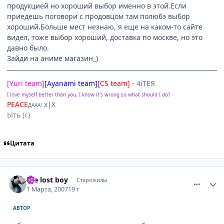
продукцией но хороший выбор именно в этой.Если
приедешь поговори с продовцом там полюбэ выбор
хороший.Больше мест незнаю, я еще на каком-то сайте
видел, тоже выбор хороший, доставка по москве, но это
давно было.
Зайди на аниме магазин_)
[Yuri team]
[Ayanami team]
[CS team]
- 4iTEЯ
I love myself better than you, I know it's wrong so what should I do?
PEACE
х|X
ДААА!
Ыть (с)
Цитата
comment_1695501
Статистика автора
the lost boy
Старожилы
1 Марта, 2007
19 г
АВТОР