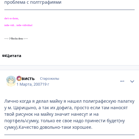
проблема с полтграфиями
she's so damn,
indie-vidi... indie-vidividual
---> J-Rocku desu <---
Цитата
comment_1695607
Статистика автора
3aвисть
Старожилы
1 Марта, 2007
19 г
Лично когда я делал майку я нашел полиграфескую палатку
у м. Царицыно, а так их дофига, просто если там наносят
твой рисунок на майку значит нанесут и на
портфель\сумку, только ее свое надо принести будет(ну
сумку).Качество довольно-таки хорошее.