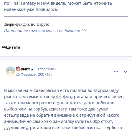
по Final Fantasy и FMA видела. Может быть что-нить
новенькое уже появилось.
Звери-фанфик по Наруто
Платонического яоя много не бывает ^^'
Цитата
comment_1692590
Статистика автора
3aвисть
Старожилы
26 Февраля, 2007
19 г
В москве на м.Савеловская есть палатка во втором ряду
рынка там сумки по хелу,фф,фма,тригана и прочего вилео,
также там много разного фан шмотья, даже побогаче
выбор чем на горбушке(кстати там тоже две сумки
есть,правда не обратил внимание с атрибутикой какого
аниме.Лично сам хочю зажигалку купить 600р стоит,
дуумаю еву,триган или все=таки ковбоя взять..... турбо за