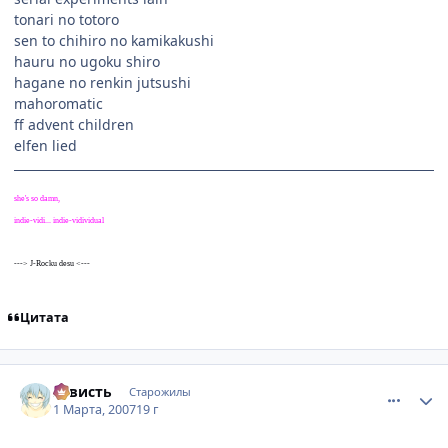
tonari no totoro
sen to chihiro no kamikakushi
hauru no ugoku shiro
hagane no renkin jutsushi
mahoromatic
ff advent children
elfen lied
she's so damn,
indie-vidi... indie-vidividual
---> J-Rocku desu <---
Цитата
comment_1695576
Статистика автора
3aвисть
Старожилы
1 Марта, 2007
19 г