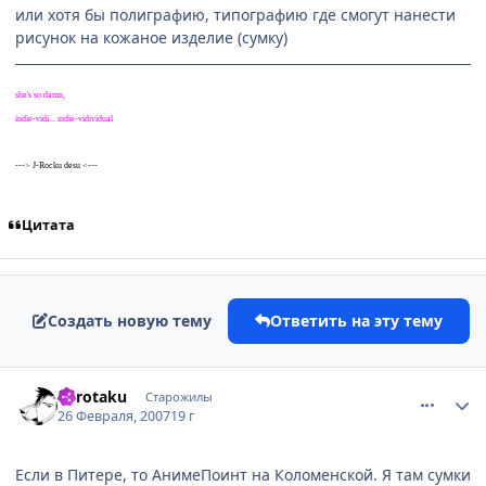
или хотя бы полиграфию, типографию где смогут нанести
рисунок на кожаное изделие (сумку)
she's so damn,
indie-vidi... indie-vidividual
---> J-Rocku desu <---
Цитата
Создать новую тему
Ответить на эту тему
comment_1692507
Статистика автора
Furotaku
Старожилы
26 Февраля, 2007
19 г
Если в Питере, то АнимеПоинт на Коломенской. Я там сумки