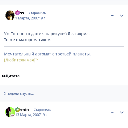
comment_1695729
Статистика автора
Bess
Старожилы
1 Марта, 2007
19 г
Уж Тоторо-то даже я нарисую=) Я за акрил.
То же с махороматиком.
Мечтательный автомат с третьей планеты.
[Любители чая]™
Цитата
2 недели спустя...
comment_1705598
Статистика автора
Termin
Старожилы
13 Марта, 2007
19 г