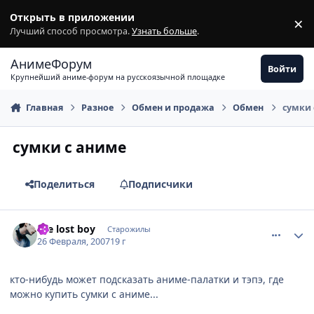
Перейти к содержимому
Открыть в приложении
×
З
Лучший способ просмотра.
Узнать больше
.
АнимеФорум
Войти
Крупнейший аниме-форум на русскоязычной площадке
Главная
Разное
Обмен и продажа
Обмен
сумки 
сумки с аниме
Поделиться
Подписчики
comment_1692448
Статистика автора
the lost boy
Старожилы
26 Февраля, 2007
19 г
кто-нибудь может подсказать аниме-палатки и тэпэ, где
можно купить сумки с аниме...