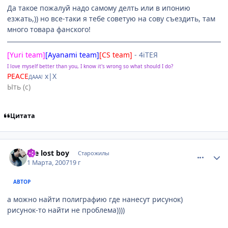
Да такое пожалуй надо самому делть или в ипонию
езжать,)) но все-таки я тебе советую на сову съездить, там
много товара фанского!
[Yuri team]
[Ayanami team]
[CS team]
- 4iTEЯ
I love myself better than you, I know it's wrong so what should I do?
PEACE
х|X
ДААА!
Ыть (с)
Цитата
comment_1695579
Статистика автора
the lost boy
Старожилы
1 Марта, 2007
19 г
АВТОР
а можно найти полиграфию где нанесут рисунок)
рисунок-то найти не проблема))))