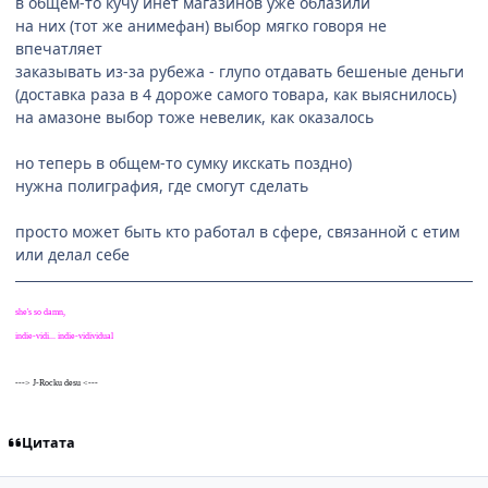
в общем-то кучу инет магазинов уже облазили
на них (тот же анимефан) выбор мягко говоря не
впечатляет
заказывать из-за рубежа - глупо отдавать бешеные деньги
(доставка раза в 4 дороже самого товара, как выяснилось)
на амазоне выбор тоже невелик, как оказалось
но теперь в общем-то сумку икскать поздно)
нужна полиграфия, где смогут сделать
просто может быть кто работал в сфере, связанной с етим
или делал себе
she's so damn,
indie-vidi... indie-vidividual
---> J-Rocku desu <---
Цитата