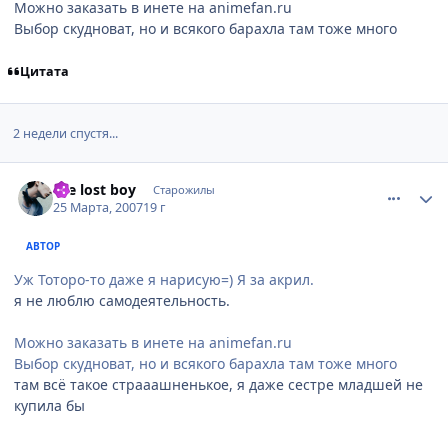
Можно заказать в инете на animefan.ru
Выбор скудноват, но и всякого барахла там тоже много
Цитата
2 недели спустя...
comment_1711513
Статистика автора
the lost boy
Старожилы
25 Марта, 2007
19 г
АВТОР
Уж Тоторо-то даже я нарисую=) Я за акрил.
я не люблю самодеятельность.
Можно заказать в инете на animefan.ru
Выбор скудноват, но и всякого барахла там тоже много
там всё такое страаашненькое, я даже сестре младшей не
купила бы