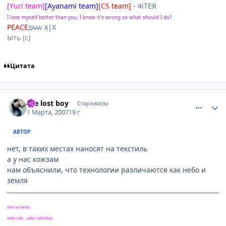
[Yuri team]
[Ayanami team]
[CS team]
- 4iTEЯ
I love myself better than you, I know it's wrong so what should I do?
PEACE
х|X
ДААА!
Ыть (с)
Цитата
comment_1695678
Статистика автора
the lost boy
Старожилы
1 Марта, 2007
19 г
АВТОР
нет, в таких местах наносят на текстиль
а у нас кожзам
нам объяснили, что технологии различаются как небо и
земля
she's so damn,
indie-vidi... indie-vidividual