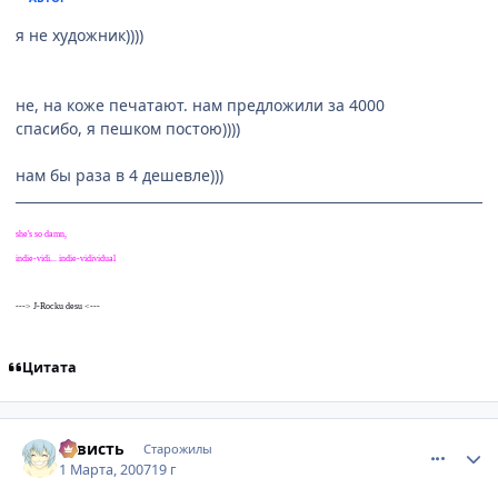
я не художник))))
не, на коже печатают. нам предложили за 4000
спасибо, я пешком постою))))
нам бы раза в 4 дешевле)))
she's so damn,
indie-vidi... indie-vidividual
---> J-Rocku desu <---
Цитата
comment_1695519
Статистика автора
3aвисть
Старожилы
1 Марта, 2007
19 г