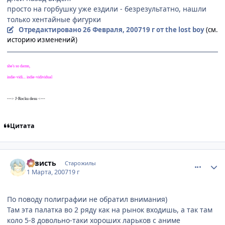
просто на горбушку уже ездили - безрезультатно, нашли
только хентайные фигурки
Отредактировано
26 Февраля, 2007
19 г
от the lost boy
(см.
историю изменений)
she's so damn,
indie-vidi... indie-vidividual
---> J-Rocku desu <---
Цитата
comment_1695496
Статистика автора
3aвисть
Старожилы
1 Марта, 2007
19 г
По поводу полиграфии не обратил внимания)
Там эта палатка во 2 ряду как на рынок входишь, а так там
коло 5-8 довольно-таки хороших ларьков с аниме