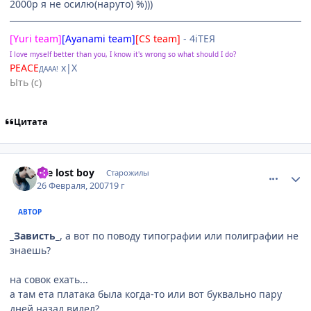
2000р я не осилю(наруто) %)))
[Yuri team]
[Ayanami team]
[CS team]
- 4iTEЯ
I love myself better than you, I know it's wrong so what should I do?
PEACE
х|X
ДААА!
Ыть (с)
Цитата
comment_1692630
Статистика автора
the lost boy
Старожилы
26 Февраля, 2007
19 г
АВТОР
_Зависть_
, а вот по поводу типографии или полиграфии не
знаешь?
на совок ехать...
а там ета платака была когда-то или вот буквально пару
дней назад видел?