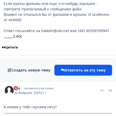
Если нужны фильмы или еще что-нибудь хорошее -
смотрите прилагаемый к сообщению файл.
Взамен не отказался бы от фильмов и музыки. И особенно -
от АНИМЕ
Ответ посылайте на tokkebi@ukr.net или SMS 80509789947
______2.doc
Цитата
Создать новую тему
Ответить на эту тему
comment_251347
Статистика автора
Oni
Активные участники
26 Февраля, 2005
21 г
А аниме у тебя случаем нету?