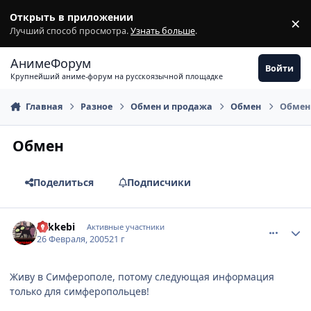
Перейти к содержимому
Открыть в приложении
×
З
Лучший способ просмотра.
Узнать больше
.
АнимеФорум
Войти
Крупнейший аниме-форум на русскоязычной площадке
Главная
Разное
Обмен и продажа
Обмен
Обмен
Обмен
Поделиться
Подписчики
comment_251216
Статистика автора
Tokkebi
Активные участники
26 Февраля, 2005
21 г
Живу в Симферополе, потому следующая информация
только для симферопольцев!