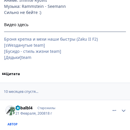
Аниме: Infinite Ryuvis
Музыка: Rammstein - Seemann
Сильно не бейте :)
Видео здесь
Броня крепка и мехи наши быстры (Zaku II F2)
[sWезданутые team]
[Бусидо - стиль жизни team]
[Дядьки]team
Цитата
10 месяцев спустя...
comment_1994639
Статистика автора
Cabalbl4
Старожилы
21 Февраля, 2008
18 г
АВТОР