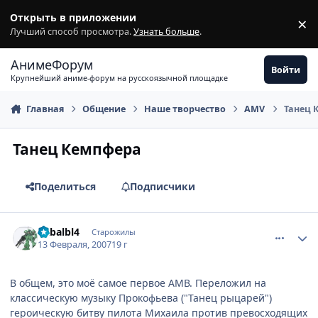
Перейти к содержимому
Открыть в приложении
×
З
Лучший способ просмотра.
Узнать больше
.
АнимеФорум
Войти
Крупнейший аниме-форум на русскоязычной площадке
Главная
Общение
Наше творчество
AMV
Танец 
Танец Кемпфера
Поделиться
Подписчики
comment_1678699
Статистика автора
Cabalbl4
Старожилы
13 Февраля, 2007
19 г
В общем, это моё самое первое АМВ. Переложил на
классическую музыку Прокофьева ("Танец рыцарей")
героическую битву пилота Михаила против превосходящих