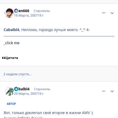
comment_1708966
Статистика автора
oven666
Старожилы
16 Марта, 2007
19 г
Cabalbl4
, Неплохо, гораздо лучше моего. ^_^ 4-
_
click me
Цитата
2 недели спустя...
comment_1715417
Статистика автора
Cabalbl4
Старожилы
29 Марта, 2007
19 г
АВТОР
Вот, только доклепал своё второе в жизни АМV :)