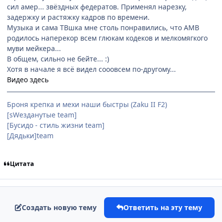
сил амер... звёздных федератов. Применял нарезку,
задержку и растяжку кадров по времени.
Музыка и сама ТВшка мне столь понравились, что АМВ
родилось наперекор всем глюкам кодеков и мелкомягкого
муви мейкера...
В общем, сильно не бейте... :)
Хотя в начале я всё видел сооовсем по-другому...
Видео здесь
Броня крепка и мехи наши быстры (Zaku II F2)
[sWезданутые team]
[Бусидо - стиль жизни team]
[Дядьки]team
Цитата
Создать новую тему
Ответить на эту тему