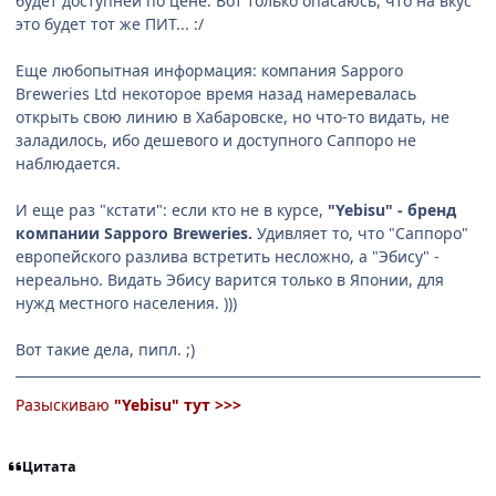
будет доступней по цене. Вот только опасаюсь, что на вкус
это будет тот же ПИТ... :/
Еще любопытная информация: компания Sapporo
Breweries Ltd некоторое время назад намеревалась
открыть свою линию в Хабаровске, но что-то видать, не
заладилось, ибо дешевого и доступного Саппоро не
наблюдается.
И еще раз "кстати": если кто не в курсе,
"Yebisu" - бренд
компании Sapporo Breweries.
Удивляет то, что "Саппоро"
европейского разлива встретить несложно, а "Эбису" -
нереально. Видать Эбису варится только в Японии, для
нужд местного населения. )))
Вот такие дела, пипл. ;)
Разыскиваю
"Yebisu"
тут >>>
Цитата