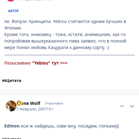
АВТОР
Хе. Вопрос принципа. Yebisu считается одним лучших в
Японии.
Кроме того, знакомец - тоже, кстати, анимешник, как-то
попробовав вышеуказанного пива заявил, что в полной
мере понял любовь Кацураги к данному сорту. :)
Разыскиваю
"Yebisu"
тут >>>
Цитата
comment_1671019
Статистика автора
Alone Wolf
Участники
7 Февраля, 2007
19 г
Edmon
еси-ж найдешь, зови мну, посидим, попьем)))