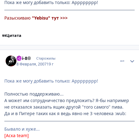
Пока же могу добавить только: Арррррррр!
Разыскиваю
"Yebisu"
тут >>>
Цитата
comment_1672288
Статистика автора
koi-8®
Старожилы
8 Февраля, 2007
19 г
Пока же могу добавить только: Арррррррр!
Полностью поддерживаю...
А может им сотрудничество предложить? Я-бы например
не отказался заказать ящик-другой "того самого" пива.
Да и в Питере таких как я ведь явно не 3 человека :wub:
Бывало и хуже...
[Аска team]