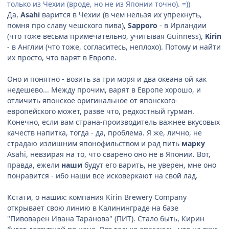
только из Чехии (вроде, но не из Японии точно). =))
Да,
Asahi
варится в Чехии (в чем нельзя их упрекнуть,
помня про славу чешского пива),
Sapporo
- в Ирландии
(что тоже весьма примечательно, учитывая Guinness),
Kirin
- в Англии (что тоже, согласитесь, неплохо). Потому и найти
их просто, что варят в Европе.
Оно и понятно - возить за три моря и два океана ой как
недешево... Между прочим, варят в Европе хорошо, и
отличить японское оригинальное от японского-
европейского может, разве что, редкостный гурман.
Конечно, если вам страна-производитель важнее вкусовых
качеств напитка, тогда - да, проблема. Я же, лично, не
страдаю излишним японофильством и рад пить
марку
Asahi, невзирая на то, что сварено оно не в Японии. Вот,
правда, ежели
наши
будут его варить, не уверен, мне оно
понравится - ибо наши все исковеркают на свой лад.
Кстати, о наших: компания Kirin Brewery Company
открывает свою линию в Калининграде на базе
"Пивоварен Ивана Таранова" (ПИТ). Стало быть, Кирин