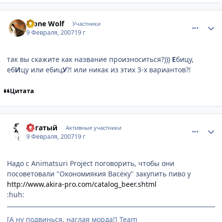
comment_1672884
Статистика автора
Alone Wolf
Участники
9 Февраля, 2007
19 г
так вы скажите как название произноситься?)))
Е
бицу,
еб
И
цу или ебиц
У
?! или никак из этих 3-х вариантов?!
Цитата
comment_1672899
Статистика автора
Рогатый
Активные участники
9 Февраля, 2007
19 г
Надо с Animatsuri Project поговорить, чтобы они
посоветовали "Окономиякия Васёку" закупить пиво у
http://www.akira-pro.com/catalog_beer.shtml
:huh:
[А ну подвинься, наглая морда!] Team