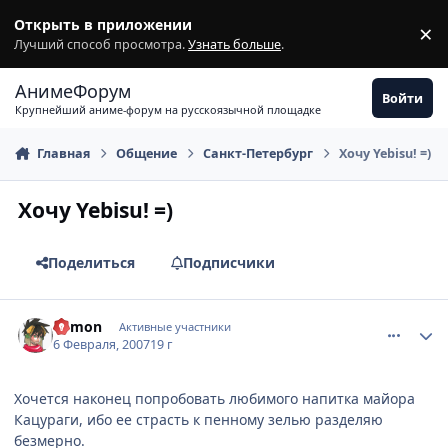
Перейти к содержимому
Открыть в приложении
×
З
Лучший способ просмотра.
Узнать больше
.
АнимеФорум
Войти
Крупнейший аниме-форум на русскоязычной площадке
Главная
Общение
Санкт-Петербург
Хочу Yebisu! =)
Хочу Yebisu! =)
Поделиться
Подписчики
comment_1670290
Статистика автора
Edmon
Активные участники
6 Февраля, 2007
19 г
Хочется наконец попробовать любимого напитка майора
Кацураги, ибо ее страсть к пенному зелью разделяю
безмерно.