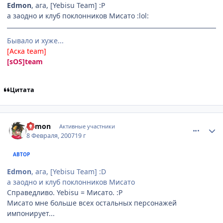
Edmon
, ага, [Yebisu Team] :P
а заодно и клуб поклонников Мисато :lol:
Бывало и хуже...
[Аска team]
[sOS]team
Цитата
comment_1671848
Статистика автора
Edmon
Активные участники
8 Февраля, 2007
19 г
АВТОР
Edmon
, ага, [Yebisu Team] :D
а заодно и клуб поклонников Мисато
Справедливо. Yebisu = Мисато. :P
Мисато мне больше всех остальных персонажей
импонирует...