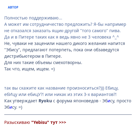
АВТОР
Полностью поддерживаю...
А может им сотрудничество предложить? Я-бы например
не отказался заказать ящик-другой "того самого" пива.
Да и в Питере таких как я ведь явно не 3 человека ^_^
Не, чуваки не заценили нашего дикого желания напится
"Эбису", предлагают потерпеть, пока они обзаведутся
дистрибьютером в Питере.
Для них такие объемы смехотворны.
Так что, ищем, ищем. =)
так вы скажите как название произноситься?))) Ебицу,
ебИцу или ебицУ?! или никак из этих 3-х вариантов?!
Как утверждает
Ryoku
с форума японоведов - Эб
и
су, просто
Эб
и
су. =)
Разыскиваю
"Yebisu"
тут >>>