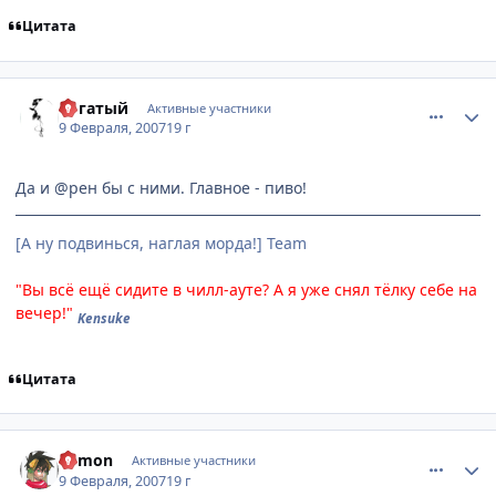
Цитата
comment_1672915
Статистика автора
Рогатый
Активные участники
9 Февраля, 2007
19 г
Да и @рен бы с ними. Главное - пиво!
[А ну подвинься, наглая морда!] Team
"Вы всё ещё сидите в чилл-ауте? А я уже снял тёлку себе на
вечер!"
Kensuke
Цитата
comment_1672985
Статистика автора
Edmon
Активные участники
9 Февраля, 2007
19 г