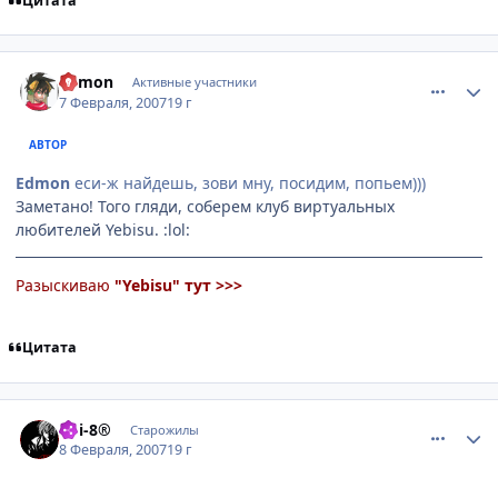
Цитата
comment_1671314
Статистика автора
Edmon
Активные участники
7 Февраля, 2007
19 г
АВТОР
Edmon
еси-ж найдешь, зови мну, посидим, попьем)))
Заметано! Того гляди, соберем клуб виртуальных
любителей Yebisu. :lol:
Разыскиваю
"Yebisu"
тут >>>
Цитата
comment_1671803
Статистика автора
koi-8®
Старожилы
8 Февраля, 2007
19 г