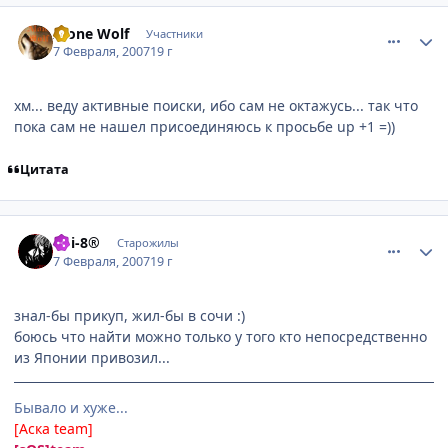
comment_1670553
Статистика автора
Alone Wolf
Участники
7 Февраля, 2007
19 г
хм... веду активные поиски, ибо сам не октажусь... так что
пока сам не нашел присоединяюсь к просьбе up +1 =))
Цитата
comment_1670792
Статистика автора
koi-8®
Старожилы
7 Февраля, 2007
19 г
знал-бы прикуп, жил-бы в сочи :)
боюсь что найти можно только у того кто непосредственно
из Японии привозил...
Бывало и хуже...
[Аска team]