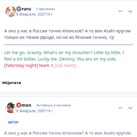
comment_1672567
Статистика автора
Kururu
Старожилы
8 Февраля, 2007
19 г
А оно у нас в России точно японское? А то вон Asahi кругом
только из Чехии (вроде, но не из Японии точно). =))
Let me go. Gravity. What's on my shoulder? Little by little, I
feel a bit better. Lucky me. Destiny. You are on my side.
[Fate/stay night] team
¤
[Loli team]
Цитата
comment_1672631
Статистика автора
Edmon
Активные участники
8 Февраля, 2007
19 г
АВТОР
А оно у нас в России точно японское? А то вон Asahi кругом