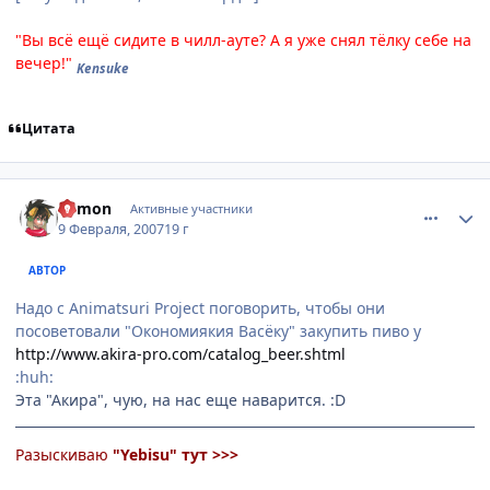
"Вы всё ещё сидите в чилл-ауте? А я уже снял тёлку себе на
вечер!"
Kensuke
Цитата
comment_1672904
Статистика автора
Edmon
Активные участники
9 Февраля, 2007
19 г
АВТОР
Надо с Animatsuri Project поговорить, чтобы они
посоветовали "Окономиякия Васёку" закупить пиво у
http://www.akira-pro.com/catalog_beer.shtml
:huh:
Эта "Акира", чую, на нас еще наварится. :D
Разыскиваю
"Yebisu"
тут >>>