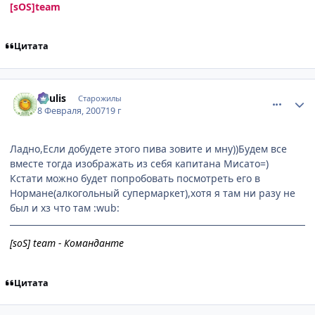
[sOS]team
Цитата
comment_1672305
Статистика автора
Soulis
Старожилы
8 Февраля, 2007
19 г
Ладно,Если добудете этого пива зовите и мну))Будем все
вместе тогда изображать из себя капитана Мисато=)
Кстати можно будет попробовать посмотреть его в
Нормане(алкогольный супермаркет),хотя я там ни разу не
был и хз что там :wub:
[soS] team - Команданте
Цитата