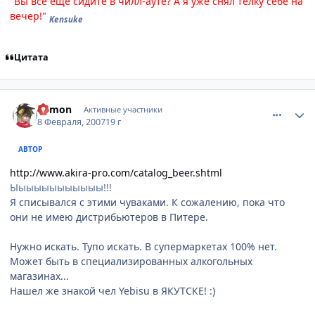
"Вы всё ещё сидите в чилл-ауте? А я уже снял тёлку себе на
вечер!"
Kensuke
Цитата
comment_1672144
Статистика автора
Edmon
Активные участники
8 Февраля, 2007
19 г
АВТОР
http://www.akira-pro.com/catalog_beer.shtml
Ыыыыыыыыыыыы!!!
Я списывался с этими чуваками. К сожалению, пока что
они не имею дистрибьютеров в Питере.
Нужно искать. Тупо искать. В супермаркетах 100% нет.
Может быть в специализированных алкогольных
магазинах...
Нашел же знакой чел Yebisu в ЯКУТСКЕ! :)