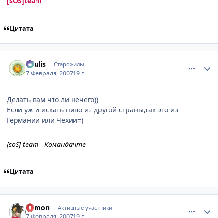
[sOS]team
Цитата
comment_1670823
Статистика автора
Soulis
Старожилы
7 Февраля, 2007
19 г
Делать вам что ли нечего))
Если уж и искать пиво из другой страны,так это из
Германии или Чехии=)
[soS] team - Команданте
Цитата
comment_1670868
Статистика автора
Edmon
Активные участники
7 Февраля, 2007
19 г