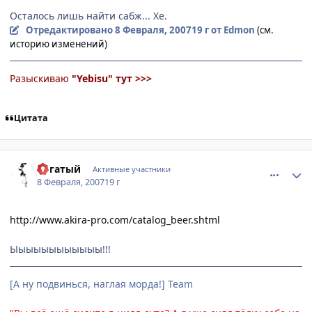
Осталось лишь найти сабж... Хе.
Отредактировано
8 Февраля, 2007
19 г
от Edmon
(см.
историю изменений)
Разыскиваю
"Yebisu"
тут >>>
Цитата
comment_1672108
Статистика автора
Рогатый
Активные участники
8 Февраля, 2007
19 г
http://www.akira-pro.com/catalog_beer.shtml
Ыыыыыыыыыыыы!!!
[А ну подвинься, наглая морда!] Team