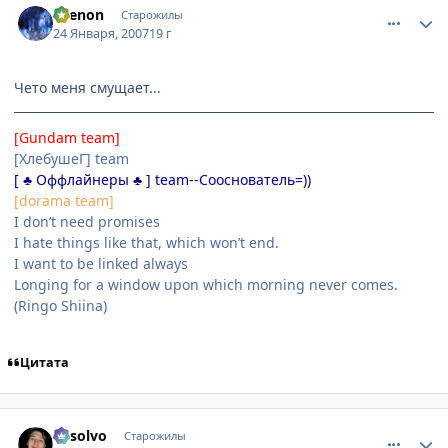
Ksenon
Старожилы
24 Января, 2007
19 г
Чето меня смущает...
[Gundam team]
[ХлебушеГ] team
[ ♣ Оффлайнеры ♣ ] team--Сооснователь=))
[dorama team]
I don’t need promises
I hate things like that, which won’t end.
I want to be linked always
Longing for a window upon which morning never comes.
(Ringo Shiina)
Цитата
comment_1654787
Статистика автора
absolvo
Старожилы