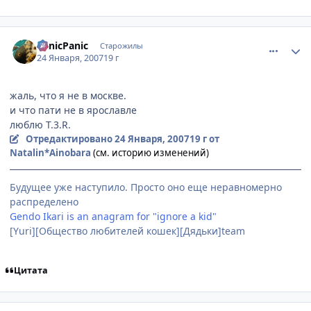
comment_1653741
Статистика автора
PanicPanic
Старожилы
24 Января, 2007
19 г
жаль, что я не в москве.
и что пати не в ярославле
люблю T.3.R.
Отредактировано
24 Января, 2007
19 г
от
Natalin*Ainobara
(см. историю изменений)
Будущее уже наступило. Просто оно еще неравномерно
распределено
Gendo Ikari is an anagram for "ignore a kid"
[Yuri][Общество любителей кошек][Дядьки]team
Цитата
comment_1654398
Статистика автора