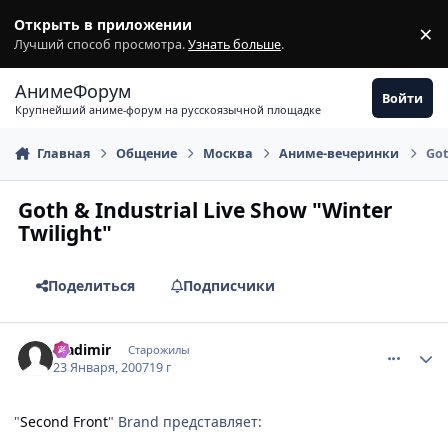
Перейти к содержимому
Открыть в приложении
×
З
Лучший способ просмотра.
Узнать больше
.
АнимеФорум
Войти
Крупнейший аниме-форум на русскоязычной площадке
Главная
Общение
Москва
Аниме-вечеринки
Got
Goth & Industrial Live Show "Winter
Twilight"
Поделиться
Подписчики
comment_1653341
Статистика автора
Vladimir
Старожилы
23 Января, 2007
19 г
"
Second Front
" Brand представляет: