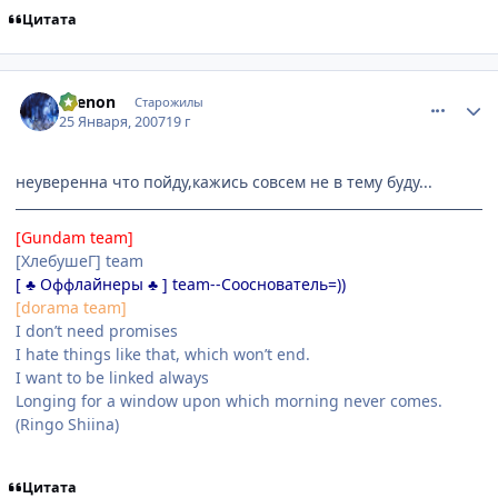
Цитата
comment_1655824
Статистика автора
Ksenon
Старожилы
25 Января, 2007
19 г
неуверенна что пойду,кажись совсем не в тему буду...
[Gundam team]
[ХлебушеГ] team
[ ♣ Оффлайнеры ♣ ] team--Сооснователь=))
[dorama team]
I don’t need promises
I hate things like that, which won’t end.
I want to be linked always
Longing for a window upon which morning never comes.
(Ringo Shiina)
Цитата