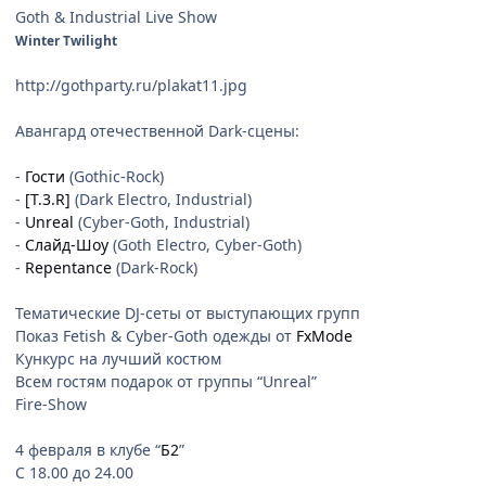
Goth & Industrial Live Show
Winter Twilight
http://gothparty.ru/plakat11.jpg
Авангард отечественной Dark-сцены:
-
Гости
(Gothic-Rock)
-
[T.3.R]
(Dark Electro, Industrial)
-
Unreal
(Cyber-Goth, Industrial)
-
Слайд-Шоу
(Goth Electro, Cyber-Goth)
-
Repentance
(Dark-Rock)
Тематические DJ-сеты от выступающих групп
Показ Fetish & Cyber-Goth одежды от
FxMode
Кункурс на лучший костюм
Всем гостям подарок от группы “Unreal”
Fire-Show
4 февраля в клубе “
Б2
”
С 18.00 до 24.00