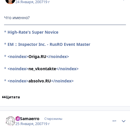
24 Января, 2007
19 г
Что именно?
*
High-Rate's Super Novice
*
EM :: Inspector Inc. - RusRO Event Master
*
<noindex>
Origa.RU
</noindex>
*
<noindex>
ne_vkontakte
</noindex>
*
<noindex>
absolvo.RU
</noindex>
Цитата
comment_1654874
Статистика автора
el Samaerro
Старожилы
25 Января, 2007
19 г