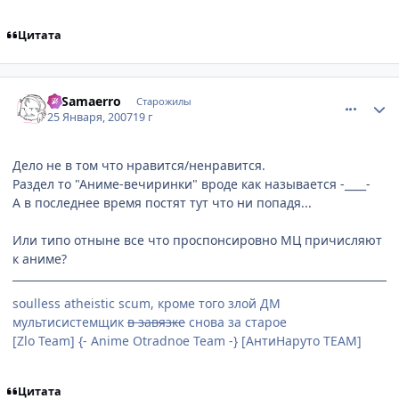
Цитата
comment_1654918
Статистика автора
el Samaerro
Старожилы
25 Января, 2007
19 г
Дело не в том что нравится/ненравится.
Раздел то "Аниме-вечиринки" вроде как называется -____-
А в последнее время постят тут что ни попадя...
Или типо отныне все что проспонсировно МЦ причисляют
к аниме?
soulless atheistic scum, кроме того злой ДМ
мультисистемщик
в завязке
снова за старое
[Zlo Team] {- Anime Otradnoe Team -} [АнтиНаруто TEAM]
Цитата