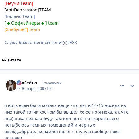
[Неучи Team]
[antiDepression]TEAM
[Баланс Team]
[ ♣ Оффлайнеры ♣ ] team
[ХлебушеГ] team
Служу Божественной тени (с)LEXX
Цитата
comment_1653709
Статистика автора
SлаSтёна
Старожилы
24 Января, 2007
19 г
я воть если бы откопала вещи что лет в 14-15 носила из
них такой готик костюм бы вышел хе-хе но я нека,так что
нья) пока незнаю буду там или неть) но скорее всего
неть(боюсь тёмных помещений и чёрных
одежд...брррр...коваийё) ню эт я шучу а вообще пока
незнаю)