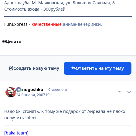
Адрес клуба: М. Маяковская, ул. Большая Садовая, 8.
Стоимость входа - 300рублей
FunExpress
-
качественные
аниме-вечеринки.
Цитата
Создать новую тему
Ответить на эту тему
comment_1653686
Статистика автора
tomogoshka
Старожилы
24 Января, 2007
19 г
Надо бы сгонять. К тому же подарок от Анреала не плохо
получить :blink:
[baka team]