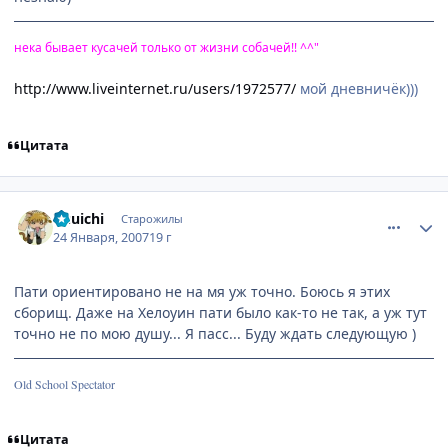
нека бывает кусачей только от жизни собачей!! ^^"
http://www.liveinternet.ru/users/1972577/
мой дневничёк)))
Цитата
comment_1653716
Статистика автора
Yuuichi
Старожилы
24 Января, 2007
19 г
Пати ориентировано не на мя уж точно. Боюсь я этих
сборищ. Даже на Хелоуин пати было как-то не так, а уж тут
точно не по мою душу... Я пасс... Буду ждать следующую )
Old School Spectator
Цитата