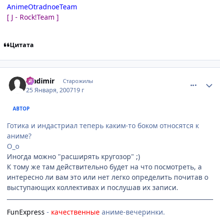
AnimeOtradnoeTeam
[ J - Rock!Team ]
Цитата
comment_1654908
Статистика автора
Vladimir
Старожилы
25 Января, 2007
19 г
АВТОР
Готика и индастриал теперь каким-то боком относятся к
аниме?
О_о
Иногда можно "расширять кругозор" ;)
К тому же там действительно будет на что посмотреть, а
интересно ли вам это или нет легко определить почитав о
выступающих коллективах и послушав их записи.
FunExpress
-
качественные
аниме-вечеринки.