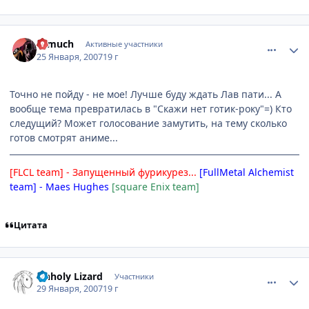
comment_1656183
Статистика автора
Temuch
Активные участники
25 Января, 2007
19 г
Точно не пойду - не мое! Лучше буду ждать Лав пати... А
вообще тема превратилась в "Скажи нет готик-року"=) Кто
следущий? Может голосование замутить, на тему сколько
готов смотрят аниме...
[FLCL team] - Запущенный фурикурез...
[FullMetal Alchemist
team] - Maes Hughes
[square Enix team]
Цитата
comment_1659970
Статистика автора
Unholy Lizard
Участники
29 Января, 2007
19 г