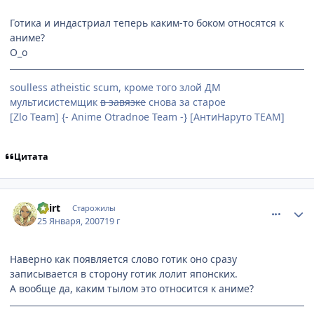
Готика и индастриал теперь каким-то боком относятся к
аниме?
О_о
soulless atheistic scum, кроме того злой ДМ
мультисистемщик
в завязке
снова за старое
[Zlo Team] {- Anime Otradnoe Team -} [АнтиНаруто TEAM]
Цитата
comment_1654899
Статистика автора
Dzirt
Старожилы
25 Января, 2007
19 г
Наверно как появляется слово готик оно сразу
записывается в сторону готик лолит японских.
А вообще да, каким тылом это относится к аниме?