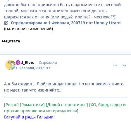
должно быть не привычно быть в одном месте с веселой
толпой, мне кажется от анимешников они должны
шарахатся как от огня (или воды?, или не? - чеснока??))
Отредактировано
1 Февраля, 2007
19 г
от Unholy Lizard
(см. историю изменений)
Цитата
comment_1664082
Статистика автора
Bad_Elvis
Старожилы
1 Февраля, 2007
19 г
А я бы сходил... Люблю индастриал! Но из знакомых никто
не идет, так что извиняйте...
[Ретро] [Романтики] [Долой стереотипы!] [ХО, бред, вздор и
прочие проявления истероидности]
Вступай в ряды Гильдии!