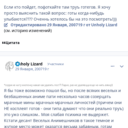
Если кто пойдет, пофоткайте там труъ готегов. Я хочу
просто выяснить такой вопрос: готы когда-нибудь
улыбаются???? Оченнь хотелось бы на это посмотреть!)))
Отредактировано
29 Января, 2007
19 г
от Unholy Lizard
(см. историю изменений)
Цитата
comment_1660003
Статистика автора
Unholy Lizard
Участники
29 Января, 2007
19 г
*сорри не на ту кнопочку нажал как удалить пост?? Ладно, раз не удаляецца еще че-нить вякну))
Я бы тоже возможно пошол бы, но после всяких веселых и
безбашенных аниме пати несколько часов созерцать
мрачные мины мрачных-мрачных личностей (причем они
НЕ косплеят готов - они типа думают что они реально труъ)
это ужо слишком.. Моя слабая психика не выдержет.
Кстати десант Веселых Анимешников в такое темное и
жуткое место может оказатся весьма забавным, готам