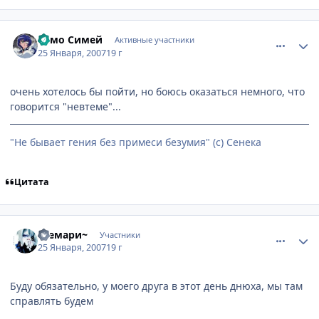
comment_1655240
Статистика автора
Ремо Симей
Активные участники
25 Января, 2007
19 г
очень хотелось бы пойти, но боюсь оказаться немного, что
говорится "невтеме"...
"Не бывает гения без примеси безумия" (с) Сенека
Цитата
comment_1655408
Статистика автора
~Темари~
Участники
25 Января, 2007
19 г
Буду обязательно, у моего друга в этот день днюха, мы там
справлять будем