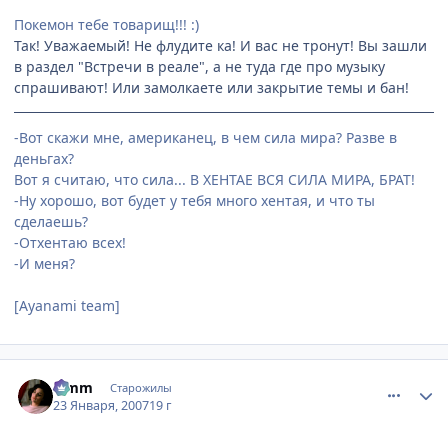
Покемон тебе товарищ!!! :)
Так! Уважаемый! Не флудите ка! И вас не тронут! Вы зашли
в раздел "Встречи в реале", а не туда где про музыку
спрашивают! Или замолкаете или закрытие темы и бан!
-Вот скажи мне, американец, в чем сила мира? Разве в
деньгах?
Вот я считаю, что сила... В ХЕНТАЕ ВСЯ СИЛА МИРА, БРАТ!
-Ну хорошо, вот будет у тебя много хентая, и что ты
сделаешь?
-Отхентаю всех!
-И меня?
[Ayanami team]
comment_1653439
Статистика автора
Limm
Старожилы
23 Января, 2007
19 г