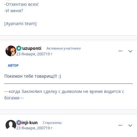
-Отхентаю всех!
-И меня?
[Ayanami team]
comment_1653168
Статистика автора
furuzuponti
Активные участники
23 Января, 2007
19 г
АВТОР
Покемон тебе товарищ!!! :)
---когда 3аклю4ил сделку с дьяволом не время водится с
богами---
comment_1653176
Статистика автора
Shinji-kun
Старожилы
23 Января, 2007
19 г