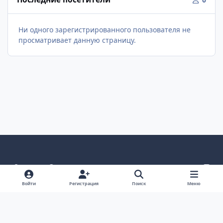
Ни одного зарегистрированного пользователя не
просматривает данную страницу.
Светлый режим
Темный режим
Как в системе
v
k
Язык
Политика конфиденциальности
Войти
Регистрация
Поиск
Меню
Связаться с нами
Cookies
project25
Powered by
Invision Community