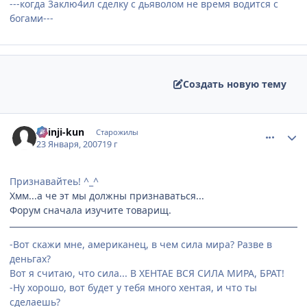
---когда 3аклю4ил сделку с дьяволом не время водится с
богами---
Создать новую тему
comment_1652895
Статистика автора
Shinji-kun
Старожилы
23 Января, 2007
19 г
Признавайтеь! ^_^
Хмм...а че эт мы должны признаваться...
Форум сначала изучите товарищ.
-Вот скажи мне, американец, в чем сила мира? Разве в
деньгах?
Вот я считаю, что сила... В ХЕНТАЕ ВСЯ СИЛА МИРА, БРАТ!
-Ну хорошо, вот будет у тебя много хентая, и что ты
сделаешь?