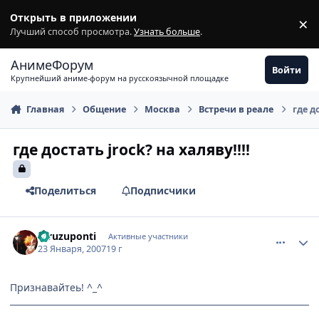
Перейти к содержимому
Открыть в приложении
×
З
Лучший способ просмотра.
Узнать больше
.
АнимеФорум
Войти
Крупнейший аниме-форум на русскоязычной площадке
Главная
Общение
Москва
Встречи в реале
где д
где достать jrock? на халяву!!!!
Поделиться
Подписчики
comment_1652855
Статистика автора
furuzuponti
Активные участники
23 Января, 2007
19 г
Признавайтеь! ^_^