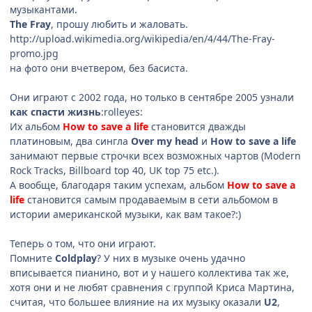
музыкантами.
The Fray
, прошу любить и жаловать.
http://upload.wikimedia.org/wikipedia/en/4/44/The-Fray-
promo.jpg
на фото они вчетвером, без басиста.
Они играют с 2002 года, но только в сентябре 2005 узнали
как спасти жизнь
:rolleyes:
Их альбом
How to save a life
становится дважды
платиновым, два сингла
Over my head
и
How to save a life
занимают первые строчки всех возможных чартов (Modern
Rock Tracks, Billboard top 40, UK top 75 etc.).
А вообще, благодаря таким успехам, альбом
How to save a
life
становится самым продаваемым в сети альбомом в
истории американской музыки, как вам такое?:)
Теперь о том, что они играют.
Помните
Coldplay
? У них в музыке очень удачно
вписывается пианино, вот и у нашего коллектива так же,
хотя они и не любят сравнения с группой Криса Мартина,
считая, что большее влияние на их музыку оказали
U2
,