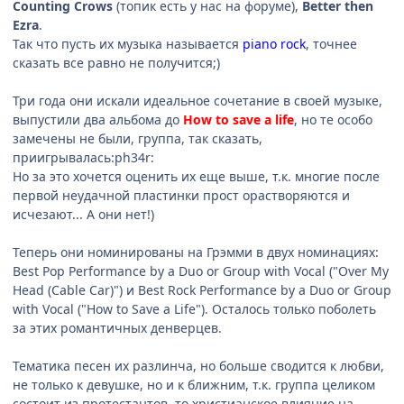
Counting Crows
(топик есть у нас на форуме),
Better then
Ezra
.
Так что пусть их музыка называется
piano rock
, точнее
сказать все равно не получится;)
Три года они искали идеальное сочетание в своей музыке,
выпустили два альбома до
How to save a life
, но те особо
замечены не были, группа, так сказать,
приигрывалась:ph34r:
Но за это хочется оценить их еще выше, т.к. многие после
первой неудачной пластинки прост орастворяются и
исчезают... А они нет!)
Теперь они номинированы на Грэмми в двух номинациях:
Best Pop Performance by a Duo or Group with Vocal ("Over My
Head (Cable Car)") и Best Rock Performance by a Duo or Group
with Vocal ("How to Save a Life"). Осталось только поболеть
за этих романтичных денверцев.
Тематика песен их разлинча, но больше сводится к любви,
не только к девушке, но и к ближним, т.к. группа целиком
состоит из протестантов, то христианское влияние на