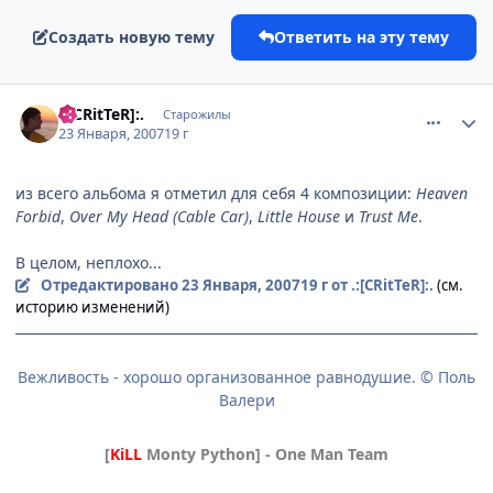
Создать новую тему
Ответить на эту тему
comment_1652651
Статистика автора
.:[CRitTeR]:.
Старожилы
23 Января, 2007
19 г
из всего альбома я отметил для себя 4 композиции:
Heaven
Forbid
,
Over My Head (Cable Car)
,
Little House
и
Trust Me
.
В целом, неплохо...
Отредактировано
23 Января, 2007
19 г
от .:[CRitTeR]:.
(см.
историю изменений)
Вежливость - хорошо организованное равнодушие. © Поль
Валери
[
KiLL
Monty Python] - One Man Team