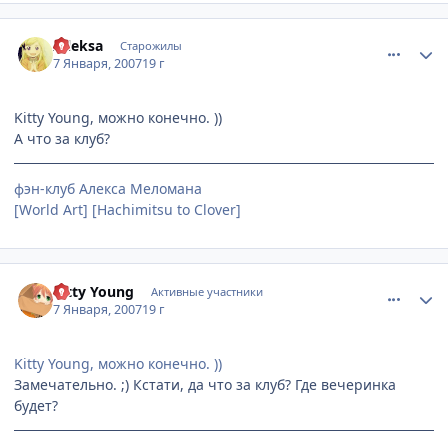
comment_1624475
Статистика автора
Alleksa
Старожилы
7 Января, 2007
19 г
Kitty Young, можно конечно. ))
А что за клуб?
фэн-клуб Алекса Меломана
[World Art] [Hachimitsu to Clover]
comment_1624541
Статистика автора
Kitty Young
Активные участники
7 Января, 2007
19 г
Kitty Young, можно конечно. ))
Замечательно. ;) Кстати, да что за клуб? Где вечеринка
будет?