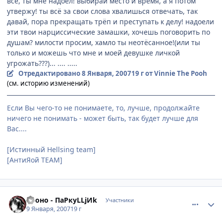
всё, ты мне надоел! выбирай место и время, а я потом
утвержу! ты всё за свои слова хвалишься отвечать, так
давай, пора прекращать трёп и преступать к делу! надоели
эти твои нарциссические замашки, хочешь поговорить по
душам? милости просим, хамло ты неотёсанное!(или ты
только и можешь что мне и моей девушке личкой
угрожать???)... .... .....
Отредактировано
8 Января, 2007
19 г
от Vinnie The Pooh
(см. историю изменений)
Если Вы чего-то не понимаете, то, лучше, продолжайте
ничего не понимать - может быть, так будет лучше для
Вас....
[Истинный Hellsing team]
[АнтиЯой TEAM]
comment_1627753
Статистика автора
Хроно - ПаРкуLLjИk
Участники
9 Января, 2007
19 г