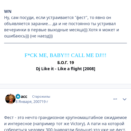
WN
Ну, сам посуди, если устраивается "фест", то явно он
объявляется зарание... да и не постоянно ты устривал
вечеринки в первые выходные месяца))) Хотя я может и
ошибаюсь))) (не наезд)))
F*CK ME, BABY!!! CALL ME DJ!!!
Б.О.Г. 19
Dj Like it - Like a flight [2008]
comment_1627591
Статистика автора
Kpacc
Старожилы
8 Января, 2007
19 г
Фест - это нечто грандиозное крупномаштабное ожидаемое
и интересное (например тот же Victory). А пати на которой
собереться человек 300 (наврятли больше) это уже не фест.