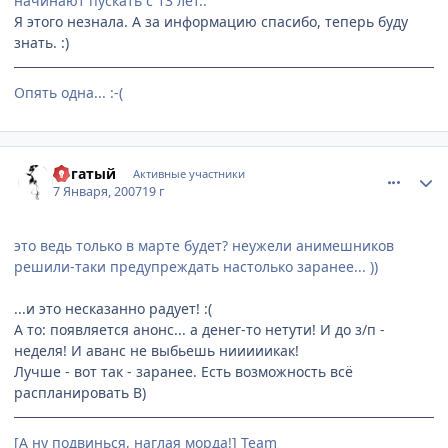
начинают пускать с 13 лет..
Я этого незнала. А за информацию спасибо, теперь буду
знать. :)
Опять одна... :-(
comment_1624650
Статистика автора
Рогатый
Активные участники
7 Января, 2007
19 г
это ведь только в марте будет? неужели анимешников
решили-таки предупреждать настолько заранее... ))
...и это несказанно радует! :(
А то: появляется анонс... а денег-то нетути! И до з/п -
неделя! И аванс не выбьешь нииииикак!
Лучше - вот так - заранее. Есть возможность всё
распланировать B)
[А ну подвинься, наглая морда!] Team