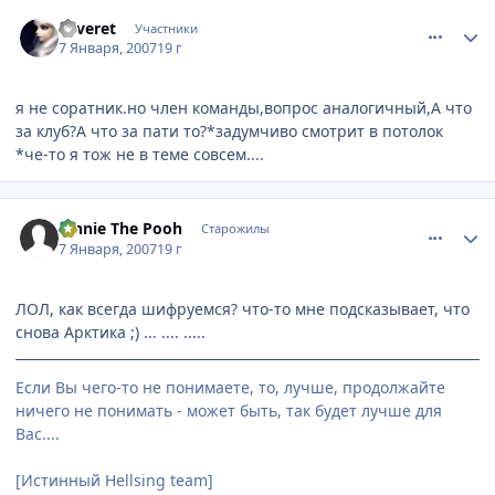
comment_1624568
Статистика автора
Leveret
Участники
7 Января, 2007
19 г
я не соратник.но член команды,вопрос аналогичный,А что
за клуб?А что за пати то?*задумчиво смотрит в потолок
*че-то я тож не в теме совсем....
comment_1624574
Статистика автора
Vinnie The Pooh
Старожилы
7 Января, 2007
19 г
ЛОЛ, как всегда шифруемся? что-то мне подсказывает, что
снова Арктика ;) ... .... .....
Если Вы чего-то не понимаете, то, лучше, продолжайте
ничего не понимать - может быть, так будет лучше для
Вас....
[Истинный Hellsing team]