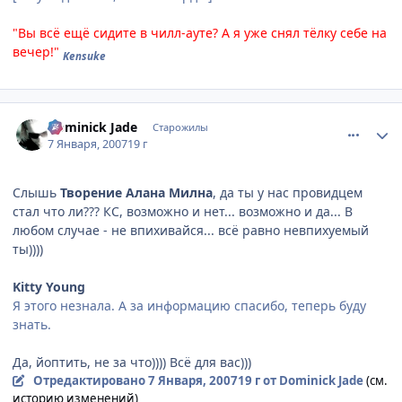
"Вы всё ещё сидите в чилл-ауте? А я уже снял тёлку себе на
вечер!"
Kensuke
comment_1624683
Статистика автора
Dominick Jade
Старожилы
7 Января, 2007
19 г
Слышь
Творение Алана Милна
, да ты у нас провидцем
стал что ли??? КС, возможно и нет... возможно и да... В
любом случае - не впихивайся... всё равно невпихуемый
ты))))
Kitty Young
Я этого незнала. А за информацию спасибо, теперь буду
знать.
Да, йоптить, не за что)))) Всё для вас)))
Отредактировано
7 Января, 2007
19 г
от Dominick Jade
(см.
историю изменений)