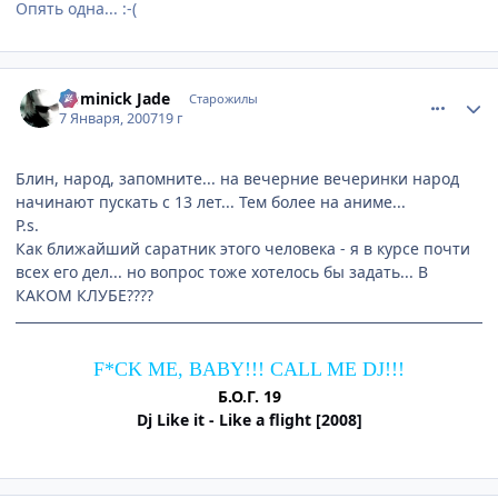
Опять одна... :-(
comment_1624549
Статистика автора
Dominick Jade
Старожилы
7 Января, 2007
19 г
Блин, народ, запомните... на вечерние вечеринки народ
начинают пускать с 13 лет... Тем более на аниме...
P.s.
Как ближайший саратник этого человека - я в курсе почти
всех его дел... но вопрос тоже хотелось бы задать... В
КАКОМ КЛУБЕ????
F*CK ME, BABY!!! CALL ME DJ!!!
Б.О.Г. 19
Dj Like it - Like a flight [2008]