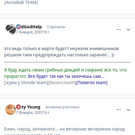
[АнтиЯой TEAM]
comment_1624583
Статистика автора
RedGodHelp
Старожилы
7 Января, 2007
19 г
это ведь только в марте будет? неужели анимешников
решили-таки предупреждать настолько заранее... ))
Я буду ждать своих грибных дождей и сохраню все то, что
прорастет.
Все будет так как ты захочешь сам...
[жуем у Shinde team]
[балансteam]
[Политех team]
comment_1624594
Статистика автора
Kitty Young
Активные участники
7 Января, 2007
19 г
Блин, народ, запомните... на вечерние вечеринки народ