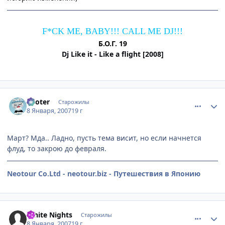
F*CK ME, BABY!!! CALL ME DJ!!!
Б.О.Г. 19
Dj Like it - Like a flight [2008]
comment_1625011
Статистика автора
Looter
Старожилы
8 Января, 2007
19 г
Март? Мда.. Ладно, пусть тема висит, но если начнется
флуд, то закрою до февраля.
Neotour Co.Ltd - neotour.biz - Путешествия в Японию
comment_1625342
Статистика автора
White Nights
Старожилы
8 Января, 2007
19 г