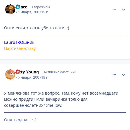
comment_1624223
Статистика автора
Kpacc
Старожилы
7 Января, 2007
19 г
Опти если это в клубе то пати. :)
LaurusROшник
Партизан-отаку
comment_1624274
Статистика автора
Kitty Young
Активные участники
7 Января, 2007
19 г
У меняснова тот же вопрос. Тем, кому нет восемнадцати
можно придти? Или вечеринка толко для
совершеннолетних? :mellow:
Опять одна... :-(