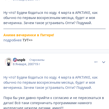
Ну что? Будем бодаться по ходу. 4 марта в АРКТИКЕ, как
обычно по первым воскресеньям месяца, будет и моя
вечеринка. Зачем такое устраивать Опти? Подумай.
Аниме вечеринки в Питере!
подробнее
ТУТ=>
comment_1625691
Статистика автора
Ryuspb
Старожилы
8 Января, 2007
19 г
Ну что? Будем бодаться по ходу. 4 марта в АРКТИКЕ, как
обычно по первым воскресеньям месяца, будет и моя
вечеринка. Зачем такое устраивать Опти? Подумай.
Пора бы уже давно прийти к согласию и не пересекаться в
датах! Всё-таки соперничать программами намного
интереснее нежели датами, имхо!!!