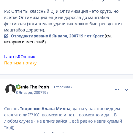
PS: Опти ты классный DJ и Оптимизация - это круто, но
всетке Оптимизация еще не доросла до маштабов
фестиваля (хотя желаю удачи как можно быстрее до этих
маштабов дорасти).
Отредактировано
8 Января, 2007
19 г
от Kpacc
(см.
историю изменений)
LaurusROшник
Партизан-отаку
comment_1627659
Статистика автора
Vinnie The Pooh
Старожилы
8 Января, 2007
19 г
Слышь
Творение Алана Милна
, да ты у нас провидцем
стал что ли??? КС, возможно и нет... возможно и да... В
любом случае - не впихивайся... всё равно невпихуемый
ты))))