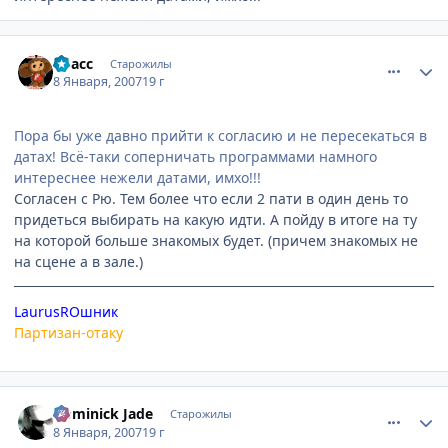
comment_1625760
Статистика автора
Kpacc
Старожилы
8 Января, 2007
19 г
Пора бы уже давно прийти к согласию и не пересекаться в
датах! Всё-таки соперничать программами намного
интереснее нежели датами, имхо!!!
Согласен с Рю. Тем более что если 2 пати в один день то
придеться выбирать на какую идти. А пойду в итоге на ту
на которой больше знакомых будет. (причем знакомых не
на сцене а в зале.)
LaurusROшник
Партизан-отаку
comment_1626612
Статистика автора
Dominick Jade
Старожилы
8 Января, 2007
19 г