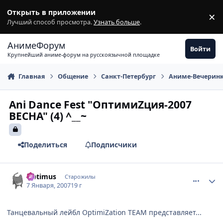
Перейти к содержимому
Открыть в приложении
×
З
Лучший способ просмотра.
Узнать больше
.
АнимеФорум
Войти
Крупнейший аниме-форум на русскоязычной площадке
Главная
Общение
Санкт-Петербург
Аниме-Вечерин
Ani Dance Fest "ОптимиZция-2007
ВЕСНА" (4) ^__~
Поделиться
Подписчики
comment_1624109
Статистика автора
Optimus
Старожилы
7 Января, 2007
19 г
Танцевальный лейбл OptimiZation TEAM представляет...