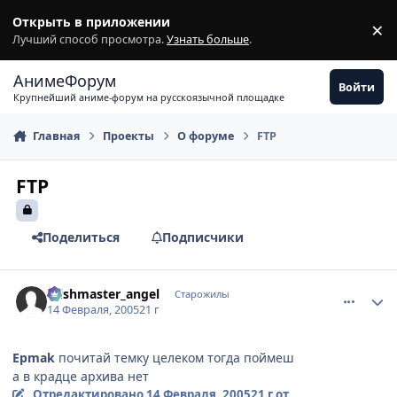
Перейти к содержимому
Открыть в приложении
×
З
Лучший способ просмотра.
Узнать больше
.
АнимеФорум
Войти
Крупнейший аниме-форум на русскоязычной площадке
Главная
Проекты
О форуме
FTP
FTP
Поделиться
Подписчики
comment_242812
Статистика автора
Wishmaster_angel
Старожилы
14 Февраля, 2005
21 г
Epmak
почитай темку целеком тогда поймеш
а в крадце архива нет
Отредактировано
14 Февраля, 2005
21 г
от