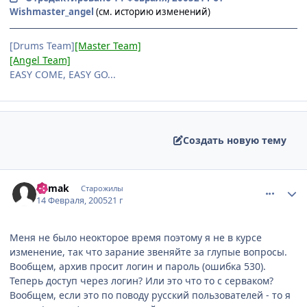
Wishmaster_angel
(см. историю изменений)
[Drums Team]
[Master Team]
[Angel Team]
EASY COME, EASY GO...
Создать новую тему
comment_242777
Статистика автора
Epmak
Старожилы
14 Февраля, 2005
21 г
Меня не было неокторое время поэтому я не в курсе
изменение, так что зарание звеняйте за глупые вопросы.
Вообщем, архив просит логин и пароль (ошибка 530).
Теперь доступ через логин? Или это что то с серваком?
Вообщем, если это по поводу русский пользователей - то я