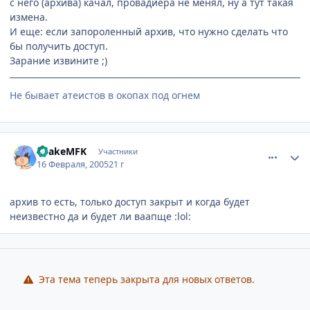
с него (архива) качал, провадйера не менял, ну а тут такая
измена.
И еще: если запороленный архив, что нужно сделать что
бы получить доступ.
Зарание извините ;)
Не бывает атеистов в окопах под огнем
comment_243792
Статистика автора
SnakeMFK
Участники
16 Февраля, 2005
21 г
архив то есть, только доступ закрыт и когда будет
неизвестно да и будет ли ваапще :lol:
Эта тема теперь закрыта для новых ответов.