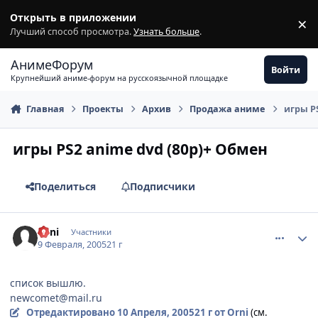
Перейти к содержимому
Открыть в приложении
×
З
Лучший способ просмотра.
Узнать больше
.
АнимеФорум
Войти
Крупнейший аниме-форум на русскоязычной площадке
Главная
Проекты
Архив
Продажа аниме
игры P
игры PS2 anime dvd (80р)+ Обмен
Поделиться
Подписчики
comment_238721
Статистика автора
Orni
Участники
9 Февраля, 2005
21 г
список вышлю.
newcomet@mail.ru
Отредактировано
10 Апреля, 2005
21 г
от Orni
(см.