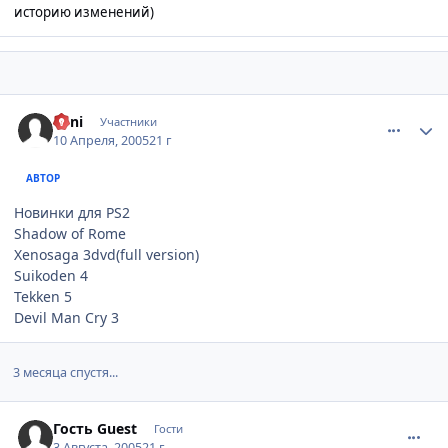
историю изменений)
comment_290614
Статистика автора
Orni
Участники
10 Апреля, 2005
21 г
АВТОР
Новинки для PS2
Shadow of Rome
Xenosaga 3dvd(full version)
Suikoden 4
Tekken 5
Devil Man Cry 3
3 месяца спустя...
comment_411323
Гость Guest
Гости
3 Августа, 2005
21 г