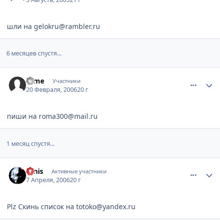
шли нa gelokru@rambler.ru
6 месяцев спустя...
comment_873012
Статистика автора
rome
Участники
20 Февраля, 2006
20 г
пиши на roma300@mail.ru
1 месяц спустя...
comment_983589
Статистика автора
ornis
Активные участники
7 Апреля, 2006
20 г
Plz Скинь список на totoko@yandex.ru