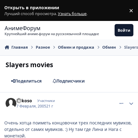
Перейти к содержимому
Открыть в приложении
×
З
Лучший способ просмотра.
Узнать больше
.
АнимеФорум
Войти
Крупнейший аниме-форум на русскоязычной площадке
Главная
Разное
Обмен и продажа
Обмен
Slayer
Slayers movies
Поделиться
Подписчики
comment_237298
Статистика автора
Yokoso
Участники
7 Февраля, 2005
21 г
Очень хотца поиметь концовочки трех последних мувиков,
отдельно от самих мувиков. :) Ну там где Лина и Нага с
монеткой.