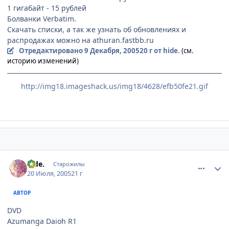
1 гигабайт - 15 рублей
Болванки Verbatim.
Скачать списки, а так же узнать об обновлениях и
распродажах можно на athuran.fastbb.ru
Отредактировано
9 Декабря, 2005
20 г
от hide.
(см.
историю изменений)
http://img18.imageshack.us/img18/4628/efb50fe21.gif
comment_397448
Статистика автора
hide.
Старожилы
20 Июля, 2005
21 г
АВТОР
DVD
Azumanga Daioh R1