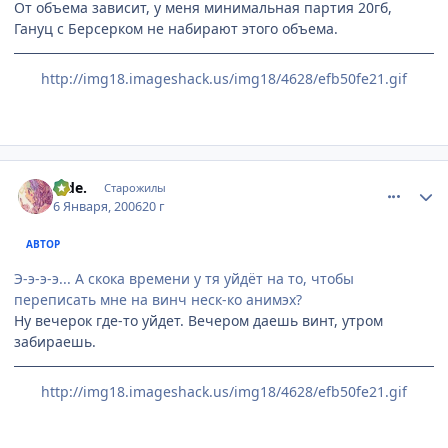
От объема зависит, у меня минимальная партия 20гб,
Гануц с Берсерком не набирают этого объема.
http://img18.imageshack.us/img18/4628/efb50fe21.gif
comment_753919
Статистика автора
hide.
Старожилы
6 Января, 2006
20 г
АВТОР
Э-э-э-э... А скока времени у тя уйдёт на то, чтобы
переписать мне на винч неск-ко анимэх?
Ну вечерок где-то уйдет. Вечером даешь винт, утром
забираешь.
http://img18.imageshack.us/img18/4628/efb50fe21.gif