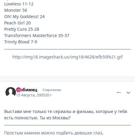
Loveless 11-12
Monster 56
Oh! My Goddess! 24
Peach Girl 20
Pretty Cure 25-28
Transformers Masterforce 35-37
Trinity Blood 7-9
http://img18.imageshack.us/img18/4628/efb50fe21.gif
comment_422826
Статистика автора
Любимец
Старожилы
15 Августа, 2005
20 г
Выстави мне только те сериалы и фильмы, которые у тебя
есть полностью. Ты из Москвы?
Простым камнем можно подбить девушке глаз,