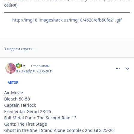
сабил)
http://img18.imageshack.us/img18/4628/efb50fe21.gif
3 недели спустя...
comment_680700
Статистика автора
hide.
Старожилы
8 Декабря, 2005
20 г
АВТОР
Air Movie
Bleach 50-58
Captain Herlock
Erementar Gerad 23-25
Full Metal Panic The Second Raid 13
Gantz The First Stage
Ghost in the Shell Stand Alone Complex 2nd GIG 25-26