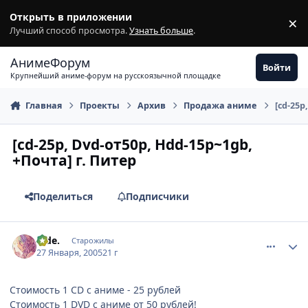
Перейти к содержимому
Открыть в приложении
×
З
Лучший способ просмотра.
Узнать больше
.
АнимеФорум
Войти
Крупнейший аниме-форум на русскоязычной площадке
Главная
Проекты
Архив
Продажа аниме
[cd-25р
[cd-25р, Dvd-от50р, Hdd-15р~1gb,
+Почта] г. Питер
Поделиться
Подписчики
comment_230214
Статистика автора
hide.
Старожилы
27 Января, 2005
21 г
Стоимость 1 CD с аниме - 25 рублей
Стоимость 1 DVD с аниме от 50 рублей!