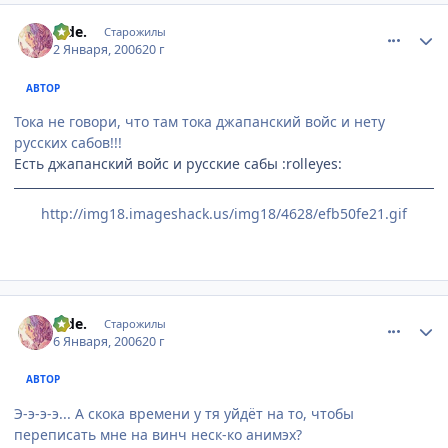
comment_744700
Статистика автора
hide.
Старожилы
2 Января, 2006
20 г
АВТОР
Тока не говори, что там тока джапанский войс и нету
русских сабов!!!
Есть джапанский войс и русские сабы :rolleyes:
http://img18.imageshack.us/img18/4628/efb50fe21.gif
comment_753378
Статистика автора
hide.
Старожилы
6 Января, 2006
20 г
АВТОР
Э-э-э-э... А скока времени у тя уйдёт на то, чтобы
переписать мне на винч неск-ко анимэх?