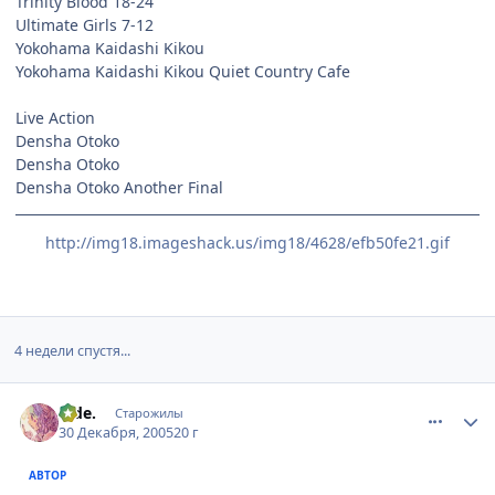
Trinity Blood 18-24
Ultimate Girls 7-12
Yokohama Kaidashi Kikou
Yokohama Kaidashi Kikou Quiet Country Cafe
Live Action
Densha Otoko
Densha Otoko
Densha Otoko Another Final
http://img18.imageshack.us/img18/4628/efb50fe21.gif
4 недели спустя...
comment_737898
Статистика автора
hide.
Старожилы
30 Декабря, 2005
20 г
АВТОР