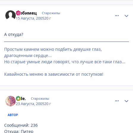
comment_423273
Статистика автора
Любимец
Старожилы
15 Августа, 2005
20 г
А откуда?
Простым камнем можно подбить девушке глаз,
драгоценным сердце...
Но старые умные люди говорят, что лучше все-таки глаз...
Кавайность меняю в зависимости от поступков!
comment_431615
Статистика автора
hide.
Старожилы
23 Августа, 2005
20 г
АВТОР
Сообщений: 236
Откуда: Питер