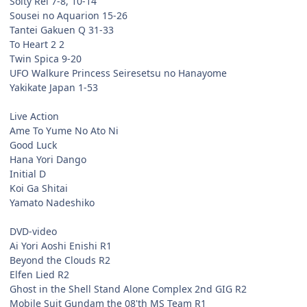
Solty Rei 7-8, 10-14
Sousei no Aquarion 15-26
Tantei Gakuen Q 31-33
To Heart 2 2
Twin Spica 9-20
UFO Walkure Princess Seiresetsu no Hanayome
Yakikate Japan 1-53
Live Action
Ame To Yume No Ato Ni
Good Luck
Hana Yori Dango
Initial D
Koi Ga Shitai
Yamato Nadeshiko
DVD-video
Ai Yori Aoshi Enishi R1
Beyond the Clouds R2
Elfen Lied R2
Ghost in the Shell Stand Alone Complex 2nd GIG R2
Mobile Suit Gundam the 08'th MS Team R1