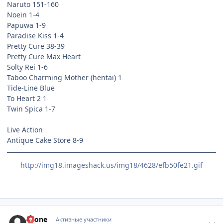
Naruto 151-160
Noein 1-4
Papuwa 1-9
Paradise Kiss 1-4
Pretty Cure 38-39
Pretty Cure Max Heart
Solty Rei 1-6
Taboo Charming Mother (hentai) 1
Tide-Line Blue
To Heart 2 1
Twin Spica 1-7
Live Action
Antique Cake Store 8-9
http://img18.imageshack.us/img18/4628/efb50fe21.gif
comment_740430
Статистика автора
Leone
Активные участники