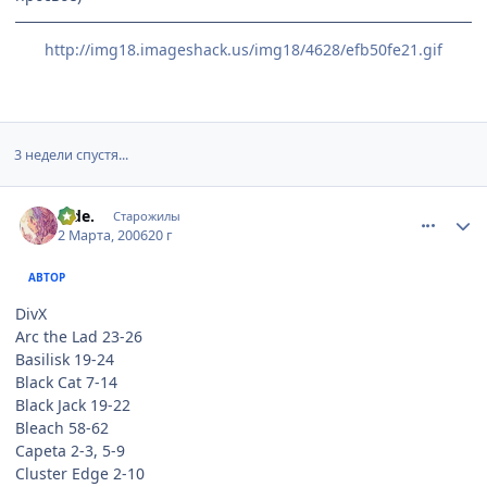
http://img18.imageshack.us/img18/4628/efb50fe21.gif
3 недели спустя...
comment_903171
Статистика автора
hide.
Старожилы
2 Марта, 2006
20 г
АВТОР
DivX
Arc the Lad 23-26
Basilisk 19-24
Black Cat 7-14
Black Jack 19-22
Bleach 58-62
Capeta 2-3, 5-9
Cluster Edge 2-10