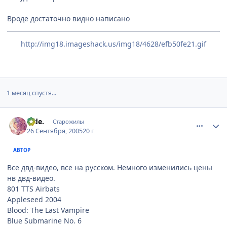
Вроде достаточно видно написано
http://img18.imageshack.us/img18/4628/efb50fe21.gif
1 месяц спустя...
comment_486568
Статистика автора
hide.
Старожилы
26 Сентября, 2005
20 г
АВТОР
Все двд-видео, все на русском. Немного изменились цены
нв двд-видео.
801 TTS Airbats
Appleseed 2004
Blood: The Last Vampire
Blue Submarine No. 6