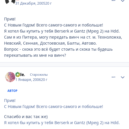
31 Декабря, 2005
20 г
Прив!
С Новым Годом! Всего самого-самого и побольше!
Я хотел бы купить у тебя Berserk и Gantz (Mpeg 2) на Hdd.
Сам я из Питера, могу передать винч на ст. м. Техноложка,
Невский, Сенная, Достоевская, Балты, Автово.
Вопрос - скока это всё будет стоить и скока ты будешь
перекатывать их мне на винч?
comment_743058
Статистика автора
hide.
Старожилы
1 Января, 2006
20 г
АВТОР
Прив!
С Новым Годом! Всего самого-самого и побольше!
Спасибо и вас так же)
Я хотел бы купить у тебя Berserk и Gantz (Mpeg 2) на Hdd.