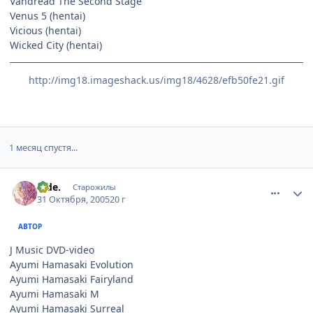
Vandread The Second Stage
Venus 5 (hentai)
Vicious (hentai)
Wicked City (hentai)
http://img18.imageshack.us/img18/4628/efb50fe21.gif
1 месяц спустя...
comment_577184
Статистика автора
hide.
Старожилы
31 Октября, 2005
20 г
АВТОР
J Music DVD-video
Ayumi Hamasaki Evolution
Ayumi Hamasaki Fairyland
Ayumi Hamasaki M
Ayumi Hamasaki Surreal