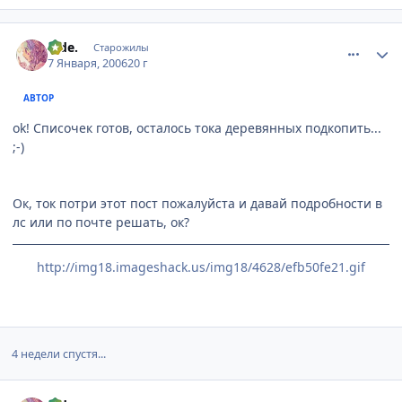
comment_756474
Статистика автора
hide.
Старожилы
7 Января, 2006
20 г
АВТОР
ok! Списочек готов, осталось тока деревянных подкопить...
;-)
Ок, ток потри этот пост пожалуйста и давай подробности в
лс или по почте решать, ок?
http://img18.imageshack.us/img18/4628/efb50fe21.gif
4 недели спустя...
comment_821157
Статистика автора