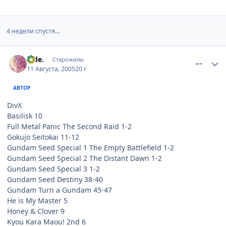
4 недели спустя...
comment_419710
Статистика автора
hide.
Старожилы
11 Августа, 2005
20 г
АВТОР
DivX
Basilisk 10
Full Metal Panic The Second Raid 1-2
Gokujo Seitokai 11-12
Gundam Seed Special 1 The Empty Battlefield 1-2
Gundam Seed Special 2 The Distant Dawn 1-2
Gundam Seed Special 3 1-2
Gundam Seed Destiny 38-40
Gundam Turn a Gundam 45-47
He is My Master 5
Honey & Clover 9
Kyou Kara Maou! 2nd 6