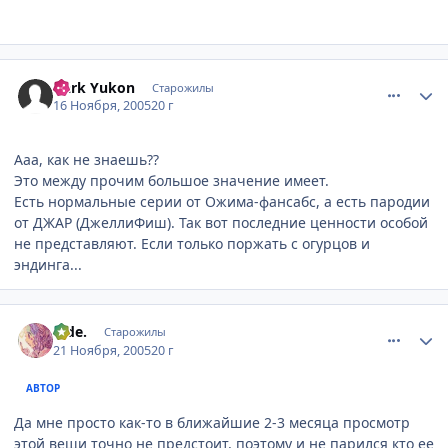
comment_620365
Статистика автора
Dark Yukon
Старожилы
16 Ноября, 2005
20 г
Ааа, как не знаешь??
Это между прочим большое значение имеет.
Есть нормальные серии от Ожима-фансабс, а есть пародии
от ДЖАР (ДжеллиФиш). Так вот последние ценности особой
не представляют. Если только поржать с огурцов и
эндинга...
comment_635899
Статистика автора
hide.
Старожилы
21 Ноября, 2005
20 г
АВТОР
Да мне просто как-то в ближайшие 2-3 месяца просмотр
этой вещи точно не предстоит, поэтому и не парился кто ее