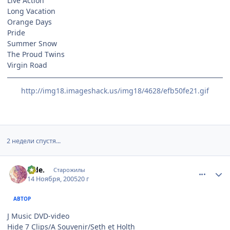
Live Action
Long Vacation
Orange Days
Pride
Summer Snow
The Proud Twins
Virgin Road
http://img18.imageshack.us/img18/4628/efb50fe21.gif
2 недели спустя...
comment_616937
Статистика автора
hide.
Старожилы
14 Ноября, 2005
20 г
АВТОР
J Music DVD-video
Hide 7 Clips/A Souvenir/Seth et Holth