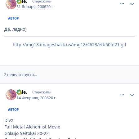
hide.
Старожилы
31 Января, 2006
20 г
АВТОР
Да, ладно)
http://img18.imageshack.us/img18/4628/efb50fe21.gif
2 недели спустя...
comment_858354
Статистика автора
hide.
Старожилы
14 Февраля, 2006
20 г
АВТОР
DivX
Full Metal Alchemist Movie
Gokujo Seitokai 20-22