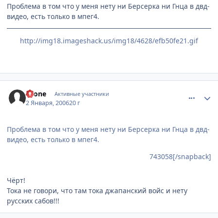
Проблема в том что у меня нету ни Берсерка ни Гнца в двд-
видео, есть только в мпег4.
http://img18.imageshack.us/img18/4628/efb50fe21.gif
comment_744376
Статистика автора
Leone
Активные участники
2 Января, 2006
20 г
Проблема в том что у меня нету ни Берсерка ни Гнца в двд-
видео, есть только в мпег4.
743058[/snapback]
Чёрт!
Тока не говори, что там тока джапанский войс и нету
русских сабов!!!