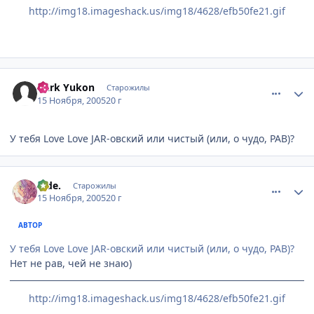
http://img18.imageshack.us/img18/4628/efb50fe21.gif
comment_617512
Статистика автора
Dark Yukon
Старожилы
15 Ноября, 2005
20 г
У тебя Love Love JAR-овский или чистый (или, о чудо, РАВ)?
comment_618733
Статистика автора
hide.
Старожилы
15 Ноября, 2005
20 г
АВТОР
У тебя Love Love JAR-овский или чистый (или, о чудо, РАВ)?
Нет не рав, чей не знаю)
http://img18.imageshack.us/img18/4628/efb50fe21.gif