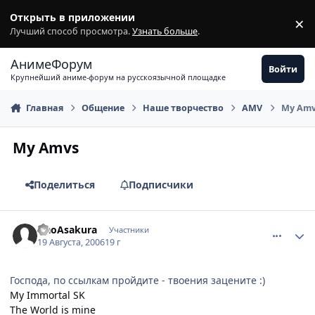
Перейти к содержимому
Открыть в приложении
×
З
Лучший способ просмотра.
Узнать больше
.
АнимеФорум
Войти
Крупнейший аниме-форум на русскоязычной площадке
Главная
Общение
Наше творчество
AMV
My Amv
My Amvs
Поделиться
Подписчики
comment_1365536
Статистика автора
HaoAsakura
Участники
19 Августа, 2006
19 г
Господа, по ссылкам пройдите - твоения зацените :)
My Immortal SK
The World is mine