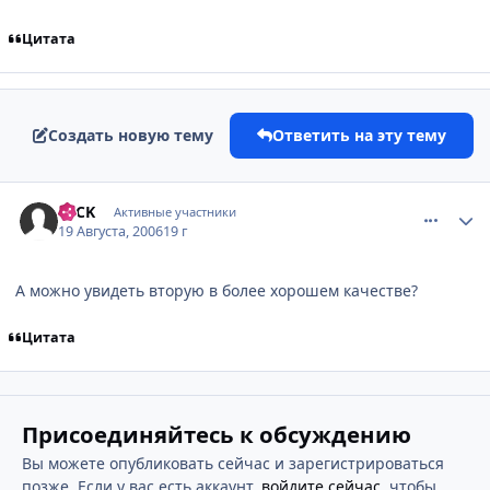
Цитата
Создать новую тему
Ответить на эту тему
comment_1366148
Статистика автора
FSCK
Активные участники
19 Августа, 2006
19 г
А можно увидеть вторую в более хорошем качестве?
Цитата
Присоединяйтесь к обсуждению
Вы можете опубликовать сейчас и зарегистрироваться
позже. Если у вас есть аккаунт,
войдите сейчас
, чтобы