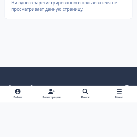
Ни одного зарегистрированного пользователя не
просматривает данную страницу.
Светлый режим
Темный режим
Как в системе
v
k
Язык
Политика конфиденциальности
Войти
Регистрация
Поиск
Меню
Связаться с нами
Cookies
project25
Powered by
Invision Community