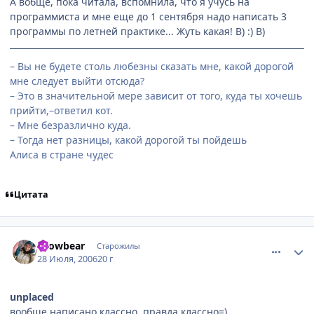
А вобще, пока читала, вспомнила, что я учусь на
программиста и мне еще до 1 сентября надо написать 3
программы по летней практике... Жуть какая! B) :) B)
– Вы не будете столь любезны сказать мне, какой дорогой
мне следует выйти отсюда?
– Это в значительной мере зависит от того, куда ты хочешь
прийти,–ответил кот.
– Мне безразлично куда.
– Тогда нет разницы, какой дорогой ты пойдешь
Алиса в стране чудес
Цитата
comment_1315997
Статистика автора
snowbear
Старожилы
28 Июля, 2006
20 г
unplaced
вообще написано классно, правда классно=)