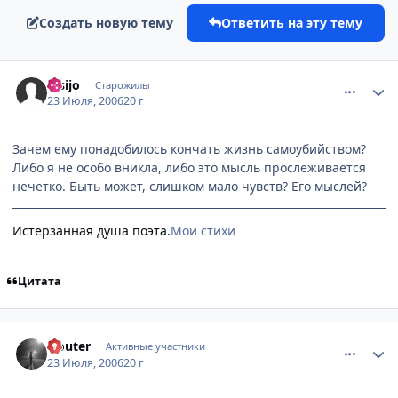
Создать новую тему
Ответить на эту тему
comment_1304987
Статистика автора
Kisijo
Старожилы
23 Июля, 2006
20 г
Зачем ему понадобилось кончать жизнь самоубийством?
Либо я не особо вникла, либо это мысль прослеживается
нечетко. Быть может, слишком мало чувств? Его мыслей?
Истерзанная душа поэта.
Мои стихи
Цитата
comment_1305009
Статистика автора
Nouter
Активные участники
23 Июля, 2006
20 г