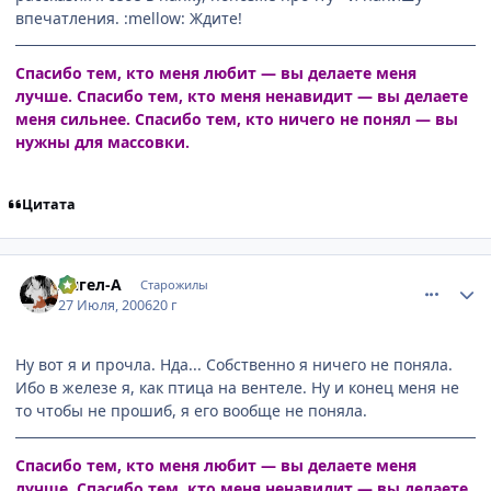
впечатления. :mellow: Ждите!
Спасибо тем, кто меня любит — вы делаете меня
лучше. Спасибо тем, кто меня ненавидит — вы делаете
меня сильнее. Спасибо тем, кто ничего не понял — вы
нужны для массовки.
Цитата
comment_1313457
Статистика автора
Ангел-А
Старожилы
27 Июля, 2006
20 г
Ну вот я и прочла. Нда... Собственно я ничего не поняла.
Ибо в железе я, как птица на вентеле. Ну и конец меня не
то чтобы не прошиб, я его вообще не поняла.
Спасибо тем, кто меня любит — вы делаете меня
лучше. Спасибо тем, кто меня ненавидит — вы делаете