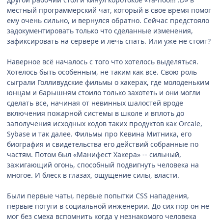
местный программерский чат, который в свое время помог
ему очень сильно, и вернулся обратно. Сейчас предстояло
задокументировать только что сделанные изменения,
зафиксировать на сервере и лечь спать. Или уже не стоит?
Наверное всё началось с того что хотелось выделяться.
Хотелось быть особенным, не таким как все. Свою роль
сыграли Голливудские фильмы о хакерах, где молоденьким
юнцам и барышням стоило только захотеть и они могли
сделать все, начиная от невинных шалостей вроде
включения пожарной системы в школе и вплоть до
заполучения исходных кодов таких продуктов как Orcale,
Sybase и так далее. Фильмы про Кевина Митника, его
биография и свидетельства его действий собранные по
частям. Потом был «Манифест Хакера» -- сильный,
зажигающий огонь, способный подвигнуть человека на
многое. И блеск в глазах, ощущение силы, власти.
Были первые чаты, первые попытки CSS нападения,
первые потуги в социальной инженерии. До сих пор он не
мог без смеха вспомнить когда у незнакомого человека