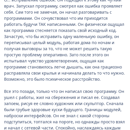
врач. Запускал программу, смотрел как ошибка проявляет
себя. Сам того не замечая, он начал разговаривать с
программами. Он сочувствовал что им приходится
работать будучи ТАК написанными. Он физически ощущал
как программа стесняется показать свой исходный код.
Зачастую, что бы исправить одну маленькую ошибку, он
переписывал целый модуль, работая дома по ночам и
получая выговоры за то, что не может решить такую
простую проблему оперативно. Зато после этого он
испытывал чувство удовлетворения, ощущая как
программе становилось легче дышать, как она грациозно
расправляла свои крылья и начинала делать то что нужно.
Возможно, это было психическое расстройство.
Все это позади, только что он написал свою программу. Он
ушел с работы, жил на сбережения и писал ее. Создавал
запоем, рисуя ее словно художник или скульптор. Сначала
были грубые здоровые куски будущего. Границы модулей,
наброски интерфейсов. Он не знал с какой стороны
подступиться, топтался на пороге, но однажды просто взял
и начал с сетевой части. Спокойно, наслаждаясь каждым