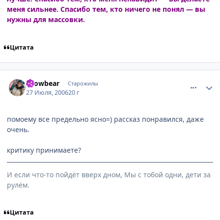
меня сильнее. Спасибо тем, кто ничего не понял — вы
нужны для массовки.
Цитата
comment_1313467
Статистика автора
snowbear
Старожилы
27 Июля, 2006
20 г
помоему все предельно ясно=) рассказ понравился, даже
очень.
критику принимаете?
И если что-то пойдёт вверх дном, Мы с тобой одни, дети за
рулём.
Цитата