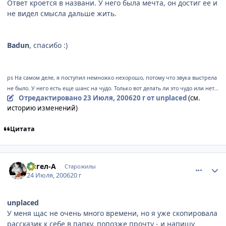
Ответ кроется в названи. У него была мечта, он достиг ее и
не видел смысла дальше жить.
Badun
, спасибо :)
ps На самом деле, я поступил немножко нехорошо, потому что звука выстрела
не было. У него есть еще шанс на чудо. Только вот делать ли это чудо или нет...
Отредактировано
23 Июля, 2006
20 г
от unplaced
(см.
историю изменений)
Цитата
comment_1307599
Статистика автора
Ангел-А
Старожилы
24 Июля, 2006
20 г
unplaced
У меня щас не очень много времени, но я уже скопировала
рассказик к себе в папку, попозже прочту - и напишу