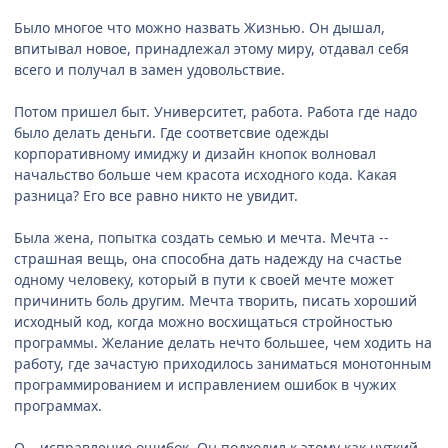
Было многое что можно назвать Жизнью. Он дышал,
впитывал новое, принадлежал этому миру, отдавал себя
всего и получал в замен удовольствие.
Потом пришел быт. Университет, работа. Работа где надо
было делать деньги. Где соответсвие одежды
корпоративному имиджу и дизайн кнопок волновал
начальство больше чем красота исходного кода. Какая
разница? Его все равно никто не увидит.
Была жена, попытка создать семью и мечта. Мечта --
страшная вещь, она способна дать надежду на счастье
одному человеку, который в пути к своей мечте может
причинить боль другим. Мечта творить, писать хороший
исходный код, когда можно восхищаться стройностью
программы. Желание делать нечто большее, чем ходить на
работу, где зачастую приходилось заниматься монотонным
программированием и исправлением ошибок в чужих
программах.
О... исправление ошибок. Он подходил к этому как чуткий