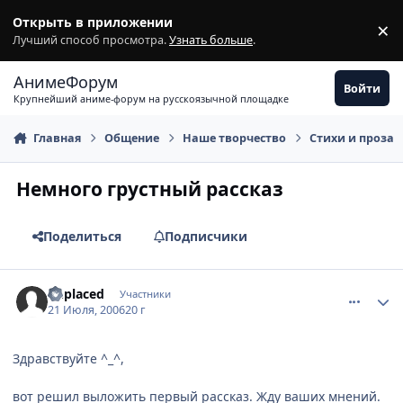
Перейти к содержимому
Открыть в приложении
×
З
Лучший способ просмотра.
Узнать больше
.
АнимеФорум
Войти
Крупнейший аниме-форум на русскоязычной площадке
Главная
Общение
Наше творчество
Стихи и проза
Немного грустный рассказ
Поделиться
Подписчики
comment_1302443
Статистика автора
unplaced
Участники
21 Июля, 2006
20 г
Здравствуйте ^_^,
вот решил выложить первый рассказ. Жду ваших мнений.