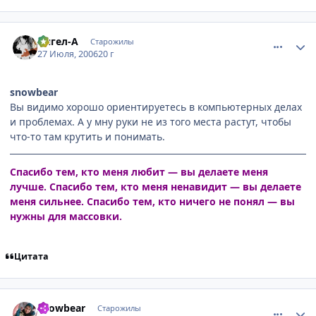
comment_1313482
Статистика автора
Ангел-А
Старожилы
27 Июля, 2006
20 г
snowbear
Вы видимо хорошо ориентируетесь в компьютерных делах
и проблемах. А у мну руки не из того места растут, чтобы
что-то там крутить и понимать.
Спасибо тем, кто меня любит — вы делаете меня
лучше. Спасибо тем, кто меня ненавидит — вы делаете
меня сильнее. Спасибо тем, кто ничего не понял — вы
нужны для массовки.
Цитата
comment_1313488
Статистика автора
snowbear
Старожилы