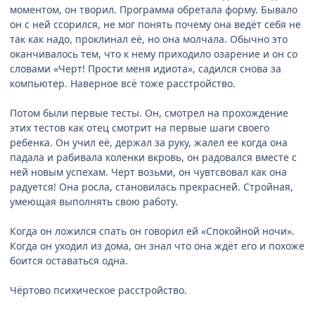
моментом, он творил. Программа обретала форму. Бывало
он с ней ссорился, не мог понять почему она ведёт себя не
так как надо, проклинал её, но она молчала. Обычно это
оканчивалось тем, что к нему приходило озарение и он со
словами «Черт! Прости меня идиота», садился снова за
компьютер. Наверное всё тоже расстройство.
Потом были первые тесты. Он, смотрел на прохождение
этих тестов как отец смотрит на первые шаги своего
ребенка. Он учил её, держал за руку, жалел ее когда она
падала и рабивала коленки вкровь, он радовался вместе с
ней новым успехам. Черт возьми, он чувтсвовал как она
радуется! Она росла, становилась прекрасней. Стройная,
умеющая выполнять свою работу.
Когда он ложился спать он говорил ей «Спокойной ночи».
Когда он уходил из дома, он знал что она ждёт его и похоже
боится оставаться одна.
Чёртово психическое расстройство.