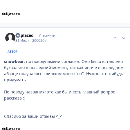
Цитата
comment_1321955
Статистика автора
unplaced
Участники
31 Июля, 2006
20 г
АВТОР
snowbear
, по поводу имени согласен. Оно было вставлено
буквально в последний момент, так как иначе в последнем
абзаце получалось слишком много "он". Нужно что-нибудь
придумать.
По поводу названия: это как бы и есть главный вопрос
рассказа :)
Спасибо за ваши отзывы ^_^
Цитата