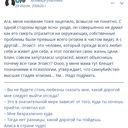
Fey@
Активные участники
29 Июля, 2006
20 г
Ага, меня название тоже зацепило, всмысле не понятно. С
одной стороны вроде ясно- уходя, он совершенно не думал
как его смерть отразится на окружающих, собственные
проблемы были превыше всего (эгоизм в чистом виде). А с
другой... Эгоист- это человек, который прежде всего любит
себя и живет для себя, а этот посвятил свою жизнь Цели.
Блин, совсем запуталась! unplaced, может объяснишь
почему все-таки Эгоист? Оооо, у меня мама тут блещет
познаниями в психологии, утверждает, что самоубийство-
высшая стадия эгоизма... Хм... Надо подумать.
– Вы не будете столь любезны сказать мне, какой дорогой
мне следует выйти отсюда?
– Это в значительной мере зависит от того, куда ты хочешь
прийти,–ответил кот.
– Мне безразлично куда.
– Тогда нет разницы, какой дорогой ты пойдешь
Алиса в стране чудес