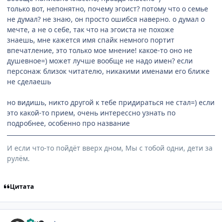
только вот, непонятно, почему эгоист? потому что о семье
не думал? не знаю, он просто ошибся наверно. о думал о
мечте, а не о себе, так что на эгоиста не похоже
знаешь, мне кажется имя спайк немного портит
впечатление, это только мое мнение! какое-то оно не
душевное=) может лучше вообще не надо имен? если
персонаж близок читателю, никакими именами его ближе
не сделаешь
но видишь, никто другой к тебе придираться не стал=) если
это какой-то прием, очень интерессно узнать по
подробнее, особенно про название
И если что-то пойдёт вверх дном, Мы с тобой одни, дети за
рулём.
Цитата
comment_1317040
Статистика автора