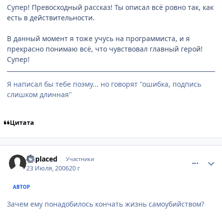
Супер! Превосходный рассказ! Ты описал всё ровно так, как
есть в действительности.
В данный момент я тоже учусь на программиста, и я
прекрасно понимаю всё, что чувствовал главный герой!
Супер!
Я написал бы тебе поэму... но говорят "ошибка, подпись
слишком длинная"
Цитата
comment_1305648
Статистика автора
unplaced
Участники
23 Июля, 2006
20 г
АВТОР
Зачем ему понадобилось кончать жизнь самоубийством?