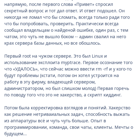
напрямую, после первого слова «Привет» спросил
секретный вопрос и тот дал ответ. И ответ подошел. Он
никогда не ломал что бы сломать, всегда только ради того
что бы попробовать, проверить. Практически всегда
сообщал владельцам о найденой ошибке, один раз, с тем
чатом, это чуть не вышло боком -- админ свалил на него
крах сервера базы данных, но все обошлось.
Первый root на чужом сервере. Это был Linux и
использование эксплоита myptrace. Первое осознание того
что «УДАЛОСЬ», что сейчас можно ввести rm -rf и у кого-то
будут проблемы (кстати, потом он хотел устроится на
работу в эту фирму, владеющей сервером,
администратором, но был слишком молод) Первая горечь
по поводу того что это не хакерство, а скрипт киддинг.
Потом была корректировка взглядов и понятий. Хакерство
как решение нетриваиальных задач, способность выжать
из аппаратуры всё и чуть чуть больше. Опыт в
программировании, команда, свои чаты, клиенты. Мечты о
будущем...