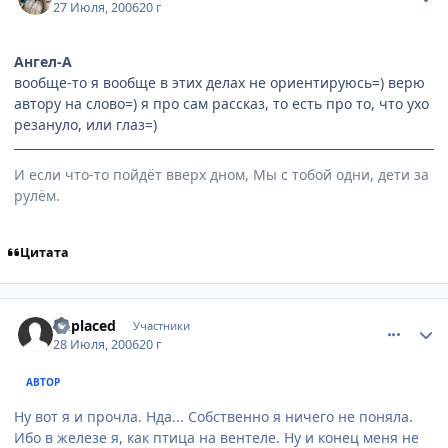
27 Июля, 2006
20 г
Ангел-А
вообще-то я вообще в этих делах не ориентируюсь=) верю
автору на слово=) я про сам рассказ, то есть про то, что ухо
резануло, или глаз=)
И если что-то пойдёт вверх дном, Мы с тобой одни, дети за
рулём.
Цитата
comment_1315043
Статистика автора
unplaced
Участники
28 Июля, 2006
20 г
АВТОР
Ну вот я и прочла. Нда... Собственно я ничего не поняла.
Ибо в железе я, как птица на вентеле. Ну и конец меня не