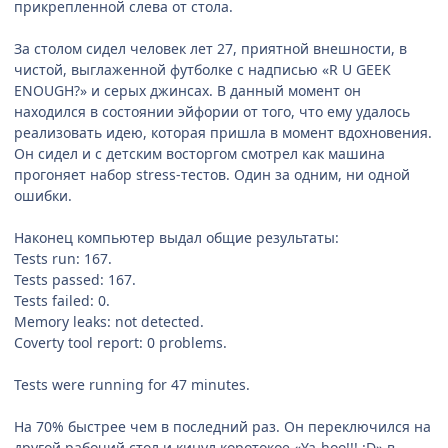
прикрепленной слева от стола.
За столом сидел человек лет 27, приятной внешности, в
чистой, выглаженной футболке с надписью «R U GEEK
ENOUGH?» и серых джинсах. В данный момент он
находился в состоянии эйфории от того, что ему удалось
реализовать идею, которая пришла в момент вдохновения.
Он сидел и с детским восторгом смотрел как машина
прогоняет набор stress-тестов. Один за одним, ни одной
ошибки.
Наконец компьютер выдал общие результаты:
Tests run: 167.
Tests passed: 167.
Tests failed: 0.
Memory leaks: not detected.
Coverty tool report: 0 problems.
Tests were running for 47 minutes.
На 70% быстрее чем в последний раз. Он переключился на
другой рабочий стол и кинул коротокое «Ya-hoo!!! :D» в