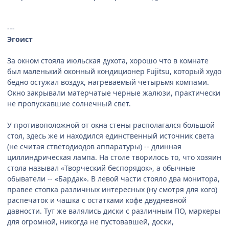
---
Эгоист
За окном стояла июльская духота, хорошо что в комнате
был маленький оконный кондиционер Fujitsu, который худо
бедно остужал воздух, нагреваемый четырьмя компами.
Окно закрывали матерчатые черные жалюзи, практически
не пропускавшие солнечный свет.
У противоположной от окна стены располагался большой
стол, здесь же и находился единственный источник света
(не считая стветодиодов аппаратуры) -- длинная
циллиндрическая лампа. На столе творилось то, что хозяин
стола называл «Творческий беспорядок», а обычные
обыватели -- «Бардак». В левой части стояло два монитора,
правее стопка различных интересных (ну смотря для кого)
распечаток и чашка с остатками кофе двудневной
давности. Тут же валялись диски с различным ПО, маркеры
для огромной, никогда не пустовавшей, доски,