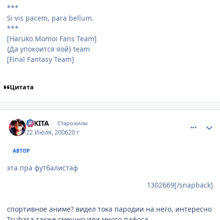
***
Si vis pacem, para bellum.
***
[Haruko Momoi Fans Team]
{Да упокоится яой} team
[Final Fantasy Team]
Цитата
comment_1302874
Статистика автора
NIKITA
Старожилы
22 Июля, 2006
20 г
АВТОР
эта пра футбалистаф
1302669[/snapback]
спортивное аниме? видел тока пародии на него, интересно
Tsubasa также смешно или много пафоса