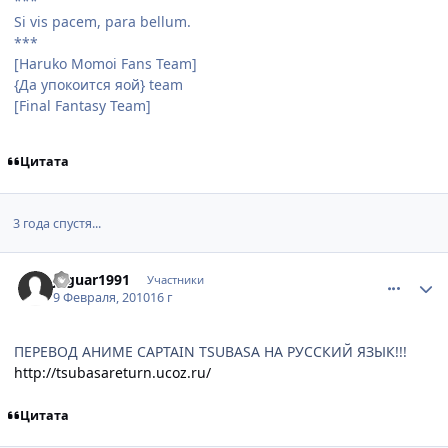
***
Si vis pacem, para bellum.
***
[Haruko Momoi Fans Team]
{Да упокоится яой} team
[Final Fantasy Team]
Цитата
3 года спустя...
comment_2411994
Статистика автора
Jaguar1991
Участники
9 Февраля, 2010
16 г
ПЕРЕВОД АНИМЕ CAPTAIN TSUBASA НА РУССКИЙ ЯЗЫК!!!
http://tsubasareturn.ucoz.ru/
Цитата