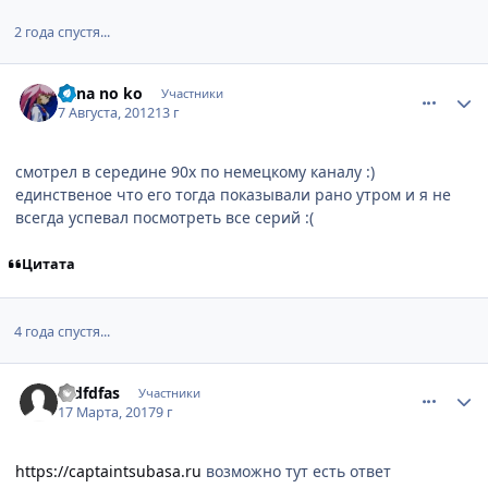
2 года спустя...
comment_2799246
Статистика автора
hana no ko
Участники
7 Августа, 2012
13 г
смотрел в середине 90х по немецкому каналу :)
единственое что его тогда показывали рано утром и я не
всегда успевал посмотреть все серий :(
Цитата
4 года спустя...
comment_3076644
Статистика автора
dfdfdfas
Участники
17 Марта, 2017
9 г
https://captaintsubasa.ru
возможно тут есть ответ