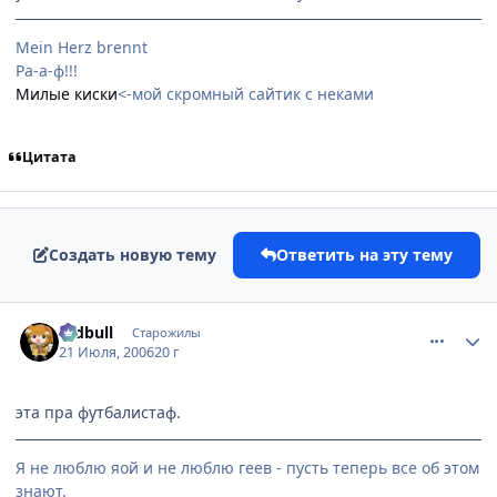
Mein Herz brennt
Ра-а-ф!!!
Милые киски
<-мой скромный сайтик с неками
Цитата
Создать новую тему
Ответить на эту тему
comment_1302669
Статистика автора
redbull
Старожилы
21 Июля, 2006
20 г
эта пра футбалистаф.
Я не люблю яой и не люблю геев - пусть теперь все об этом
знают.