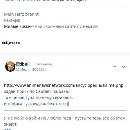
Mein Herz brennt
Ра-а-ф!!!
Милые киски
<-мой скромный сайтик с неками
Цитата
comment_1303563
Статистика автора
redbull
Старожилы
22 Июля, 2006
20 г
http://www.animenewsnetwork.com/encyclopedia/anime.php
задай поиск по Captain Tsubasa.
там целая куча по нему сериалов.
и пафоса - да, куда ж без этого ))
Я не люблю яой и не люблю геев - пусть теперь все об этом
знают.