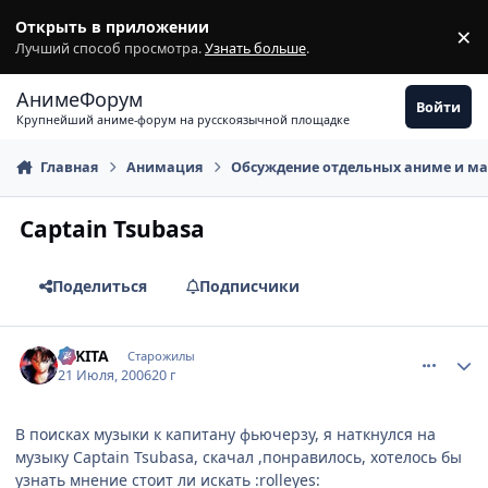
Перейти к содержимому
Открыть в приложении
×
З
Лучший способ просмотра.
Узнать больше
.
АнимеФорум
Войти
Крупнейший аниме-форум на русскоязычной площадке
Главная
Анимация
Обсуждение отдельных аниме и м
Captain Tsubasa
Поделиться
Подписчики
comment_1301611
Статистика автора
NIKITA
Старожилы
21 Июля, 2006
20 г
В поисках музыки к капитану фьючерзу, я наткнулся на
музыку Captain Tsubasa, скачал ,понравилось, хотелось бы
узнать мнение стоит ли искать :rolleyes: