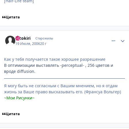
[Half-Life team]
Цитата
comment_1297636
Статистика автора
Hitokiri
Старожилы
19 Июля, 2006
20 г
Как у тебя получается такое хорошее разрешение
В оптимизации выставлять -perceptual- , 256 цветов и
вроде diffusion.
Я могу быть не согласным с Вашим мнением, но я отдам
жизнь за Ваше право высказывать его. (Франсуа Вольтер)
~Мои Рисунки~
Цитата