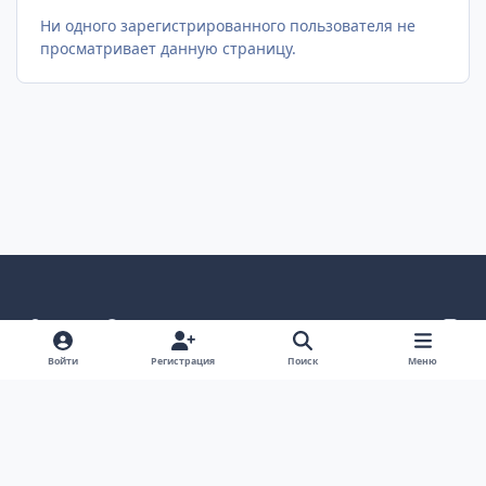
Ни одного зарегистрированного пользователя не
просматривает данную страницу.
Светлый режим
Темный режим
Как в системе
v
k
Язык
Политика конфиденциальности
Войти
Регистрация
Поиск
Меню
Связаться с нами
Cookies
project25
Powered by
Invision Community