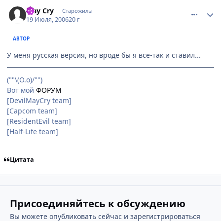
comment_1297727
Статистика автора
May Cry
Старожилы
19 Июля, 2006
20 г
АВТОР
У меня русская версия, но вроде бы я все-так и ставил...
(""\(О.о)/"")
Вот мой
ФОРУМ
[DevilMayCry team]
[Capcom team]
[ResidentEvil team]
[Half-Life team]
Цитата
Присоединяйтесь к обсуждению
Вы можете опубликовать сейчас и зарегистрироваться