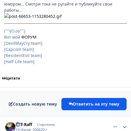
юмором... Смотри тока не ругайте и публикуйте свои
работы...
(""\(О.о)/"")
Вот мой
ФОРУМ
[DevilMayCry team]
[Capcom team]
[ResidentEvil team]
[Half-Life team]
Цитата
Создать новую тему
Ответить на эту тему
comment_1297320
Статистика автора
Riff-Raff
Старожилы
19 Июля, 2006
20 г