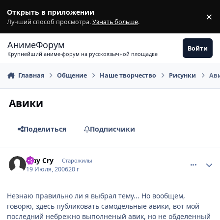
Перейти к содержимому
Открыть в приложении
×
З
Лучший способ просмотра.
Узнать больше
.
АнимеФорум
Войти
Крупнейший аниме-форум на русскоязычной площадке
Главная
Общение
Наше творчество
Рисунки
Ав
Авики
Поделиться
Подписчики
comment_1297289
Статистика автора
May Cry
Старожилы
19 Июля, 2006
20 г
Незнаю правильно ли я выбрал тему... Но вообщем,
говорю, здесь публиковать самодельные авики, вот мой
последний небрежно выполненый авик, но не обделенный