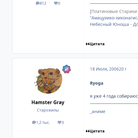
812
0
посты
Репутация
[
Платиновые Старики
"Амацухико-хиконагис
Небесный Юноша - До
Цитата
18 Июля, 2006
20 г
Ryoga
я уже 4 года собираюсь
Hamster Gray
Старожилы
_аниме
1,2 тыс.
3
посты
Репутация
Цитата