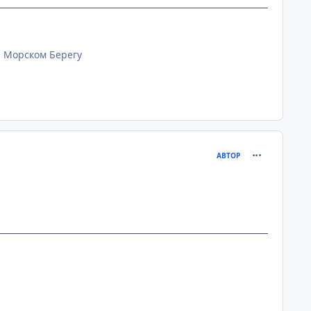
 Морском Берегу
comment_129
АВТОР