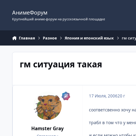
Перейти к содержимому
АнимеФорум
Крупнейший аниме-форум на русскоязычной площадке
Главная
Разное
Япония и японский язык
гм сит
гм ситуация такая
17 Июля, 2006
20 г
соответсвенно хочу на
трабл в том что у мен
Hamster Gray
и если можно чтобы к