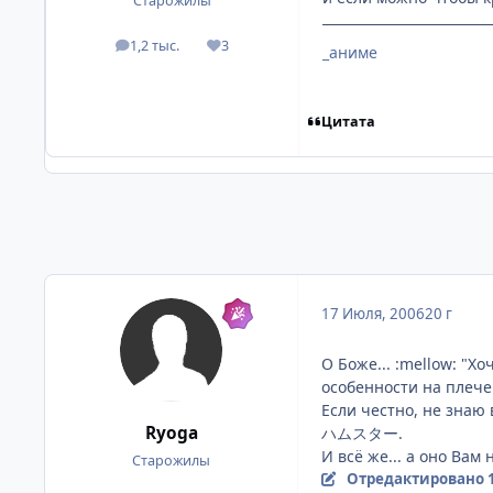
Старожилы
1,2 тыс.
3
посты
Репутация
_аниме
Цитата
17 Июля, 2006
20 г
О Боже... :mellow: "Х
особенности на плече.
Если честно, не знаю 
Ryoga
ハムスター.
И всё же... а оно Вам 
Старожилы
Отредактировано