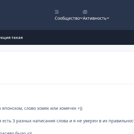
Сообщество
Активность
уация такая
 японском, слово хомяк или хомячек =))
я есть 3 разных написания слова и я не уверен в их правильнос
расиво было =))