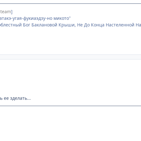
 team
]
атакэ-угая-фукиаэдзу-но микото"
блестный Бог Баклановой Крыши, Не До Конца Настеленной На
 ее зделать...