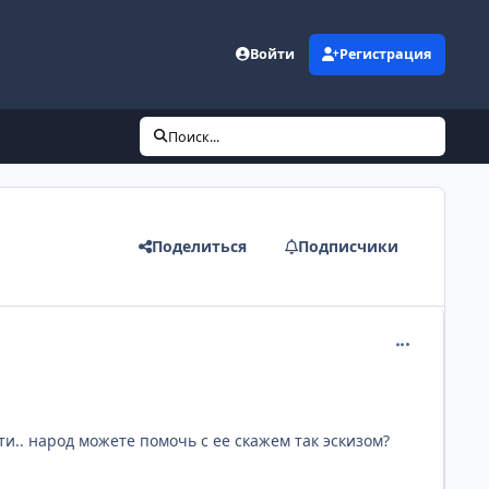
Войти
Регистрация
Поиск...
Поделиться
Подписчики
comment_129
ти.. народ можете помочь с ее скажем так эскизом?