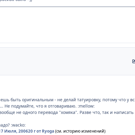
очешь быть оригинальным - не делай татуировку, потому что у вс
.. Не подумайте, что я отговариваю. :mellow:
вообще не одного перевода "хомяка". Разве что, так и написать 
надо? :wacko:
17 Июля, 2006
20 г
от Ryoga
(см. историю изменений)