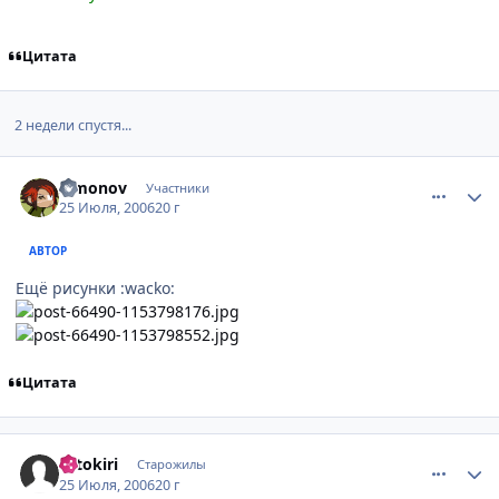
Цитата
2 недели спустя...
comment_1308102
Статистика автора
Simonov
Участники
25 Июля, 2006
20 г
АВТОР
Ещё рисунки :wacko:
Цитата
comment_1308394
Статистика автора
Hitokiri
Старожилы
25 Июля, 2006
20 г