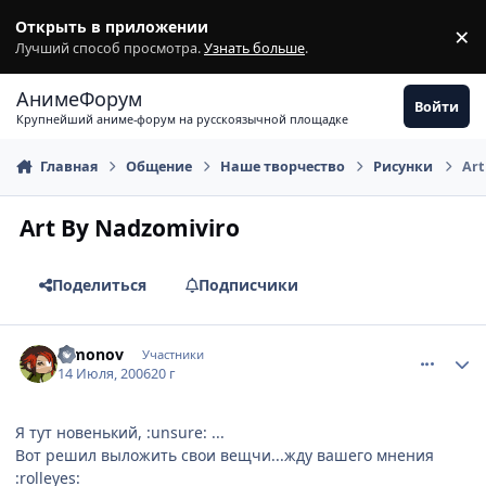
Перейти к содержимому
Открыть в приложении
×
З
Лучший способ просмотра.
Узнать больше
.
АнимеФорум
Войти
Крупнейший аниме-форум на русскоязычной площадке
Главная
Общение
Наше творчество
Рисунки
Art
Art By Nadzomiviro
Поделиться
Подписчики
comment_1286605
Статистика автора
Simonov
Участники
14 Июля, 2006
20 г
Я тут новенький, :unsure: ...
Вот решил выложить свои вещчи...жду вашего мнения
:rolleyes: