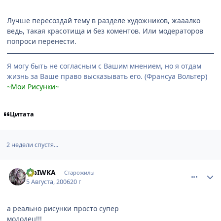
Лучше пересоздай тему в разделе художников, жааалко
ведь, такая красотища и без коментов. Или модераторов
попроси перенести.
Я могу быть не согласным с Вашим мнением, но я отдам
жизнь за Ваше право высказывать его. (Франсуа Вольтер)
~Мои Рисунки~
Цитата
2 недели спустя...
comment_1335923
Статистика автора
MbIWKA
Старожилы
5 Августа, 2006
20 г
а реально рисунки просто супер
молодец!!!