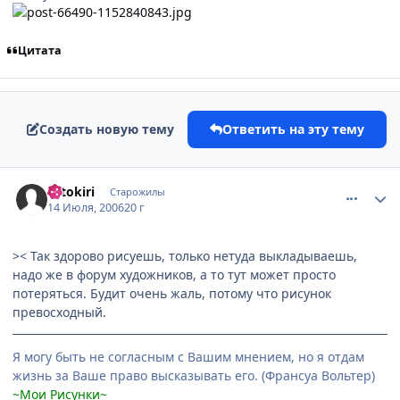
Цитата
Создать новую тему
Ответить на эту тему
comment_1288613
Статистика автора
Hitokiri
Старожилы
14 Июля, 2006
20 г
>< Так здорово рисуешь, только нетуда выкладываешь,
надо же в форум художников, а то тут может просто
потеряться. Будит очень жаль, потому что рисунок
превосходный.
Я могу быть не согласным с Вашим мнением, но я отдам
жизнь за Ваше право высказывать его. (Франсуа Вольтер)
~Мои Рисунки~