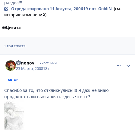
раздел!!!
Отредактировано
11 Августа, 2006
19 г
от -GobliN-
(см.
историю изменений)
Цитата
1 год спустя...
comment_2019904
Статистика автора
Simonov
Участники
23 Марта, 2008
18 г
АВТОР
Спасибо за то, что откликнулись!!!! Я даж не знаю
продолжать ли выставлять здесь что-то?