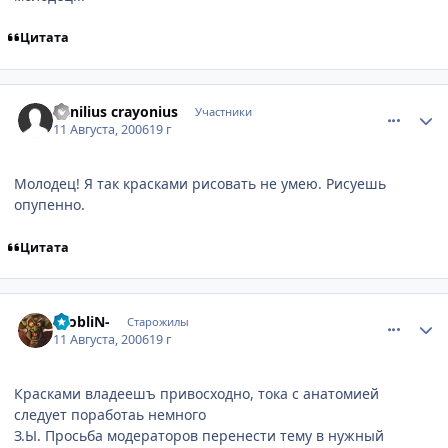
Цитата
comment_1348457
Статистика автора
danilius crayonius
Участники
11 Августа, 2006
19 г
Молодец! Я так красками рисовать не умею. Рисуешь
опупенно.
Цитата
comment_1348809
Статистика автора
-GobliN-
Старожилы
11 Августа, 2006
19 г
Красками владеешъ привосходно, тока с анатомией
следует поработаь немного
З.Ы. Просьба модераторов перенести тему в нужный