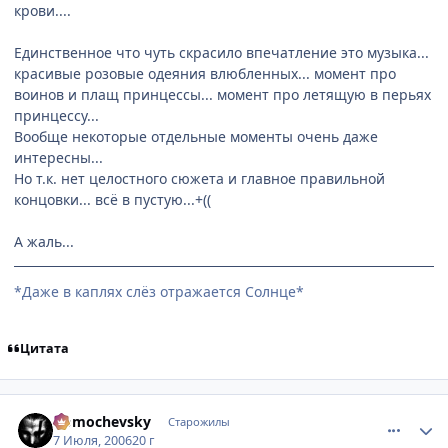
крови....
Единственное что чуть скрасило впечатление это музыка...
красивые розовые одеяния влюбленных... момент про
воинов и плащ принцессы... момент про летящую в перьях
принцессу...
Вообще некоторые отдельные моменты очень даже
интересны...
Но т.к. нет целостного сюжета и главное правильной
концовки... всё в пустую...+((
А жаль...
*Даже в каплях слёз отражается Солнце*
Цитата
comment_1271903
Статистика автора
Domochevsky
Старожилы
7 Июля, 2006
20 г