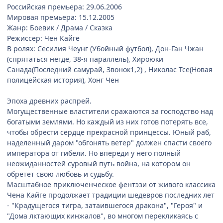
Российская премьера: 29.06.2006
Мировая премьера: 15.12.2005
Жанр: Боевик / Драма / Сказка
Режиссер: Чен Кайге
В ролях: Сесилия Чеунг (Убойный футбол), Дон-Ган Чжан
(спрятаться негде, 38-я параллель), Хироюки
Санада(Последний самурай, Звонок1,2) , Николас Тсе(Новая
полицейская история), Хонг Чен
Эпоха древних распрей.
Могущественные властители сражаются за господство над
богатыми землями. Но каждый из них готов потерять все,
чтобы обрести сердце прекрасной принцессы. Юный раб,
наделенный даром "обгонять ветер" должен спасти своего
императора от гибели. Но впереди у него полный
неожиданностей суровый путь война, на котором он
обретет свою любовь и судьбу.
Масштабное приключенческое фентэзи от живого классика
Чена Кайге продолжает традиции шедевров последних лет
- "Крадущегося тигра, затаившегося дракона", "Героя" и
"Дома лктающих кинжалов", во многом перекликаясь с