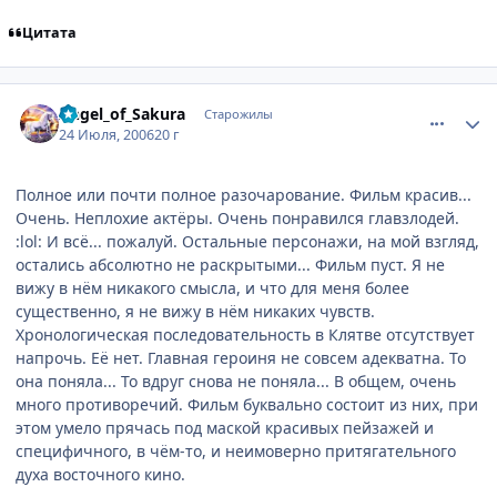
Цитата
comment_1307680
Статистика автора
Angel_of_Sakura
Старожилы
24 Июля, 2006
20 г
Полное или почти полное разочарование. Фильм красив...
Очень. Неплохие актёры. Очень понравился главзлодей.
:lol: И всё... пожалуй. Остальные персонажи, на мой взгляд,
остались абсолютно не раскрытыми... Фильм пуст. Я не
вижу в нём никакого смысла, и что для меня более
существенно, я не вижу в нём никаких чувств.
Хронологическая последовательность в Клятве отсутствует
напрочь. Её нет. Главная героиня не совсем адекватна. То
она поняла... То вдруг снова не поняла... В общем, очень
много противоречий. Фильм буквально состоит из них, при
этом умело прячась под маской красивых пейзажей и
специфичного, в чём-то, и неимоверно притягательного
духа восточного кино.