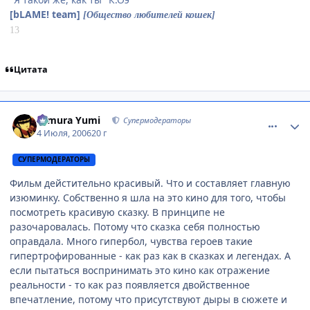
[bLAME! team]
[Общество любителей кошек]
13
Цитата
comment_1259502
Статистика автора
Himura Yumi
Супермодераторы
4 Июля, 2006
20 г
СУПЕРМОДЕРАТОРЫ
Фильм дейстительно красивый. Что и составляет главную
изюминку. Собственно я шла на это кино для того, чтобы
посмотреть красивую сказку. В принципе не
разочаровалась. Потому что сказка себя полностью
оправдала. Много гипербол, чувства героев такие
гипертрофированные - как раз как в сказках и легендах. А
если пытаться воспринимать это кино как отражение
реальности - то как раз появляется двойственное
впечатление, потому что присутствуют дыры в сюжете и