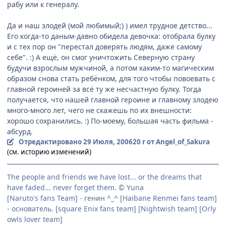
рабу или к генералу.
Да и наш злодей (мой любимый;) ) имел трудное детство...
Его когда-то даным-давно обидела девочка: отобрала булку
и с тех пор он "перестал доверять людям, даже самому
себе". :) А ещё, он смог уничтожить Северную страну
будучи взрослым мужчиной, а потом каким-то магическим
образом снова стать ребёнком, для того чтобы повоевать с
главной героиней за всё ту же несчастную булку. Тогда
получается, что нашей главной героине и главному злодею
много-много лет, чего не скажешь по их внешности:
хорошо сохранились. :) По-моему, большая часть фильма -
абсурд.
Отредактировано
29 Июля, 2006
20 г
от Angel_of_Sakura
(см. историю изменений)
The people and friends we have lost... or the dreams that
have faded... never forget them. © Yuna
[Naruto's fans Team] - генин ^_^ [Haibane Renmei fans team]
- основатель. [square Enix fans team] [Nightwish team] [Orly
owls lover team]