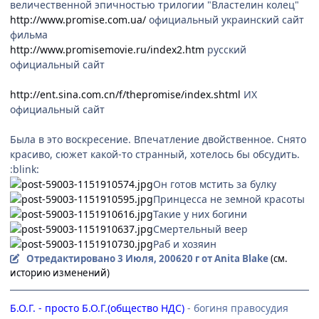
величественной эпичностью трилогии "Властелин колец"
http://www.promise.com.ua/
официальный украинский сайт
фильма
http://www.promisemovie.ru/index2.htm
русский
официальный сайт
http://ent.sina.com.cn/f/thepromise/index.shtml
ИХ
официальный сайт
Была в это воскресение. Впечатление двойственное. Снято
красиво, сюжет какой-то странный, хотелось бы обсудить.
:blink:
Он готов мстить за булку
Принцесса не земной красоты
Такие у них богини
Смертельный веер
Раб и хозяин
Отредактировано
3 Июля, 2006
20 г
от Anita Blake
(см.
историю изменений)
Б.О.Г. - просто Б.О.Г.(общество НДС)
- богиня правосудия