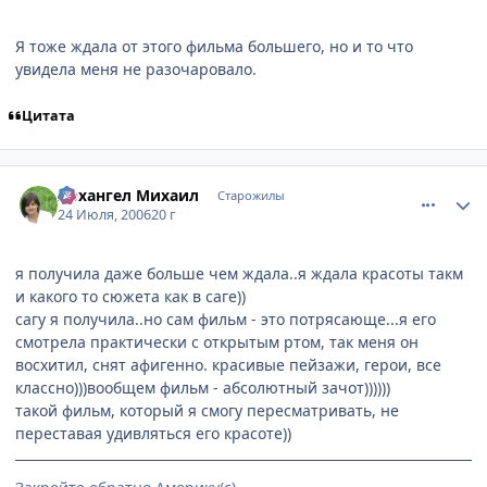
Я тоже ждала от этого фильма большего, но и то что
увидела меня не разочаровало.
Цитата
comment_1307116
Статистика автора
Архангел Михаил
Старожилы
24 Июля, 2006
20 г
я получила даже больше чем ждала..я ждала красоты такм
и какого то сюжета как в саге))
сагу я получила..но сам фильм - это потрясающе...я его
смотрела практически с открытым ртом, так меня он
восхитил, снят афигенно. красивые пейзажи, герои, все
классно)))вообщем фильм - абсолютный зачот))))))
такой фильм, который я смогу пересматривать, не
переставая удивляться его красоте))