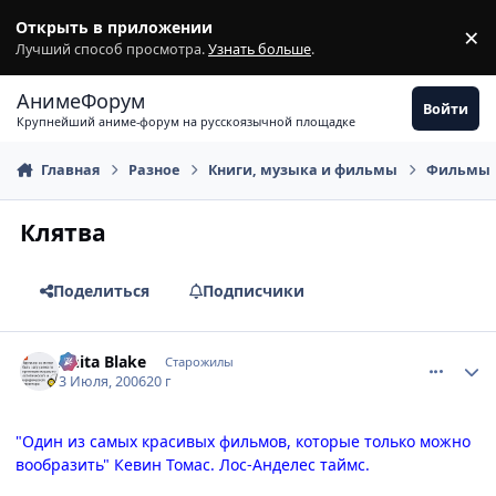
Перейти к содержимому
Открыть в приложении
×
З
Лучший способ просмотра.
Узнать больше
.
АнимеФорум
Войти
Крупнейший аниме-форум на русскоязычной площадке
Главная
Разное
Книги, музыка и фильмы
Фильмы
Клятва
Поделиться
Подписчики
comment_1256159
Статистика автора
Anita Blake
Старожилы
3 Июля, 2006
20 г
"Один из самых красивых фильмов, которые только можно
вообразить" Кевин Томас. Лос-Анделес таймс.