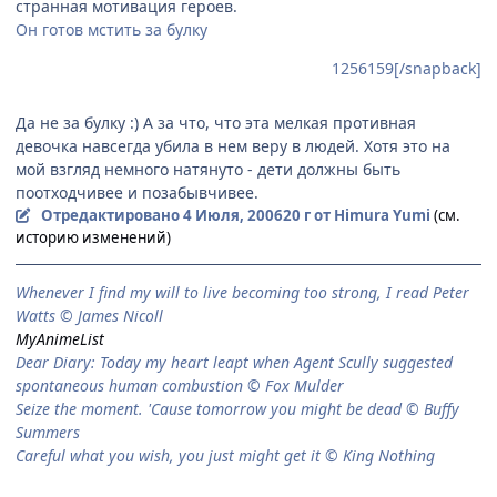
странная мотивация героев.
Он готов мстить за булку
1256159[/snapback]
Да не за булку :) А за что, что эта мелкая противная
девочка навсегда убила в нем веру в людей. Хотя это на
мой взгляд немного натянуто - дети должны быть
поотходчивее и позабывчивее.
Отредактировано
4 Июля, 2006
20 г
от Himura Yumi
(см.
историю изменений)
When­ever I find my will to live be­com­ing too strong, I read Peter
Watts © James Nicoll
MyAnimeList
Dear Diary: Today my heart leapt when Agent Scully suggested
spontaneous human combustion © Fox Mulder
Seize the moment. 'Cause tomorrow you might be dead © Buffy
Summers
Careful what you wish, you just might get it © King Nothing