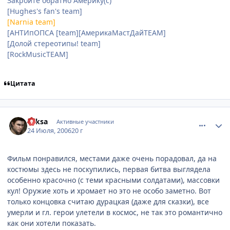
Закройте обратно Америку(с)
[Hughes's fan's team]
[Narnia team]
[АНТИпОПСА [team][АмерикаМастДайTEAM]
[Долой стереотипы! team]
[RockMusicTEAM]
Цитата
comment_1307160
Статистика автора
Yaksa
Активные участники
24 Июля, 2006
20 г
Фильм понравился, местами даже очень порадовал, да на
костюмы здесь не поскупились, первая битва выглядела
особенно красочно (с теми красными солдатами), массовки
кул! Оружие хоть и хромает но это не особо заметно. Вот
только концовка считаю дурацкая (даже для сказки), все
умерли и гл. герои улетели в космос, не так это романтично
как они хотели показать.