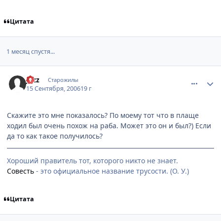
Цитата
1 месяц спустя...
comment_1434635
Статистика автора
Jazz
Старожилы
15 Сентября, 2006
19 г
Скажите это мне показалось? По моему тот что в плаще
ходил был очень похож на раба. Может это он и был?) Если
да то как такое получилось?
Хороший правитель тот, которого никто не знает.
Совесть
- это официальное название трусости. (О. У.)
Цитата