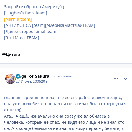
Закройте обратно Америку(с)
[Hughes's fan's team]
[Narnia team]
[АНТИпОПСА [team][АмерикаМастДайTEAM]
[Долой стереотипы! team]
[RockMusicTEAM]
Цитата
comment_1313302
Статистика автора
Angel_of_Sakura
Старожилы
27 Июля, 2006
20 г
главная героиня поняла. что ее спс раб слишком поздно,
она уже полюбила генерала и не в силах была отвернуться
от него))
Ага... А ещё, изначально она сразу же влюбилась в
человека, который её спас, не видя его лица и не зная кто
он. А в конце бедняжка не знала к кому первому бежать, к