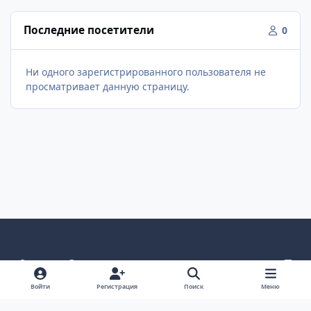
Последние посетители
0
Ни одного зарегистрированного пользователя не
просматривает данную страницу.
Светлый режим
Темный режим
Как в системе
v
k
Язык
Политика конфиденциальности
Войти
Регистрация
Поиск
Меню
Связаться с нами
Cookies