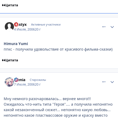
Цитата
comment_1262512
Статистика автора
Hastyx
Активные участники
4 Июля, 2006
20 г
Himura Yumi
ппкс - получила удовольствие от красивого фильма-сказки)
Цитата
comment_1271885
Статистика автора
Alenia
Старожилы
7 Июля, 2006
20 г
Мну немного разочаровалась... вернее много!!!
Ожидалось что-нить типа "Героя".... а получила непонятно
какой незаконченный сюжет... непонятно какую любовь...
непонятно какое пластмассовое оружие и краску вместо