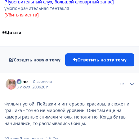
[Чувствительный слух, большой словарный запас]
-
умопомрачительная тентакля
[Убить клиента]
Цитата
Создать новую тему
Ответить на эту тему
comment_1256221
Статистика автора
Hane
Старожилы
3 Июля, 2006
20 г
Фильм пустой. Пейзажи и интерьеры красивы, а сюжет и
графика - точно не мировой уровень. Они там еще на
камеры разные снимали чтоль, непонятно. Когда битвы
начинались, то расплывались бойцы.
"Я такой же, как ты" К.Оэ