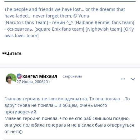
The people and friends we have lost... or the dreams that
have faded... never forget them. © Yuna
[Naruto's fans Team] - генин ^_^ [Haibane Renmei fans team]
- основатель. [square Enix fans team] [Nightwish team] [Orly
owls lover team]
Цитата
comment_1312325
Статистика автора
Архангел Михаил
Старожилы
27 Июля, 2006
20 г
Главная героиня не совсем адекватна. То она поняла... То
вдруг снова не поняла... В общем, очень много
противоречий.
главная героиня поняла. что ее спс раб слишком поздно,
она уже полюбила генерала и не в силах была отвернуться
от него))