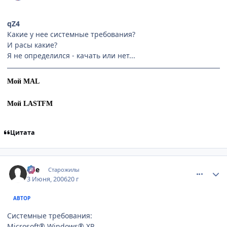
qZ4
Какие у нее системные требования?
И расы какие?
Я не определился - качать или нет...
Мой MAL
Мой LASTFM
Цитата
comment_1159481
Статистика автора
qZe
Старожилы
3 Июня, 2006
20 г
АВТОР
Системные требования:
Microsoft® Windows® XP