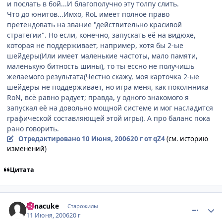
и послать в бой...И благополучно эту толпу слить.
Что до юнитов...Имхо, RoL имеет полное право
претендовать на звание "действительно красивой
стратегии". Но если, конечно, запускать её на видюхе,
которая не поддерживает, например, хотя бы 2-ые
шейдеры(Или имеет маленькие частоты, мало памяти,
маленькую битность шины), то ты ессно не получишь
желаемого результата(Честно скажу, моя карточка 2-ые
шейдеры не поддерживает, но игра меня, как поколнника
RoN, всё равно радует; правда, у одного знакомого я
запускал её на довольно мощной системе и мог насладится
графической составляющей этой игры). А про баланс пока
рано говорить.
Отредактировано
10 Июня, 2006
20 г
от qZ4
(см. историю
изменений)
Цитата
comment_1183284
Статистика автора
Sanacuke
Старожилы
11 Июня, 2006
20 г