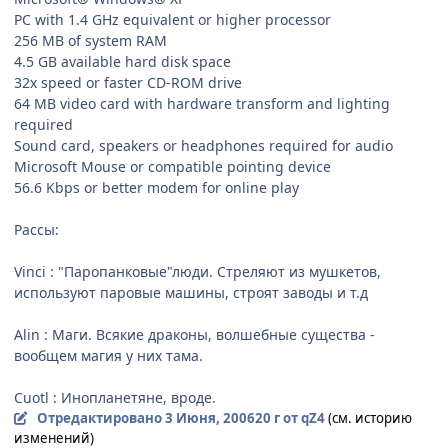
PC with 1.4 GHz equivalent or higher processor
256 MB of system RAM
4.5 GB available hard disk space
32x speed or faster CD-ROM drive
64 MB video card with hardware transform and lighting
required
Sound card, speakers or headphones required for audio
Microsoft Mouse or compatible pointing device
56.6 Kbps or better modem for online play
Рассы:
Vinci : "Паропанковые"люди. Стреляют из мушкетов,
используют паровые машины, строят заводы и т.д
Alin : Маги. Всякие драконы, волшебные существа -
вообщем магия у них тама.
Cuotl : Инопланетяне, вроде.
Отредактировано
3 Июня, 2006
20 г
от qZ4
(см. историю
изменений)