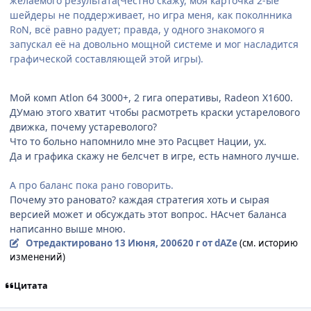
желаемого результата(Честно скажу, моя карточка 2-ые
шейдеры не поддерживает, но игра меня, как поколнника
RoN, всё равно радует; правда, у одного знакомого я
запускал её на довольно мощной системе и мог насладится
графической составляющей этой игры).
Мой комп Atlon 64 3000+, 2 гига оперативы, Radeon X1600.
ДУмаю этого хватит чтобы расмотреть краски устарелового
движка, почему устареволого?
Что то больно напомнило мне это Расцвет Нации, ух.
Да и графика скажу не белсчет в игре, есть намного лучше.
А про баланс пока рано говорить.
Почему это рановато? каждая стратегия хоть и сырая
версией может и обсуждать этот вопрос. НАсчет баланса
написанно выше мною.
Отредактировано
13 Июня, 2006
20 г
от dAZe
(см. историю
изменений)
Цитата