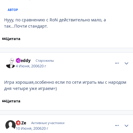
АВТОР
Нууу, по сравнению с RoN действительно мало, а
так...Почти стандарт.
Цитата
comment_1159957
Статистика автора
Dreddy
Старожилы
4 Июня, 2006
20 г
Игра хорошая,особенно если по сети играть мы с народом
дня четыре уже играем=)
Цитата
comment_1182302
Статистика автора
dAZe
Активные участники
10 Июня, 2006
20 г