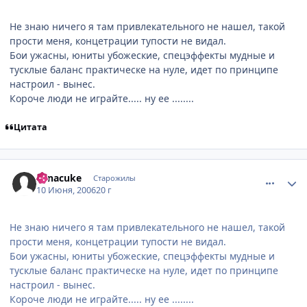
Не знаю ничего я там привлекательного не нашел, такой
прости меня, концетрации тупости не видал.
Бои ужасны, юниты убожеские, спецэффекты мудные и
тусклые баланс практическе на нуле, идет по принципе
настроил - вынес.
Короче люди не играйте..... ну ее ........
Цитата
comment_1182346
Статистика автора
Sanacuke
Старожилы
10 Июня, 2006
20 г
Не знаю ничего я там привлекательного не нашел, такой
прости меня, концетрации тупости не видал.
Бои ужасны, юниты убожеские, спецэффекты мудные и
тусклые баланс практическе на нуле, идет по принципе
настроил - вынес.
Короче люди не играйте..... ну ее ........