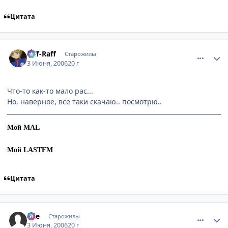
Цитата
comment_1159510
Статистика автора
Riff-Raff
Старожилы
3 Июня, 2006
20 г
Что-то как-то мало рас...
Но, наверное, все таки скачаю.. посмотрю..
Мой MAL
Мой LASTFM
Цитата
comment_1159555
Статистика автора
qZe
Старожилы
3 Июня, 2006
20 г