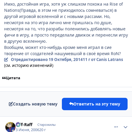
Имхо, достойная игра, хотя уж слишком похожа на Rise of
Nations(Правда, в этом не приходилось сомневаться) в
другой игровой вселенной и с новыми рассами. Но,
несмотря на это игра лично мне пришлась по душе,
несмотря на то, что разрабы поленились добавлять новые
фичи в игру, а просто переделали движок и перенесли игру
в другую вселенную.
Вообщем, может кто-нибудь кроме меня играл в сие
творение от создателей нашумевшой в своё время RoN?
Отредактировано
19 Октября, 2014
11 г
от Canis Latrans
(см. историю изменений)
Цитата
Создать новую тему
Ответить на эту тему
comment_1159432
Статистика автора
Riff-Raff
Старожилы
3 Июня, 2006
20 г