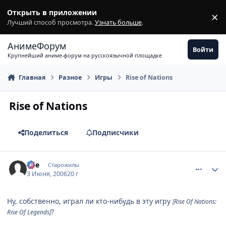
Перейти к содержимому
Открыть в приложении
×
З
Лучший способ просмотра.
Узнать больше
.
АнимеФорум
Войти
Крупнейший аниме-форум на русскоязычной площадке
Главная
Разное
Игры
Rise of Nations
Rise of Nations
Поделиться
Подписчики
comment_1159420
Статистика автора
qZe
Старожилы
3 Июня, 2006
20 г
Ну, собственно, играл ли кто-нибудь в эту игру
[Rise Of Nations:
?
Rise Of Legends]