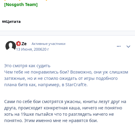
[Nosgoth Team]
Цитата
comment_1191371
Статистика автора
dAZe
Активные участники
13 Июня, 2006
20 г
Это смотря как судить
Чем тебе не понравились бои? Возможно, они уж слишком
затяжные, но и не стоило ожидать от игры подобного
плана битв как, например, в StarCraft'e.
Сами по себе бои смотрятся ужасны, юниты лезут друг на
друга, происходит конкретная каша, ничего не понятно
хоть на 19шке пытайся что то разглядеть ничего не
понятно. Этим именно мне не нравятся бои.