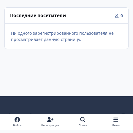
Последние посетители
0
Ни одного зарегистрированного пользователя не
просматривает данную страницу.
Светлый режим
Темный режим
Как в системе
v
k
Язык
Политика конфиденциальности
Войти
Регистрация
Поиск
Меню