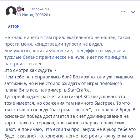
comment_1182465
Статистика автора
qZe
Старожилы
10 Июня, 2006
20 г
АВТОР
Не знаю ничего я там привлекательного не нашел, такой
прости меня, концетрации тупости не видал.
Бои ужасны, юниты убожеские, спецэффекты мудные и
тусклые баланс практическе на нуле, идет по принципе
настроил - вынес.
Это смотря как судить :/
Чем тебе не понравились бои? Возможно, они уж слишком
затяжные, но и не стоило ожидать от игры подобного
плана битв как, например, в StarCraft'e.
Тут преобладает расчёт и тактика(В SC, безусловно, это
тоже имеется, но сражения там намного быстрее). То что
ты сказал по поводу "настроил - вынес", это полный бред. В
основном победа достигается за счёт доминирования на
карте, захвата городов, постоянного хараса вражеских
шахт. Я понимаю, что если ты профан(Уж не в укор тебе это
будет сказано), то, конечно, легче построить толпу юнитов