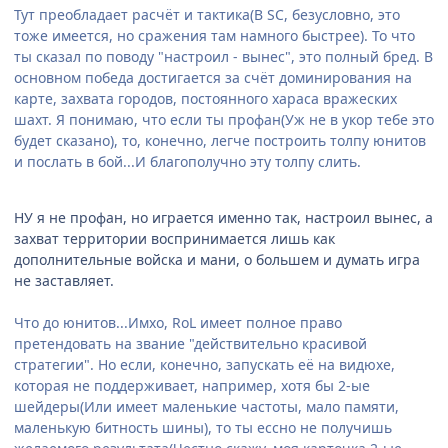
Тут преобладает расчёт и тактика(В SC, безусловно, это
тоже имеется, но сражения там намного быстрее). То что
ты сказал по поводу "настроил - вынес", это полный бред. В
основном победа достигается за счёт доминирования на
карте, захвата городов, постоянного хараса вражеских
шахт. Я понимаю, что если ты профан(Уж не в укор тебе это
будет сказано), то, конечно, легче построить толпу юнитов
и послать в бой...И благополучно эту толпу слить.
НУ я не профан, но играется именно так, настроил вынес, а
захват территории воспринимается лишь как
дополнительные войска и мани, о большем и думать игра
не заставляет.
Что до юнитов...Имхо, RoL имеет полное право
претендовать на звание "действительно красивой
стратегии". Но если, конечно, запускать её на видюхе,
которая не поддерживает, например, хотя бы 2-ые
шейдеры(Или имеет маленькие частоты, мало памяти,
маленькую битность шины), то ты ессно не получишь