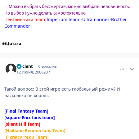
… Можно выбрать бессмертие, можно выбрать человечность.
Но выбор нужно делать самостоятельно
Пенгвинчики team]
Imperium team]-Ultramarines-Brother
Commander
Цитата
comment_1186134
Статистика автора
Ancient
Старожилы
12 Июня, 2006
20 г
Такой вопрос: В этой игре есть глобальный режим? И
насколько он хорош.
[Final Fantasy Team]
[square Enix fans team]
[silent Hill Team]
[Haibane Renmei fans Team]
[Я спасу Реки Team]