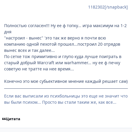
1182302[/snapback]
Полностью согласен!!! Ну ее ф топку... игра максимум на 1-2
дня
"настроил - вынес" 'это так же верно я почти всю
компанию одной пехотой прошел...построил 20 отрядов
вынес всех и так далее...
По сетке тож примитивно и глупо куда лучше поиграть в
старый добрый Warcraft или warhammer... ну ее ф печку
советую не тратте на нее время...
Конечно это мое субьективное мнение каждый решает сам)
Если вас выписали из психбольницы это еще не значит что
вы были психом... Просто вы стали таким же, как все...
Цитата