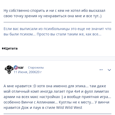
Ну собственно спорить и ни с кем не хотел ибо высказал
свою точку зрения ну ненравиться она мне и все тут..)
Если вас выписали из психбольницы это еще не значит что
вы были психом... Просто вы стали таким же, как все...
Цитата
comment_1185748
Статистика автора
Riwar
Старожилы
11 Июня, 2006
20 г
А мне нравится :D хотя она именно для эпика... там даже
мой отличный комп иногда лагает при 4х4 и фулл лимитах
армии на всех макс настройках :) а вообще приятная игра...
особенно Винчи с Аллинами... Куотлы не к месту... У винчи
нравится Дож и паук в стиле Wild Wild West