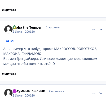
Цитата
comment_1152253
Статистика автора
Alpha the Temper
Старожилы
2 Июня, 2006
20 г
АВТОР
А например что нибудь кроме МАКРОССОВ, РОБОТЕКОВ,
МАКРОНА, ГУНДАМОВ?
Времен Грендайзера. Или всео коллекционеры слишком
молоды что бы помнить это? :D
Цитата
comment_1153054
Статистика автора
Безумный рыбник
Старожилы
2 Июня, 2006
20 г