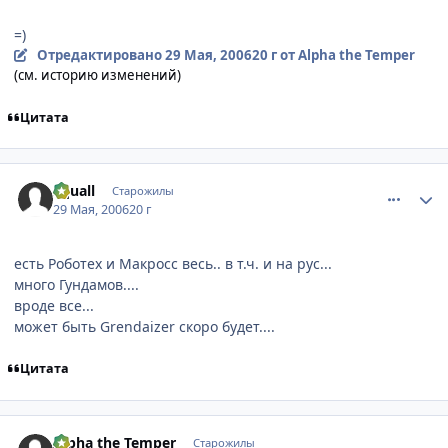
=)
Отредактировано
29 Мая, 2006
20 г
от Alpha the Temper
(см. историю изменений)
Цитата
comment_1147229
Статистика автора
Squall
Старожилы
29 Мая, 2006
20 г
есть Роботех и Макросс весь.. в т.ч. и на рус...
много Гундамов....
вроде все...
может быть Grendaizer скоро будет....
Цитата
comment_1147932
Статистика автора
Alpha the Temper
Старожилы