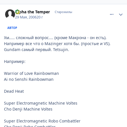
comment_1145525
Статистика автора
Alpha the Temper
Старожилы
29 Мая, 2006
20 г
АВТОР
Хм..... сложный вопрос.... (кроме Макрона - он есть).
Например все что о Mazinger хотя бы. (простые и VS).
Gundam самый первый. Tetsujin.
Например:
Warrior of Love Rainbowman
Ai no Senshi Rainbowman
Dead Heat
Super Electromagnetic Machine Voltes
Cho Denji Machine Voltes
Super Electromagnetic Robo Combattler
Cho Denji Robo Combattler