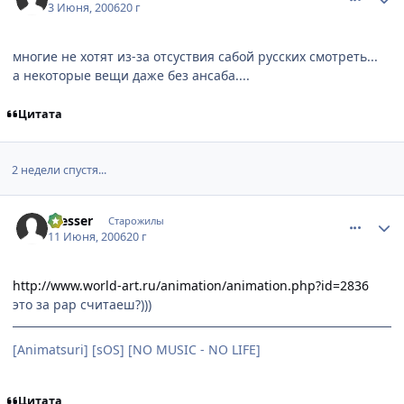
3 Июня, 2006
20 г
многие не хотят из-за отсуствия сабой русских смотреть...
а некоторые вещи даже без ансаба....
Цитата
2 недели спустя...
comment_1185112
Статистика автора
messer
Старожилы
11 Июня, 2006
20 г
http://www.world-art.ru/animation/animation.php?id=2836
это за рар считаеш?)))
[Animatsuri] [sOS] [NO MUSIC - NO LIFE]
Цитата