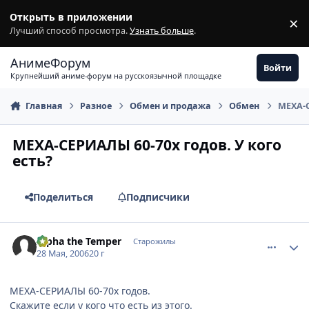
Перейти к содержимому
Открыть в приложении
×
З
Лучший способ просмотра.
Узнать больше
.
АнимеФорум
Войти
Крупнейший аниме-форум на русскоязычной площадке
Главная
Разное
Обмен и продажа
Обмен
МЕХА-С
МЕХА-СЕРИАЛЫ 60-70х годов. У кого
есть?
Поделиться
Подписчики
comment_1143882
Статистика автора
Alpha the Temper
Старожилы
28 Мая, 2006
20 г
МЕХА-СЕРИАЛЫ 60-70х годов.
Скажите если у кого что есть из этого.