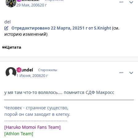
29 Мая, 2006
20 г
del
Отредактировано
22 Марта, 2025
1 г
от S.Knight
(см.
историю изменений)
Цитата
comment_1152167
Статистика автора
hrundel
Старожилы
1 Июня, 2006
20 г
у мя там что-то волялось.... помнится СДФ Макросс
Человек - странное существо,
порой он сам заходит в клетку.
-----------------------------------------
[Haruko Momoi Fans Team]
[Athlon Team]