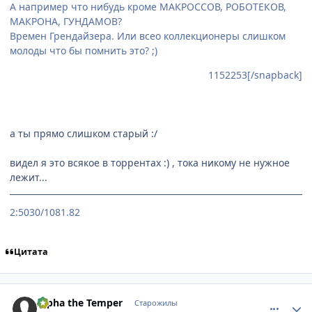
А например что нибудь кроме МАКРОССОВ, РОБОТЕКОВ,
МАКРОНА, ГУНДАМОВ?
Времен Грендайзера. Или всео коллекционеры слишком
молоды что бы помнить это? ;)
1152253[/snapback]
а ты прямо слишком старый :/
видел я это всякое в торрентах :) , тока никому не нужное
лежит...
2:5030/1081.82
Цитата
comment_1153499
Статистика автора
Alpha the Temper
Старожилы