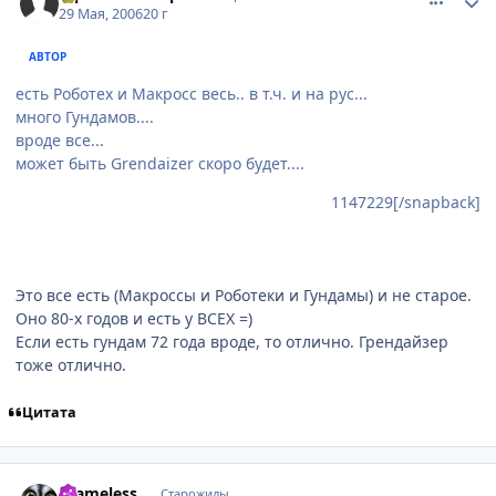
29 Мая, 2006
20 г
АВТОР
есть Роботех и Макросс весь.. в т.ч. и на рус...
много Гундамов....
вроде все...
может быть Grendaizer скоро будет....
1147229[/snapback]
Это все есть (Макроссы и Роботеки и Гундамы) и не старое.
Оно 80-х годов и есть у ВСЕХ =)
Если есть гундам 72 года вроде, то отлично. Грендайзер
тоже отлично.
Цитата
comment_1148759
Статистика автора
.Nameless.
Старожилы