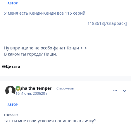
АВТОР
У меня есть Кенди-Кенди все 115 серий!
1188618[/snapback]
Ну впринципе не особо фанат Кэнди <_<
В каком ты городе? Пиши.
Цитата
comment_1198889
Статистика автора
Alpha the Temper
Старожилы
16 Июня, 2006
20 г
АВТОР
messer
так ты мне свои условия напишешь в личку?