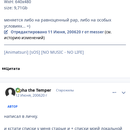
WxH: 640x480
size: 9,71Gb
меняется либо на равноценный рар, либо на особых
условиях... =)
Отредактировано
11 Июня, 2006
20 г
от messer
(см.
историю изменений)
[Animatsuri] [sOS] [NO MUSIC - NO LIFE]
Цитата
comment_1186237
Статистика автора
Alpha the Temper
Старожилы
12 Июня, 2006
20 г
АВТОР
написал в личку.
и кстати списки у меня старые и + списки моей локальной