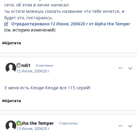
сети. об этом в личке написал.
ты кстати можешь сказать название что тебе хочется, и
будет это, постараюсь.
Отредактировано
12 Июня, 2006
20 г
от Alpha the Temper
(см. историю изменений)
Цитата
comment_1188618
Статистика автора
kendi1
Участники
12 Июня, 2006
20 г
У меня есть Кенди-Кенди все 115 серий!
Цитата
comment_1189049
Статистика автора
Alpha the Temper
Старожилы
13 Июня, 2006
20 г