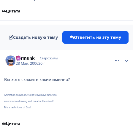
Цитата
Создать новую тему
Ответить на эту тему
comment_1144169
Статистика автора
Barmunk
Старожилы
28 Мая, 2006
20 г
Вы хоть скажите какие именно?
Animation allows one to bestow movements to
an immobile drawing and breathe life into it!
It is a technique of God!
Цитата