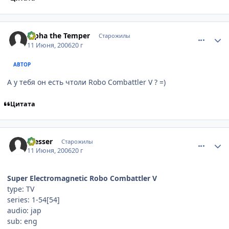
comment_1185607
Статистика автора
Alpha the Temper
Старожилы
11 Июня, 2006
20 г
АВТОР
А у тебя он есть чтоли Robo Combattler V ? =)
Цитата
comment_1185650
Статистика автора
messer
Старожилы
11 Июня, 2006
20 г
Super Electromagnetic Robo Combattler V
type: TV
series: 1-54[54]
audio: jap
sub: eng