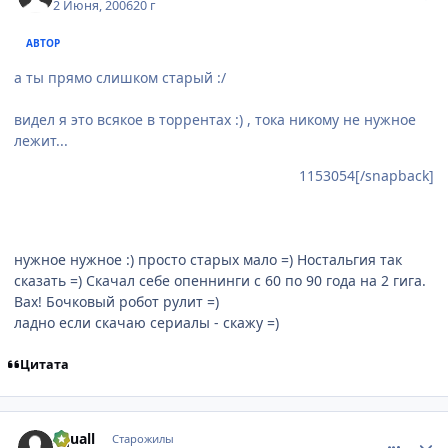
2 Июня, 2006
20 г
АВТОР
а ты прямо слишком старый :/
видел я это всякое в торрентах :) , тока никому не нужное
лежит...
1153054[/snapback]
нужное нужное :) просто старых мало =) Ностальгия так
сказать =) Скачал себе опеннинги с 60 по 90 года на 2 гига.
Вах! Бочковый робот рулит =)
ладно если скачаю сериалы - скажу =)
Цитата
comment_1156801
Статистика автора
Squall
Старожилы