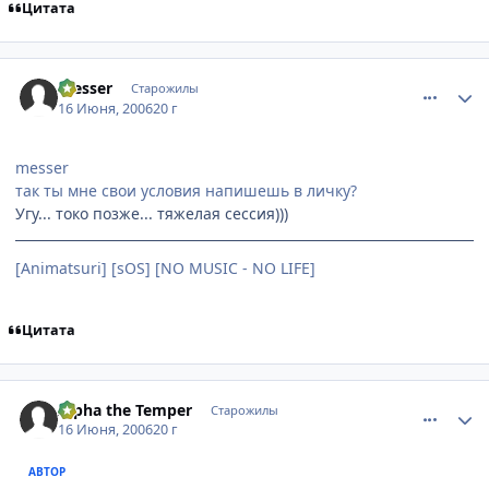
Цитата
comment_1199502
Статистика автора
messer
Старожилы
16 Июня, 2006
20 г
messer
так ты мне свои условия напишешь в личку?
Угу... токо позже... тяжелая сессия)))
[Animatsuri] [sOS] [NO MUSIC - NO LIFE]
Цитата
comment_1200091
Статистика автора
Alpha the Temper
Старожилы
16 Июня, 2006
20 г
АВТОР