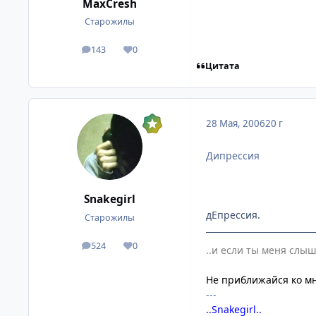
MaxCresh
Старожилы
143
0
посты
Репутация
Цитата
28 Мая, 2006
20 г
Дипрессия
Snakegirl
дЕпрессия.
Старожилы
524
0
посты
Репутация
..и если ты меня слыш
Не приближайся ко мне
---
..Snakegirl..