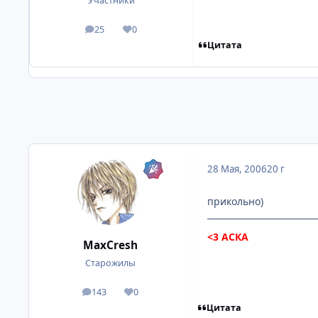
Участники
25
0
посты
Репутация
Цитата
28 Мая, 2006
20 г
прикольно)
<3
АСКА
MaxCresh
Старожилы
143
0
посты
Репутация
Цитата