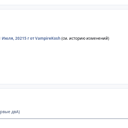
1 Июля, 2021
5 г
от VampireKosh
(см. историю изменений)
ервые двА)