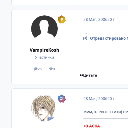
28 Мая, 2006
20 г
...
Отредактировано
VampireKosh
Участники
25
0
посты
Репутация
Цитата
28 Мая, 2006
20 г
ммм, клёвые стихи) п
<3
АСКА