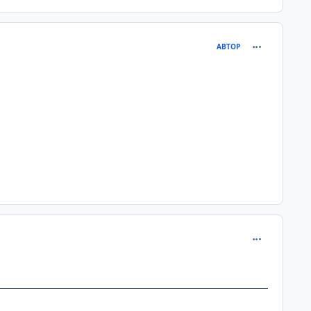
comment_114
АВТОР
comment_114