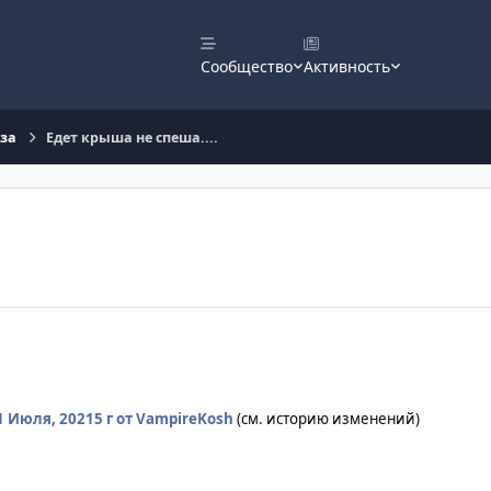
Сообщество
Активность
оза
Едет крыша не спеша....
1 Июля, 2021
5 г
от VampireKosh
(см. историю изменений)