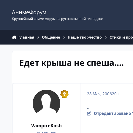
Перейти к содержимому
АнимеФорум
Крупнейший аниме-форум на русскоязычной площадке
Главная
Общение
Наше творчество
Стихи и пр
Едет крыша не спеша....
28 Мая, 2006
20 г
...
Отредактировано
VampireKosh