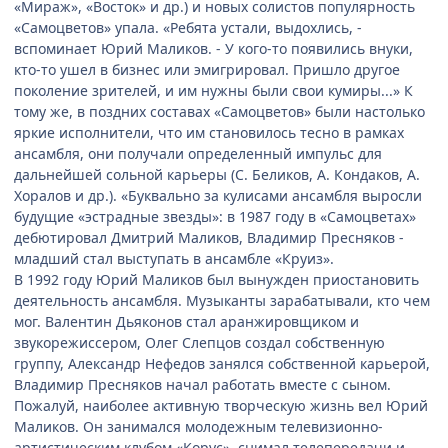
«Мираж», «Восток» и др.) и новых солистов популярность
«Самоцветов» упала. «Ребята устали, выдохлись, -
вспоминает Юрий Маликов. - У кого-то появились внуки,
кто-то ушел в бизнес или эмигрировал. Пришло другое
поколение зрителей, и им нужны были свои кумиры...» К
тому же, в поздних составах «Самоцветов» были настолько
яркие исполнители, что им становилось тесно в рамках
ансамбля, они получали определенный импульс для
дальнейшей сольной карьеры (С. Беликов, А. Кондаков, А.
Хоралов и др.). «Буквально за кулисами ансамбля выросли
будущие «эстрадные звезды»: в 1987 году в «Самоцветах»
дебютировал Дмитрий Маликов, Владимир Пресняков -
младший стал выступать в ансамбле «Круиз».
В 1992 году Юрий Маликов был вынужден приостановить
деятельность ансамбля. Музыканты зарабатывали, кто чем
мог. Валентин Дьяконов стал аранжировщиком и
звукорежиссером, Олег Слепцов создал собственную
группу, Александр Нефедов занялся собственной карьерой,
Владимир Пресняков начал работать вместе с сыном.
Пожалуй, наиболее активную творческую жизнь вел Юрий
Маликов. Он занимался молодежным телевизионно-
артистическим клубом «Корус», снимал телепередачи и