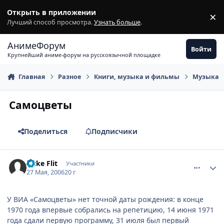
Перейти к содержимому
Открыть в приложении
×
З
Лучший способ просмотра.
Узнать больше
.
АнимеФорум
Войти
Крупнейший аниме-форум на русскоязычной площадке
Главная
Разное
Книги, музыка и фильмы
Музыка
Самоцветы
Поделиться
Подписчики
comment_1141659
Статистика автора
Duke Flit
Участники
27 Мая, 2006
20 г
У ВИА «Самоцветы» нет точной даты рождения: в конце
1970 года впервые собрались на репетицию, 14 июня 1971
года сдали первую программу, 31 июля был первый