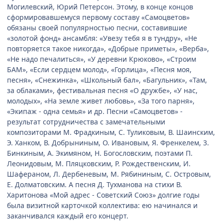
Могилевский, Юрий Петерсон. Этому, в конце концов
сформировавшемуся первому составу «Самоцветов»
обязаны своей популярностью песни, составившие
«золотой фонд» ансамбля: «Увезу тебя я в тундру», «Не
повторяется такое никогда», «Добрые приметы», «Верба»,
«Не надо печалиться», «У деревни Крюково», «Строим
БАМ», «Если сердцем молод», «Горлица», «Песня моя,
песня», «Снежинка», «Школьный бал», «Багульник», «Там,
за облаками», фестивальная песня «О дружбе», «У нас,
молодых», «На земле живет любовь», «За того парня»,
«Экипаж - одна семья» и др. Песни «Самоцветов» -
результат сотрудничества с замечательными
композиторами М. Фрадкиным, С. Туликовым, В. Шаинским,
Э. Ханком, В. Добрыниным, О. Ивановым, Я. Френкелем, 3.
Бинкиным, А. Экимяном, Н. Богословским, поэтами П.
Леонидовым, М. Пляцковским, Р. Рождественским, И.
Шафераном, Л. Дербеневым, М. Рябининым, С. Островым,
Е. Долматовским. А песня Д. Тухманова на стихи В.
Харитонова «Мой адрес - Советский Союз» долгие годы
была визитной карточкой коллектива: ею начинался и
заканчивался каждый его концерт.