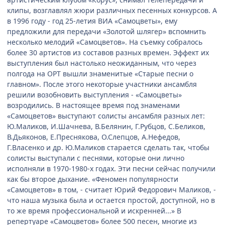
клипы, возглавлял жюри различных песенных конкурсов. А
в 1996 году - год 25-летия ВИА «Самоцветы», ему
предложили для передачи «Золотой шлягер» вспомнить
несколько мелодий «Самоцветов». На съемку собралось
более 30 артистов из составов разных времен. Эффект их
выступления был настолько неожиданным, что через
полгода на ОРТ вышли знаменитые «Старые песни о
главном». После этого некоторые участники ансамбля
решили возобновить выступления - «Самоцветы»
возродились. В настоящее время под знаменами
«Самоцветов» выступают солисты ансамбля разных лет:
Ю.Маликов, И.Шачнева, В.Белянин, Г.Рубцов, С.Беликов,
В.Дьяконов, Е.Преснякова, О.Слепцов, А.Нефедов,
Г.Власенко и др. Ю.Маликов старается сделать так, чтобы
солисты выступали с песнями, которые они лично
исполняли в 1970-1980-х годах. Эти песни сейчас получили
как бы второе дыхание. «Феномен популярности
«Самоцветов» в том, - считает Юрий Федорович Маликов, -
что наша музыка была и остается простой, доступной, но в
то же время профессиональной и искренней...» В
репертуаре «Самоцветов» более 500 песен, многие из