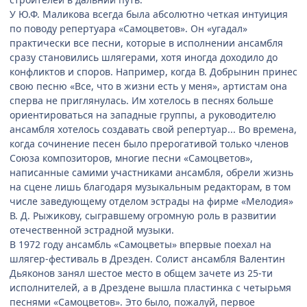
У Ю.Ф. Маликова всегда была абсолютно четкая интуиция
по поводу репертуара «Самоцветов». Он «угадал»
практически все песни, которые в исполнении ансамбля
сразу становились шлягерами, хотя иногда доходило до
конфликтов и споров. Например, когда В. Добрынин принес
свою песню «Все, что в жизни есть у меня», артистам она
сперва не приглянулась. Им хотелось в песнях больше
ориентироваться на западные группы, а руководителю
ансамбля хотелось создавать свой репертуар... Во времена,
когда сочинение песен было прерогативой только членов
Союза композиторов, многие песни «Самоцветов»,
написанные самими участниками ансамбля, обрели жизнь
на сцене лишь благодаря музыкальным редакторам, в том
числе заведующему отделом эстрады на фирме «Мелодия»
В. Д. Рыжикову, сыгравшему огромную роль в развитии
отечественной эстрадной музыки.
В 1972 году ансамбль «Самоцветы» впервые поехал на
шлягер-фестиваль в Дрезден. Солист ансамбля Валентин
Дьяконов занял шестое место в общем зачете из 25-ти
исполнителей, а в Дрездене вышла пластинка с четырьмя
песнями «Самоцветов». Это было, пожалуй, первое