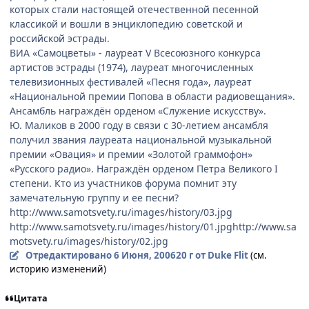
которых стали настоящей отечественной песенной
классикой и вошли в энциклопедию советской и
российской эстрады.
ВИА «Самоцветы» - лауреат V Всесоюзного конкурса
артистов эстрады (1974), лауреат многочисленных
телевизионных фестивалей «Песня года», лауреат
«Национальной премии Попова в области радиовещания».
Ансамбль награждён орденом «Служение искусству».
Ю. Маликов в 2000 году в связи с 30-летием ансамбля
получил звания лауреата национальной музыкальной
премии «Овация» и премии «Золотой граммофон»
«Русского радио». Награждён орденом Петра Великого I
степени. Кто из участников форума помнит эту
замечательную группу и ее песни?
http://www.samotsvety.ru/images/history/03.jpg
http://www.samotsvety.ru/images/history/01.jpg
http://www.sa
motsvety.ru/images/history/02.jpg
Отредактировано
6 Июня, 2006
20 г
от Duke Flit
(см.
историю изменений)
Цитата