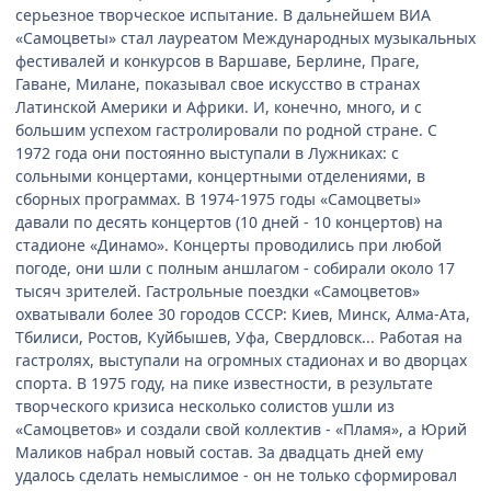
серьезное творческое испытание. В дальнейшем ВИА
«Самоцветы» стал лауреатом Международных музыкальных
фестивалей и конкурсов в Варшаве, Берлине, Праге,
Гаване, Милане, показывал свое искусство в странах
Латинской Америки и Африки. И, конечно, много, и с
большим успехом гастролировали по родной стране. С
1972 года они постоянно выступали в Лужниках: с
сольными концертами, концертными отделениями, в
сборных программах. В 1974-1975 годы «Самоцветы»
давали по десять концертов (10 дней - 10 концертов) на
стадионе «Динамо». Концерты проводились при любой
погоде, они шли с полным аншлагом - собирали около 17
тысяч зрителей. Гастрольные поездки «Самоцветов»
охватывали более 30 городов СССР: Киев, Минск, Алма-Ата,
Тбилиси, Ростов, Куйбышев, Уфа, Свердловск... Работая на
гастролях, выступали на огромных стадионах и во дворцах
спорта. В 1975 году, на пике известности, в результате
творческого кризиса несколько солистов ушли из
«Самоцветов» и создали свой коллектив - «Пламя», а Юрий
Маликов набрал новый состав. За двадцать дней ему
удалось сделать немыслимое - он не только сформировал