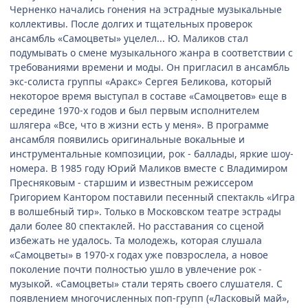
Черненко начались гонения на эстрадные музыкальные
коллективы. После долгих и тщательных проверок
ансамбль «Самоцветы» уцелел... Ю. Маликов стал
подумывать о смене музыкального жанра в соответствии с
требованиями времени и моды. Он пригласил в ансамбль
экс-солиста группы «Аракс» Сергея Беликова, который
некоторое время выступал в составе «Самоцветов» еще в
середине 1970-х годов и был первым исполнителем
шлягера «Все, что в жизни есть у меня». В программе
ансамбля появились оригинальные вокальные и
инструментальные композиции, рок - баллады, яркие шоу-
номера. В 1985 году Юрий Маликов вместе с Владимиром
Пресняковым - старшим и известным режиссером
Григорием Кантором поставили песенный спектакль «Игра
в волшебный тир». Только в Московском театре эстрады
дали более 80 спектаклей. Но расставания со сценой
избежать не удалось. Та молодежь, которая слушала
«Самоцветы» в 1970-х годах уже повзрослела, а новое
поколение почти полностью ушло в увлечение рок -
музыкой. «Самоцветы» стали терять своего слушателя. С
появлением многочисленных поп-групп («Ласковый май»,