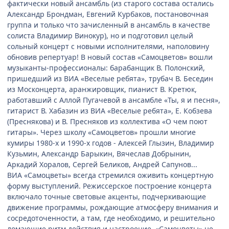
фактически новый ансамбль (из старого состава остались
Александр Брондман, Евгений Курбаков, постановочная
группа и только что зачисленный в ансамбль в качестве
солиста Владимир Винокур), но и подготовил целый
сольный концерт с новыми исполнителями, наполовину
обновив репертуар! В новый состав «Самоцветов» вошли
музыканты-профессионалы: барабанщик В. Полонский,
пришедший из ВИА «Веселые ребята», трубач В. Беседин
из Москонцерта, аранжировщик, пианист В. Кретюк,
работавший с Аллой Пугачевой в ансамбле «Ты, я и песня»,
гитарист В. Хабазин из ВИА «Веселые ребята», Е. Кобзева
(Преснякова) и В. Пресняков из коллектива «О чем поют
гитары». Через школу «Самоцветов» прошли многие
кумиры 1980-х и 1990-х годов - Алексей Глызин, Владимир
Кузьмин, Александр Барыкин, Вячеслав Добрынин,
Аркадий Хоралов, Сергей Беликов, Андрей Сапунов...
ВИА «Самоцветы» всегда стремился оживить концертную
форму выступлений. Режиссерское построение концерта
включало точные световые акценты, подчеркивающие
движение программы, рождающие атмосферу внимания и
сосредоточенности, а там, где необходимо, и решительно
ломающие ритм действия и настроение. «Самоцветы» не