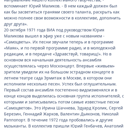
вспоминает Юрий Маликов. - В нем каждый должен был
как бы засветиться гранями своего таланта, раскрыть как
можно полнее свои возможности в коллективе, дополнить
друг друга».
20 октября 1971 года ВИА под руководством Юрия
Маликова вышел в эфир уже с новым названием -
«Самоцветы». Их песни звучали теперь и в программе
«Маяк», и по первой программе радио, и в молодежной
редакции, и в передаче «Здравствуй, товарищ!». Но в
основном вся начальная деятельность ансамбля
осуществлялась через Москонцерт. Впервые «живьем»
зрители увидели их на большом эстрадном концерте в
летнем театре сада Эрмитаж в Москве, в котором они
исполнили несколько песен. Успех был оглушительным.
Первый состав ансамбля постепенно видоизменялся и в
конце концов выделилась основная группа исполнителей, с
которыми и записывались потом самые известные песни
«Самоцветов». Это Ирина Шачнева, Эдуард Кролик, Сергей
Березин, Геннадий Жарков, Валентин Дьяконов, Николай
Раппопорт. В течение 1972 года пробовались и другие
музыканты. В коллектив пришли Юрий Генбачев, Анатолий