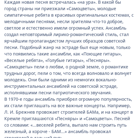
Каждая новая песня встречалась «на ура». В какой бы
город страны ни приезжали «Самоцветы», молодые
симпатичные ребята в красивых оригинальных костюмах, с
мелодичными песнями, несли зрителям что-то доброе,
светлое и естественно имели огромный успех. Ансамбль
создал неповторимый лирико-романтический стиль, стал
ярчайшим пропагандистом лучших образцов советской
песни. Подобный жанр на эстраде был еще новым, только
что появились такие ансамбли, как «Поющие гитары»,
«Веселые ребята», «Голубые гитары», «Песняры».
«Самоцветы» пели о любви, о родной земле, о романтике
трудных дорог, пели о том, что всегда волновало и волнует
молодежь. Они были одними из немногих вокально-
инструментальных ансамблей на советской эстраде,
исполнявшими песни патриотического звучания.
В 1970-е годы ансамбль приобрел огромную популярность,
их стали приглашать на все важные концерты. Например,
Л. И. Брежнев провожает строителей БАМа, и на концерт в
Кремле приглашаются «Песняры» и «Самоцветы». Песней
со словами: «...веселей ребята, выпало нам строить путь
железный, а короче - БАМ...» ансамбль провожал
строителей в дальний путь.