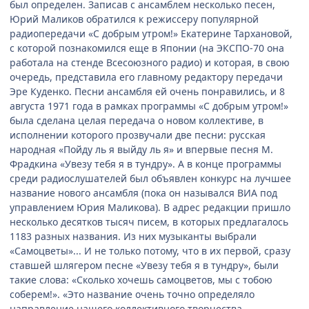
был определен. Записав с ансамблем несколько песен,
Юрий Маликов обратился к режиссеру популярной
радиопередачи «С добрым утром!» Екатерине Тархановой,
с которой познакомился еще в Японии (на ЭКСПО-70 она
работала на стенде Всесоюзного радио) и которая, в свою
очередь, представила его главному редактору передачи
Эре Куденко. Песни ансамбля ей очень понравились, и 8
августа 1971 года в рамках программы «С добрым утром!»
была сделана целая передача о новом коллективе, в
исполнении которого прозвучали две песни: русская
народная «Пойду ль я выйду ль я» и впервые песня М.
Фрадкина «Увезу тебя я в тундру». А в конце программы
среди радиослушателей был объявлен конкурс на лучшее
название нового ансамбля (пока он назывался ВИА под
управлением Юрия Маликова). В адрес редакции пришло
несколько десятков тысяч писем, в которых предлагалось
1183 разных названия. Из них музыканты выбрали
«Самоцветы»... И не только потому, что в их первой, сразу
ставшей шлягером песне «Увезу тебя я в тундру», были
такие слова: «Сколько хочешь самоцветов, мы с тобою
соберем!». «Это название очень точно определяло
направление нашего коллективного творчества, -