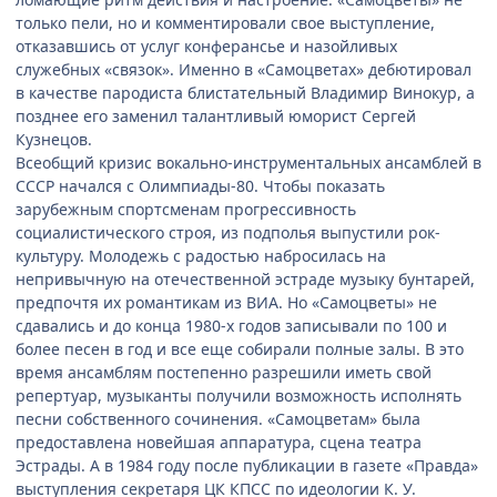
только пели, но и комментировали свое выступление,
отказавшись от услуг конферансье и назойливых
служебных «связок». Именно в «Самоцветах» дебютировал
в качестве пародиста блистательный Владимир Винокур, а
позднее его заменил талантливый юморист Сергей
Кузнецов.
Всеобщий кризис вокально-инструментальных ансамблей в
СССР начался с Олимпиады-80. Чтобы показать
зарубежным спортсменам прогрессивность
социалистического строя, из подполья выпустили рок-
культуру. Молодежь с радостью набросилась на
непривычную на отечественной эстраде музыку бунтарей,
предпочтя их романтикам из ВИА. Но «Самоцветы» не
сдавались и до конца 1980-х годов записывали по 100 и
более песен в год и все еще собирали полные залы. В это
время ансамблям постепенно разрешили иметь свой
репертуар, музыканты получили возможность исполнять
песни собственного сочинения. «Самоцветам» была
предоставлена новейшая аппаратура, сцена театра
Эстрады. А в 1984 году после публикации в газете «Правда»
выступления секретаря ЦК КПСС по идеологии К. У.