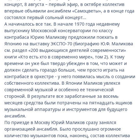
концерт, 8 августа – первый эфир, в октябре коллектив
впервые объявили ансамблем «Самоцветы», а в конце года
состоялся первый сольный концерт...
А начиналось все так. В начале 1970 года недавнему
выпускнику Московской консерватории по классу
контрабаса Юрию Маликову предложили поехать в
Японию на выставку ЭКСПО-70 (биографию Ю.Ф. Маликова
см. раздел «200 выдающихся деятелей современности»
книги «Кто есть кто в современно мире», том 2). К тому
времени он уже был твердо убежден в том, что может и
должен сделать гораздо больше, чем просто играть на
контрабасе в оркестре - у него появилась мысль о создании
собственного коллектива. В Японии Маликов увлекся
современной музыкой и особенно ее технической
стороной. В результате все заработанные за восемь
месяцев средства были потрачены на пятнадцать ящиков
музыкальной аппаратуры и инструментов для будущего
ансамбля.
По приезде в Москву Юрий Маликов сразу занялся
организацией ансамбля. Было прослушано огромное
количество музыкантов пока, наконец, состав коллектива