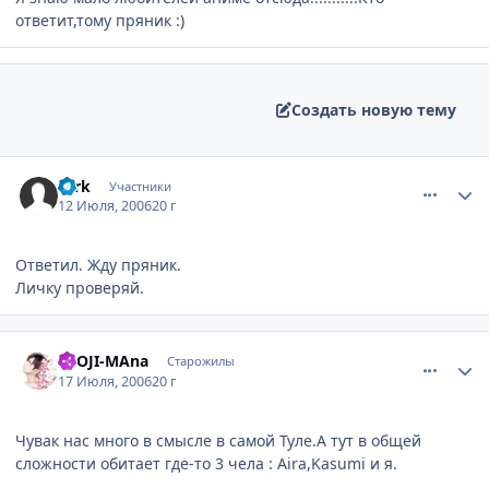
ответит,тому пряник :)
Создать новую тему
comment_1282229
Статистика автора
Tark
Участники
12 Июля, 2006
20 г
Ответил. Жду пряник.
Личку проверяй.
comment_1293468
Статистика автора
KaOJI-MAna
Старожилы
17 Июля, 2006
20 г
Чувак нас много в смысле в самой Туле.А тут в общей
сложности обитает где-то 3 чела : Aira,Kasumi и я.