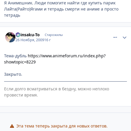
Я Анимешник. Люди помогите найти где купить парик
Лайта(Райто)Ягами и тетрадь смерти не аниме а просто
тетрадь
comment_2374081
Статистика автора
Shinsaku-To
Старожилы
26 Ноября, 2009
16 г
Тема-дубль
https://www.animeforum.ru/index.php?
showtopic=8229
Закрыто.
Если долго всматриваться в бездну, можно неплохо
провести время.
Эта тема теперь закрыта для новых ответов.