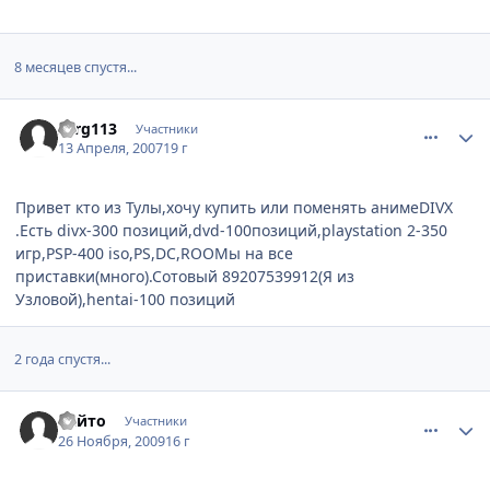
8 месяцев спустя...
comment_1728966
Статистика автора
serg113
Участники
13 Апреля, 2007
19 г
Привет кто из Тулы,хочу купить или поменять анимеDIVX
.Есть divx-300 позиций,dvd-100позиций,playstation 2-350
игр,PSP-400 iso,PS,DC,ROOMы на все
приставки(много).Сотовый 89207539912(Я из
Узловой),hentai-100 позиций
2 года спустя...
comment_2374073
Статистика автора
Райто
Участники
26 Ноября, 2009
16 г