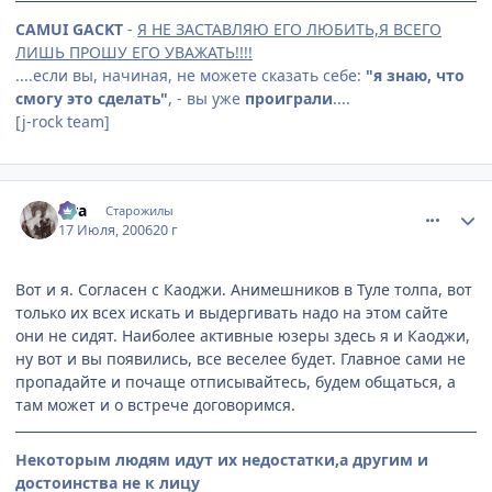
CAMUI GACKT
-
Я НЕ ЗАСТАВЛЯЮ ЕГО ЛЮБИТЬ,Я ВСЕГО
ЛИШЬ ПРОШУ ЕГО УВАЖАТЬ!!!!
....если вы, начиная, не можете сказать себе:
"я знаю, что
смогу это сделать"
, - вы уже
проиграли
....
[j-rock team]
comment_1294931
Статистика автора
aira
Старожилы
17 Июля, 2006
20 г
Вот и я. Согласен с Каоджи. Анимешников в Туле толпа, вот
только их всех искать и выдергивать надо на этом сайте
они не сидят. Наиболее активные юзеры здесь я и Каоджи,
ну вот и вы появились, все веселее будет. Главное сами не
пропадайте и почаще отписывайтесь, будем общаться, а
там может и о встрече договоримся.
Некоторым людям идут их недостатки,а другим и
достоинства не к лицу