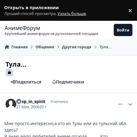
Перейти к содержимому
Открыть в приложении
×
З
Лучший способ просмотра.
Узнать больше
.
АнимеФорум
Войти
Крупнейший аниме-форум на русскоязычной площадке
Главная
Общение
Другие города
Тула...
Тула...
Поделиться
Подписчики
comment_1140750
Статистика автора
Wisp_in_spirit
Участники
27 Мая, 2006
20 г
Мне просто интересно,а кто из Тулы или из тульской обл.
здесь?
Я знаю мало любителей аниме отсюда...........Кто