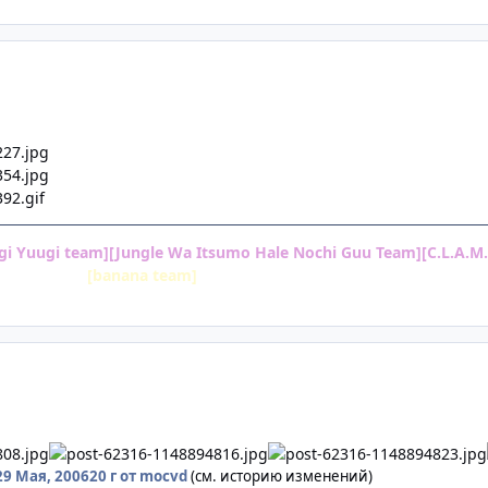
igi Yuugi team][Jungle Wa Itsumo Hale Nochi Guu Team][C.L.A.M
имки team]
[banana team]
29 Мая, 2006
20 г
от mocvd
(см. историю изменений)