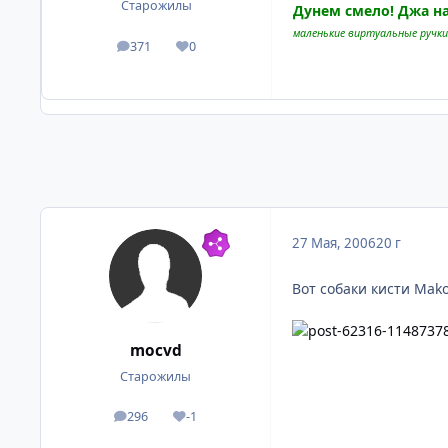
Старожилы
Дунем смело! Джа на
маленькие виртуальные ручк
371
0
посты
Репутация
27 Мая, 2006
20 г
Вот собаки кисти Mako
mocvd
Старожилы
296
-1
посты
Репутация