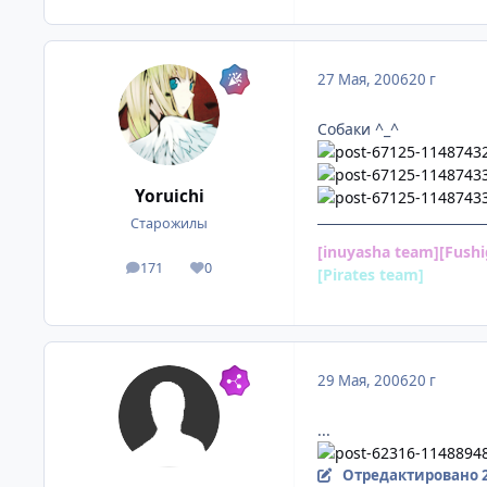
27 Мая, 2006
20 г
Собаки ^_^
Yoruichi
Старожилы
[inuyasha team][Fush
171
0
посты
Репутация
[Pirates team]
[Невид
29 Мая, 2006
20 г
...
Отредактировано