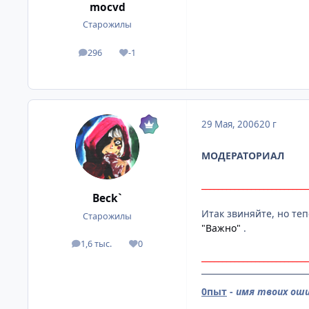
mocvd
Старожилы
296
-1
посты
Репутация
29 Мая, 2006
20 г
МОДЕРАТОРИАЛ
__________________________
Beck`
Итак звиняйте, но те
Старожилы
"Важно"
.
1,6 тыс.
0
посты
Репутация
__________________________
0пыт
-
имя твоих ош