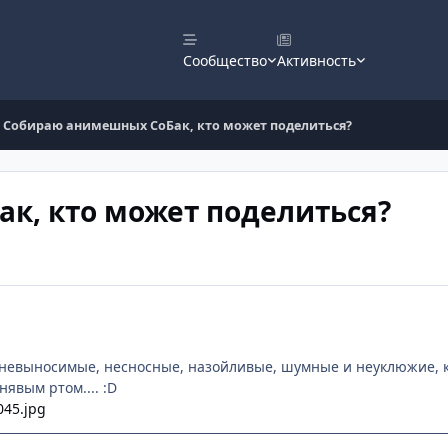
Сообщество
Активность
Cобираю анимешных СоБак, кто может поделиться?
к, кто может поделиться?
ие невыносимые, несносные, назойливые, шумные и неуклюжие, 
явым ртом.... :D