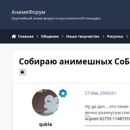
Перейти к содержимому
АнимеФорум
Крупнейший аниме-форум на русскоязычной площадке
Главная
Общение
Наше творчество
Рисунки
Cобираю анимешных СоБа
27 Мая, 2006
20 г
Ну-да-дан... это так
вечно разинутым слюн
qukla