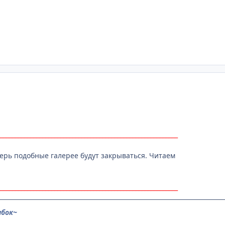
___________________________________________________________
перь подобные галерее будут закрываться. Читаем
___________________________________________________________
ибок~