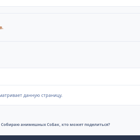
в.
матривает данную страницу.
Cобираю анимешных СоБак, кто может поделиться?