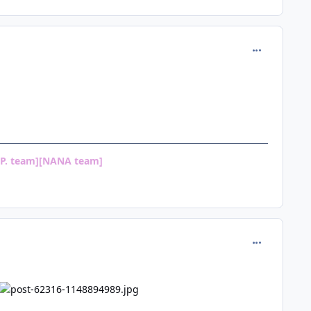
comment_114
.P. team][NANA team]
comment_114