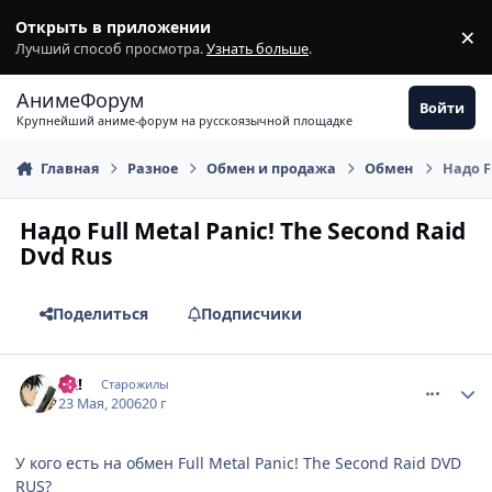
Перейти к содержимому
Открыть в приложении
×
З
Лучший способ просмотра.
Узнать больше
.
АнимеФорум
Войти
Крупнейший аниме-форум на русскоязычной площадке
Главная
Разное
Обмен и продажа
Обмен
Надо Fu
Надо Full Metal Panic! The Second Raid
Dvd Rus
Поделиться
Подписчики
comment_1126683
Статистика автора
Ax!
Старожилы
23 Мая, 2006
20 г
У кого есть на обмен Full Metal Panic! The Second Raid DVD
RUS?