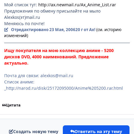
Мой список тут:
http://ax.newmail.ru/Ax_Anime_List.rar
Предложения по обмену присылайте на мыло
Alexkos(эт)mail.ru
Меняюсь по почте!
Отредактировано
23 Мая, 2006
20 г
от Ax!
(см. историю
изменений)
Ищу покупателя на мою коллекцию аниме - 5200
дисков DVD, 4000 наименований. Предложение
актуально.
Почта для связи: alexkos@mail.ru
Список аниме:
_http://narod.ru/disk/25172095000/Anime%205200.rar.html
Цитата
Создать новую тему
Ответить на эту тему