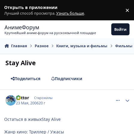
Перейти к содержимому
Открыть в приложении
×
З
Лучший способ просмотра.
Узнать больше
.
АнимеФорум
Войти
Крупнейший аниме-форум на русскоязычной площадке
Главная
Разное
Книги, музыка и фильмы
Фильмы
Stay Alive
Поделиться
Подписчики
comment_1125891
Статистика автора
gattor
Старожилы
23 Мая, 2006
20 г
Остаться в живыхStay Alive
Жанр кино: Триллер / Ужасы