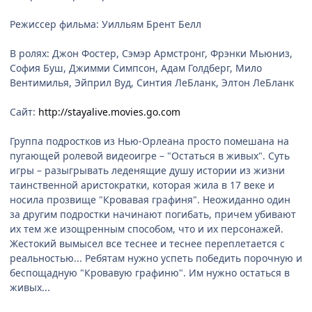
Режиссер фильма: Уилльям Брент Белл
В ролях: Джон Фостер, Сэмэр Армстронг, Фрэнки Мьюниз,
София Буш, Джимми Симпсон, Адам Голдберг, Мило
Вентимилья, Эйприл Вуд, Синтия ЛеБланк, Элтон ЛеБланк
Сайт:
http://stayalive.movies.go.com
Группа подростков из Нью-Орлеана просто помешана на
пугающей ролевой видеоигре – "Остаться в живых". Суть
игры – разыгрывать леденящие душу истории из жизни
таинственной аристократки, которая жила в 17 веке и
носила прозвище "Кровавая графиня". Неожиданно один
за другим подростки начинают погибать, причем убивают
их тем же изощренным способом, что и их персонажей.
Жестокий вымысел все теснее и теснее переплетается с
реальностью... Ребятам нужно успеть победить порочную и
беспощадную "Кровавую графиню". Им нужно остаться в
живых...