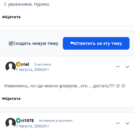
С уважением, Нурико.
Цитата
Создать новую тему
Ответить на эту тему
comment_1336354
Статистика автора
Moriel
Участники
5 Августа, 2006
20 г
Извиняюсь, но где можно флаеров...это.... достать??? :D :D
Цитата
comment_1340895
Статистика автора
nuri1978
Активные участники
7 Августа, 2006
20 г