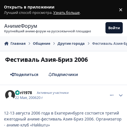
Перейти к содержимому
Открыть в приложении
×
З
Лучший способ просмотра.
Узнать больше
.
АнимеФорум
Войти
Крупнейший аниме-форум на русскоязычной площадке
Главная
Общение
Другие города
Фестиваль Азия-Б
Фестиваль Азия-Бриз 2006
Поделиться
Подписчики
comment_1122332
Статистика автора
nuri1978
Активные участники
22 Мая, 2006
20 г
12-13 августа 2006 года в Екатеринбурге состоится третий
ежегодный аниме-фестиваль Азия-Бриз 2006. Организатор
- аниме-клуб «Hakkuru»