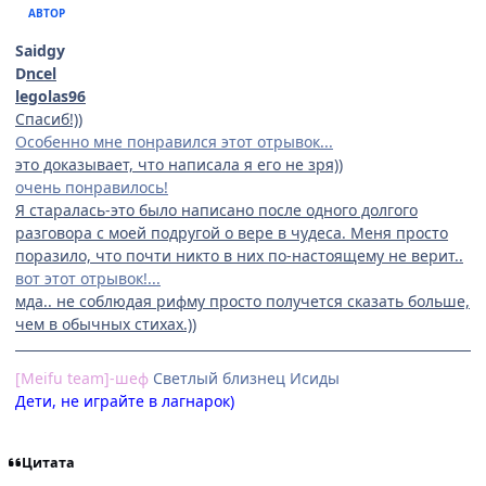
АВТОР
Saidgy
D
ncel
legolas96
Спасиб!))
Особенно мне понравился этот отрывок...
это доказывает, что написала я его не зря))
очень понравилось!
Я старалась-это было написано после одного долгого
разговора с моей подругой о вере в чудеса. Меня просто
поразило, что почти никто в них по-настоящему не верит..
вот этот отрывок!...
мда.. не соблюдая рифму просто получется сказать больше,
чем в обычных стихах.))
[Meifu team]-шеф
Cветлый близнец Исиды
Дети, не играйте в лагнарок)
Цитата