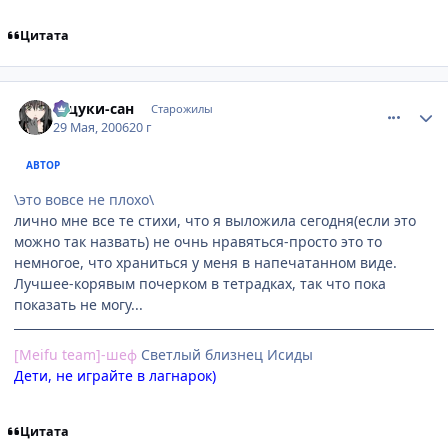
Цитата
comment_1146843
Статистика автора
Тацуки-сан
Старожилы
29 Мая, 2006
20 г
АВТОР
\это вовсе не плохо\
лично мне все те стихи, что я выложила сегодня(если это
можно так назвать) не очнь нравяться-просто это то
немногое, что храниться у меня в напечатанном виде.
Лучшее-корявым почерком в тетрадках, так что пока
показать не могу...
[Meifu team]-шеф
Cветлый близнец Исиды
Дети, не играйте в лагнарок)
Цитата