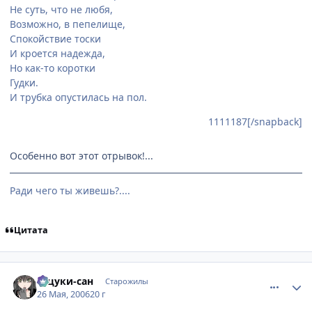
Не суть, что не любя,
Возможно, в пепелище,
Спокойствие тоски
И кроется надежда,
Но как-то коротки
Гудки.
И трубка опустилась на пол.
1111187[/snapback]
Особенно вот этот отрывок!...
Ради чего ты живешь?....
Цитата
comment_1135236
Статистика автора
Тацуки-сан
Старожилы
26 Мая, 2006
20 г