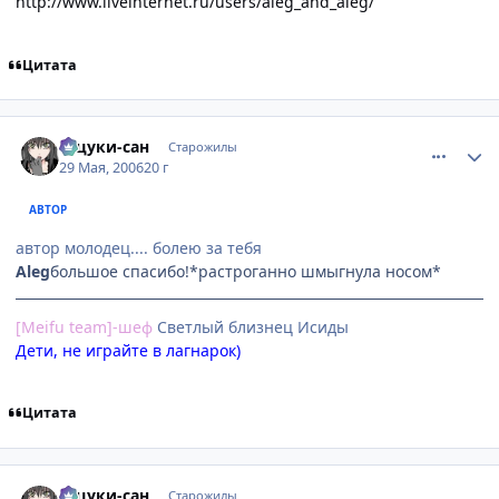
http://www.liveinternet.ru/users/aleg_and_aleg/
Цитата
comment_1145955
Статистика автора
Тацуки-сан
Старожилы
29 Мая, 2006
20 г
АВТОР
автор молодец.... болею за тебя
Aleg
большое спасибо!*растроганно шмыгнула носом*
[Meifu team]-шеф
Cветлый близнец Исиды
Дети, не играйте в лагнарок)
Цитата
comment_1146010
Статистика автора
Тацуки-сан
Старожилы