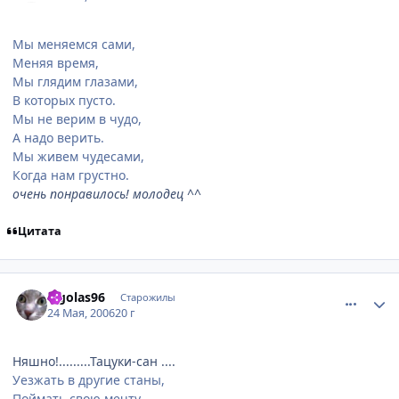
Мы меняемся сами,
Меняя время,
Мы глядим глазами,
В которых пусто.
Мы не верим в чудо,
А надо верить.
Мы живем чудесами,
Когда нам грустно.
очень понравилось! молодец ^^
Цитата
comment_1127442
Статистика автора
legolas96
Старожилы
24 Мая, 2006
20 г
Няшно!.........Тацуки-сан ....
Уезжать в другие станы,
Поймать свою мечту,