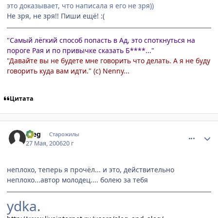
это доказывает, что написала я его не зря))
Не зря, не зря!! Пиши ещё! :(
"Самый лёгкий способ попасть в Ад, это споткнуться на
пороге Рая и по привычке сказать Б****..."
"Давайте вы не будете мне говорить что делать. А я не буду
говорить куда вам идти." (с) Nenny...
Цитата
comment_1139018
Статистика автора
Aleg
Старожилы
27 Мая, 2006
20 г
неплохо, теперь я прочёл... и это, действительно
неплохо...автор молодец.... болею за тебя
ydka.