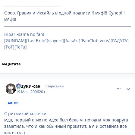
-------------------------------------
Оооо, Гравик и Иксайль в одной подписи!!! мяф!!! Супер!!!
мяф!!!
Hibari-sama no fan!
[GUNDAM][LastExile][slayers][АльArt][FanClub vons][РАДУГА]
[PoT][TeFu]
Цитата
comment_1111369
Статистика автора
Тацуки-сан
Старожилы
19 Мая, 2006
20 г
АВТОР
С ритмикой косячки
мда, первый стих по идее был белым, но одна моя подруга
заметила, что и как обычный прокатит, а я и оставила все
как есть :)