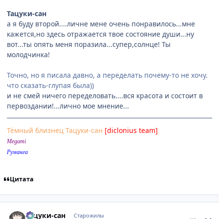
Тацуки-сан
а я буду второй....личне мене очень понравилось...мне
кажется,но здесь отражается твое состояние души...ну
вот...ты опять меня поразила...супер,солнце! Ты
молодчинка!
Точно, но я писала давно, а переделать почему-то не хочу.
что сказать-глупая была))
и не смей ничего переделовать....вся красота и состоит в
первоздании!...лично мое мнение...
Тёмный близнец Тацуки-сан
[diclonius team]
Megami
Руманга
Цитата
comment_1115233
Статистика автора
Тацуки-сан
Старожилы