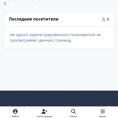
Последние посетители
0
Ни одного зарегистрированного пользователя не
просматривает данную страницу.
Светлый режим
Темный режим
Как в системе
v
k
Язык
Политика конфиденциальности
Войти
Регистрация
Поиск
Меню