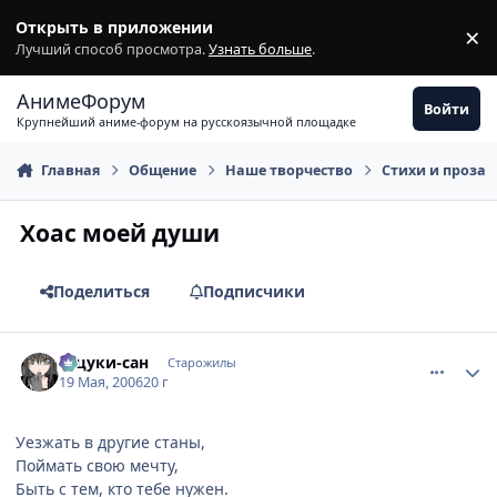
Перейти к содержимому
Открыть в приложении
×
З
Лучший способ просмотра.
Узнать больше
.
АнимеФорум
Войти
Крупнейший аниме-форум на русскоязычной площадке
Главная
Общение
Наше творчество
Стихи и проза
Хоас моей души
Поделиться
Подписчики
comment_1111187
Статистика автора
Тацуки-сан
Старожилы
19 Мая, 2006
20 г
Уезжать в другие станы,
Поймать свою мечту,
Быть с тем, кто тебе нужен.