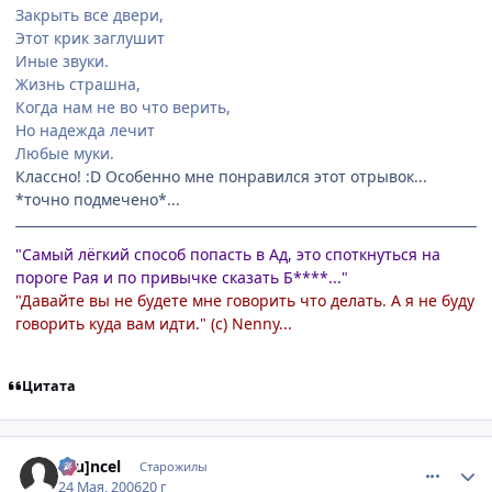
Закрыть все двери,
Этот крик заглушит
Иные звуки.
Жизнь страшна,
Когда нам не во что верить,
Но надежда лечит
Любые муки.
Классно! :D Особенно мне понравился этот отрывок...
*точно подмечено*...
"Самый лёгкий способ попасть в Ад, это споткнуться на
пороге Рая и по привычке сказать Б****..."
"Давайте вы не будете мне говорить что делать. А я не буду
говорить куда вам идти." (с) Nenny...
Цитата
comment_1126872
Статистика автора
D[u]ncel
Старожилы
24 Мая, 2006
20 г