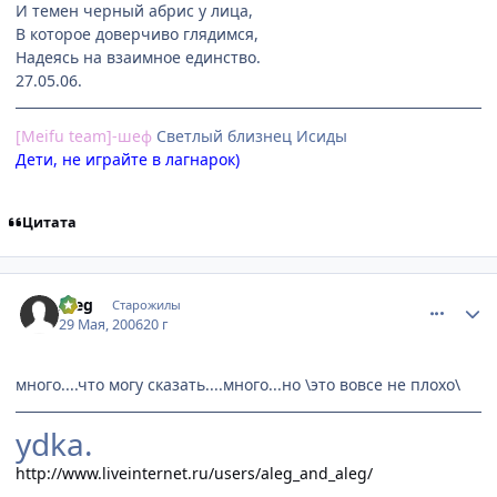
И темен черный абрис у лица,
В которое доверчиво глядимся,
Надеясь на взаимное единство.
27.05.06.
[Meifu team]-шеф
Cветлый близнец Исиды
Дети, не играйте в лагнарок)
Цитата
comment_1146783
Статистика автора
Aleg
Старожилы
29 Мая, 2006
20 г
много....что могу сказать....много...но \это вовсе не плохо\
ydka.
http://www.liveinternet.ru/users/aleg_and_aleg/