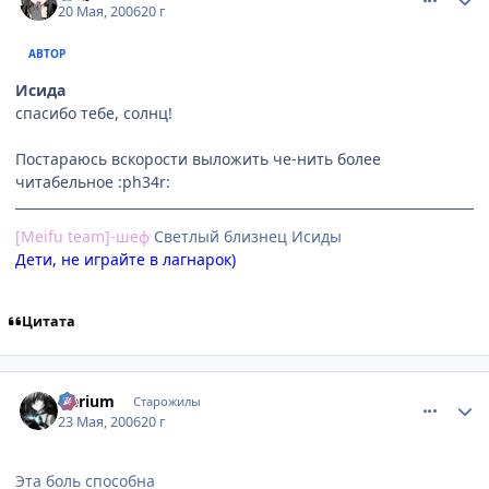
20 Мая, 2006
20 г
АВТОР
Исида
спасибо тебе, солнц!
Постараюсь вскорости выложить че-нить более
читабельное :ph34r:
[Meifu team]-шеф
Cветлый близнец Исиды
Дети, не играйте в лагнарок)
Цитата
comment_1126827
Статистика автора
Nerium
Старожилы
23 Мая, 2006
20 г
Эта боль способна