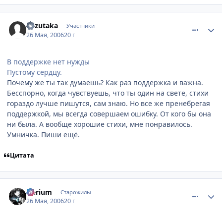
comment_1137894
Статистика автора
Kazutaka
Участники
26 Мая, 2006
20 г
В поддержке нет нужды
Пустому сердцу.
Почему же ты так думаешь? Как раз поддержка и важна.
Бесспорно, когда чувствуешь, что ты один на свете, стихи
гораздо лучше пишутся, сам знаю. Но все же пренебрегая
поддержкой, мы всегда совершаем ошибку. От кого бы она
ни была. А вообще хорошие стихи, мне понравилось.
Умничка. Пиши ещё.
Цитата
comment_1138387
Статистика автора
Nerium
Старожилы
26 Мая, 2006
20 г