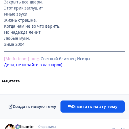
Закрыть все двери,
Этот крик заглушит
Иные звуки.
Жизнь страшна,
Когда нам не во что верить,
Но надежда лечит
Любые муки.
Зима 2004.
[Meifu team]-шеф
Cветлый близнец Исиды
Дети, не играйте в лагнарок)
Цитата
Создать новую тему
Ответить на эту тему
comment_1111291
Статистика автора
Milisante
Старожилы