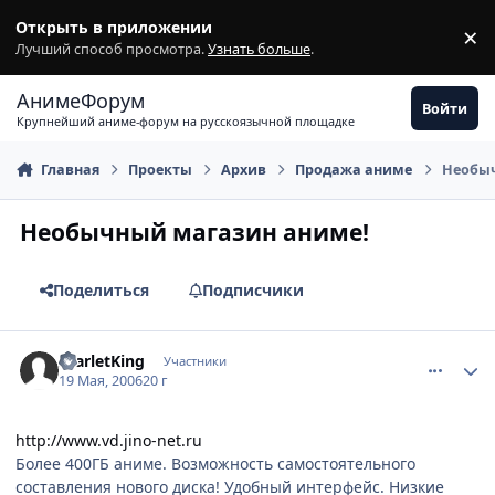
Перейти к содержимому
Открыть в приложении
×
З
Лучший способ просмотра.
Узнать больше
.
АнимеФорум
Войти
Крупнейший аниме-форум на русскоязычной площадке
Главная
Проекты
Архив
Продажа аниме
Необыч
Необычный магазин аниме!
Поделиться
Подписчики
comment_1110590
Статистика автора
ScarletKing
Участники
19 Мая, 2006
20 г
http://www.vd.jino-net.ru
Более 400ГБ аниме. Возможность самостоятельного
составления нового диска! Удобный интерфейс. Низкие