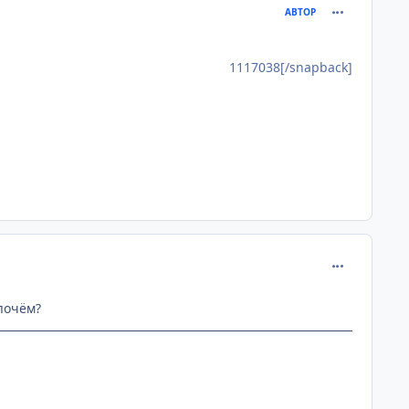
comment_112
АВТОР
1117038[/snapback]
comment_112
 почём?