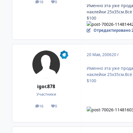
16
0
посты
Репутация
Именно эта уже продан
наклейки 25х35см.Всё 
$100
Отредактировано
20 Мая, 2006
20 г
Именно эта уже продан
наклейки 25х35см.Всё 
$100
igor.878
Участники
16
0
посты
Репутация