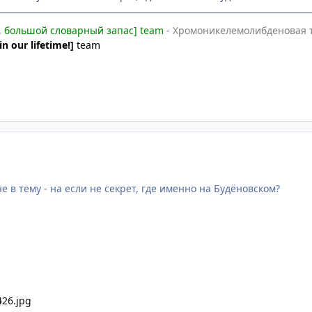
, большой словарный запас] team
-
Хромоникелемолибденовая т
in our lifetime!]
team
 в тему - на если не секрет, где именно на Будёновском?