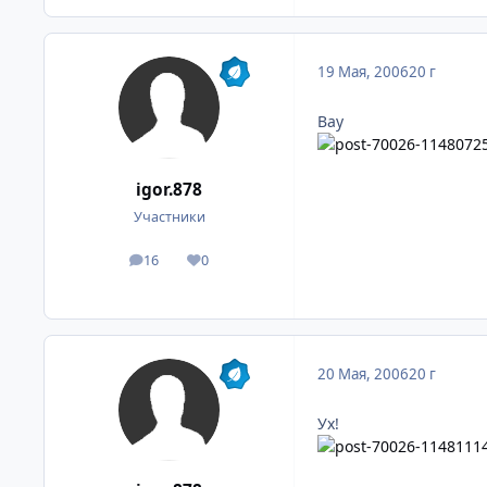
19 Мая, 2006
20 г
Вау
igor.878
Участники
16
0
посты
Репутация
20 Мая, 2006
20 г
Ух!