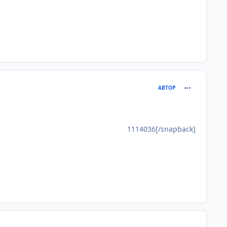
comment_111
АВТОР
1114036[/snapback]
comment_111