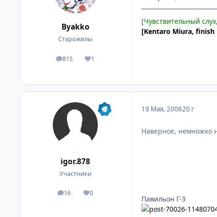
[Чувствительный слух
Byakko
[Kentaro Miura, finish 
Старожилы
815
1
посты
Репутация
19 Мая, 2006
20 г
Наверное, немножко не
igor.878
Участники
16
0
посты
Репутация
Павильон Г-3