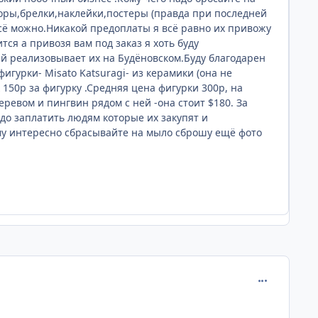
оры,брелки,наклейки,постеры (правда при последней
всё можно.Никакой предоплаты я всё равно их привожу
тся а привозя вам под заказ я хоть буду
ый реализовывает их на Будёновском.Буду благодарен
игурки- Misato Katsuragi- из керамики (она не
 150р за фигурку .Средняя цена фигурки 300р, на
ревом и пингвин рядом с ней -она стоит $180. За
адо заплатить людям которые их закупят и
ому интересно сбрасывайте на мыло сброшу ещё фото
comment_110