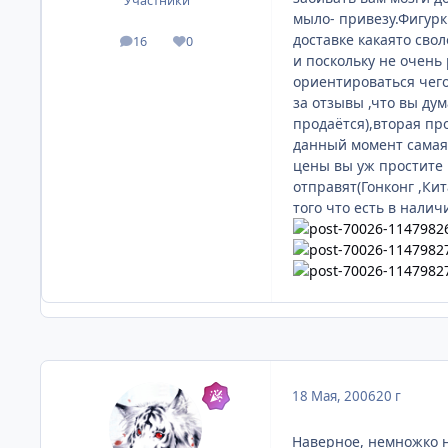
Участники
мыло- привезу.Фигур
доставке какаято сво
16
0
посты
Репутация
и поскольку не очень 
ориентироваться чего
за отзывы ,что вы дум
продаётся),вторая про
данный момент самая 
цены вы уж простите 
отправят(Гонконг ,Ки
того что есть в налич
18 Мая, 2006
20 г
Наверное, немножко не