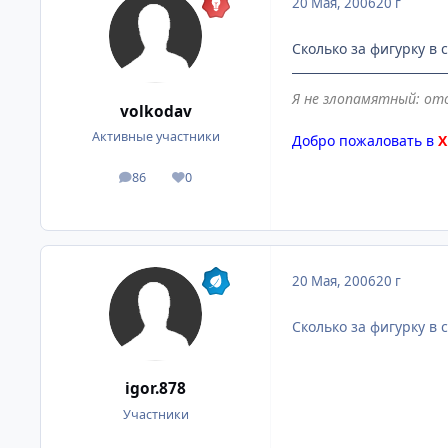
20 Мая, 2006
20 г
Сколько за фигурку в
Я не злопамятный: от
volkodav
Активные участники
Добро пожаловать в
Х
86
0
посты
Репутация
20 Мая, 2006
20 г
Сколько за фигурку в
igor.878
Участники