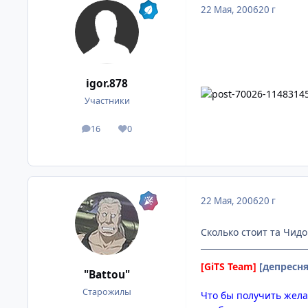
22 Мая, 2006
20 г
igor.878
Участники
16
0
посты
Репутация
22 Мая, 2006
20 г
Сколько стоит та Чидо
[GiTS Team]
[депресня
"Battou"
Старожилы
Что бы получить жела