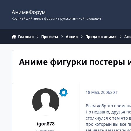
Перейти к содержимому
АнимеФорум
Крупнейший аниме-форум на русскоязычной площадке
Главная
Проекты
Архив
Продажа аниме
Ани
Аниме фигурки постеры и
18 Мая, 2006
20 г
Всем доброго времени
Но недавно, друзья п
столкнулся с тем что 
igor.878
про который вы все п
забивать вам мозги д