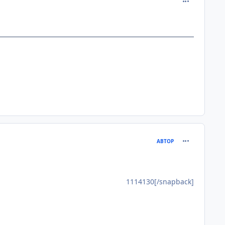
comment_111
АВТОР
1114130[/snapback]