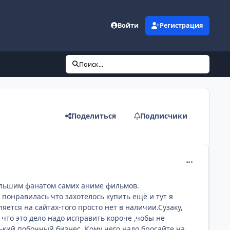
Войти
Регистрация
Поиск...
Поделиться
Подписчики
comment_110
большим фанатом самих аниме фильмов.
 понравилась что захотелось купить ещё и тут я
ляется на сайтах-того просто нет в наличии.Сузаку,
 что это дело надо исправить короче ,чобы не
нький побочный бизнес .Кому чего надо бросайте на