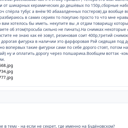
ки от шикарных керамических до дешёвых по 150р,сборные наб
лоч спёрла тубус а внём 90 абааалденных постеров) да вообще 
разбираюсь в самих сериях то покупаю просто то что мне нрави
 вам хотелось бы иметь. некупите вы ,я отдам товарищу котор
аете об этом(просьба сильно не пинать).На снимках некоторые ф
стите не знаю как её зовут, резиновая соит 400р,третий снимок
дорогая фигурка в наличии это фарфоровая Рэй сидящая под де
но вопервых такие фигурки сами по себе дорого стоят, потом н
тай) ну и оплатить дорогу через полшарика.Вообщем воттак -к
ии.
 в тему - на если не секрет, где именно на Будёновском?