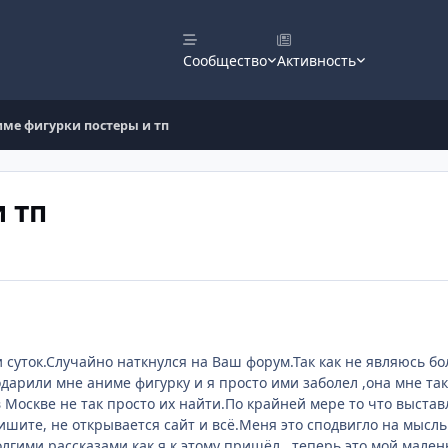
Сообщество
Активность
ме фигурки постеры и тп
 тп
 суток.Случайно наткнулся на Ваш форум.Так как не являюсь 
одарили мне аниме фигурку и я просто ими заболел ,она мне так
в Москве не так просто их найти.По крайней мере то что выстав
ишите, не открывается сайт и всё.Меня это сподвигло на мысль
олгими рассказами как я к этому пришёл , теперь это мой мале