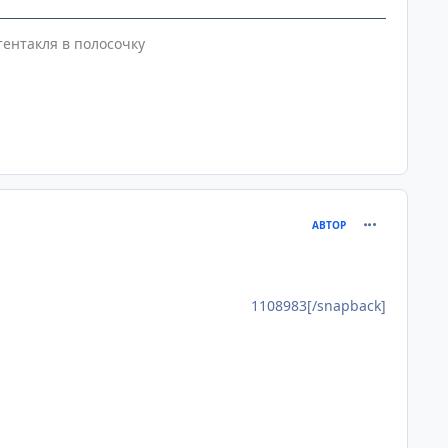
ентакля в полосочку
comment_111
АВТОР
1108983[/snapback]