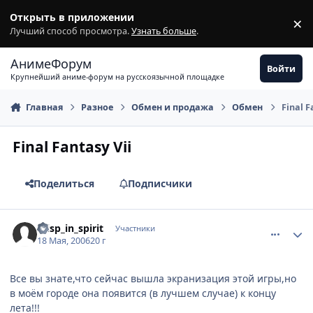
Перейти к содержимому
Открыть в приложении
×
З
Лучший способ просмотра.
Узнать больше
.
АнимеФорум
Войти
Крупнейший аниме-форум на русскоязычной площадке
Главная
Разное
Обмен и продажа
Обмен
Final F
Final Fantasy Vii
Поделиться
Подписчики
comment_1107105
Статистика автора
Wisp_in_spirit
Участники
18 Мая, 2006
20 г
Все вы знате,что сейчас вышла экранизация этой игры,но
в моём городе она появится (в лучшем случае) к концу
лета!!!