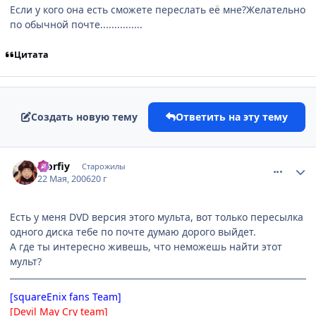
Если у кого она есть сможете переслать её мне?Желательно
по обычной почте...............
Цитата
Создать новую тему
Ответить на эту тему
comment_1123818
Статистика автора
Morfiy
Старожилы
22 Мая, 2006
20 г
Есть у меня DVD версия этого мульта, вот только пересылка
одного диска тебе по почте думаю дорого выйдет.
А где ты интересно живешь, что неможешь найти этот
мульт?
[squareEnix fans Team]
[Devil May Cry team]