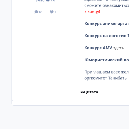
Участники
сможете ознакомиться
к концу!
18
0
посты
Репутация
Конкурс аниме-арта
Конкурс на логотип 
Конкурс AMV
здесь.
Юмористический кон
Приглашаем всех жел
оргкомитет Танибаты
Цитата