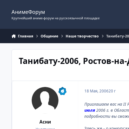
Перейти к содержимому
АнимеФорум
Крупнейший аниме-форум на русскоязычной площадке
Главная
Общение
Наше творчество
Танибату-20
Танибату-2006, Ростов-на-
18 Мая, 2006
20 г
Приглашаем вас на II
июля
2006 г. в Облас
подробности вы смож
Асни
Здесь же - о конкурс