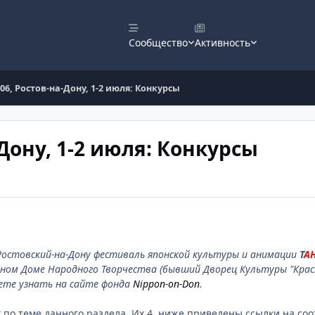
Сообщество
Активность
06, Ростов-на-Дону, 1-2 июля: Конкурсы
Дону, 1-2 июля: Конкурсы
 Ростовский-на-Дону фестиваль японской культуры и анимации
Т
А
тном Доме Народного Творчества (бывший Дворец Культуры "Красны
ете узнать на сайте фонда
Nippon-on-Don
.
ах по теме данного раздела. Их 4, ниже приведены ссылки на с