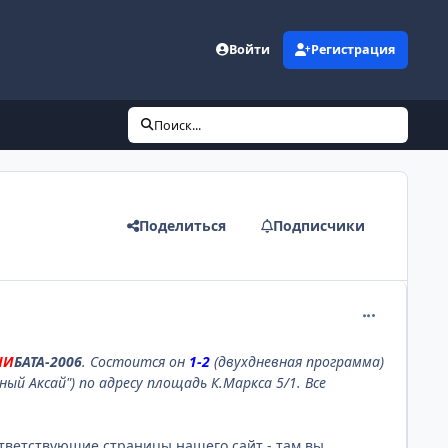
Войти
Регистрация
Поиск...
Поделиться
Подписчики
comment_110
НИ
БАТА-2006
. Состоится он
1-2
(двухдневная программа)
й Аксай") по адресу площадь К.Маркса 5/1. Все
оответствующие страницы нашего сайт - там вы