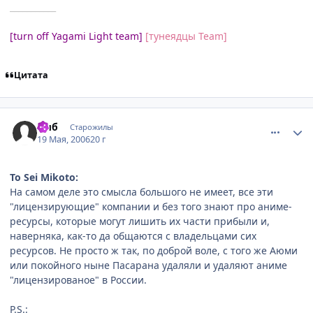
___________
[turn off Yagami Light team]
[тунеядцы Team]
Цитата
comment_1109305
Статистика автора
Рыб
Старожилы
19 Мая, 2006
20 г
To Sei Mikoto:
На самом деле это смысла большого не имеет, все эти
"лицензирующие" компании и без того знают про аниме-
ресурсы, которые могут лишить их части прибыли и,
наверняка, как-то да общаются с владельцами сих
ресурсов. Не просто ж так, по доброй воле, с того же Аюми
или покойного ныне Пасарана удаляли и удаляют аниме
"лицензированое" в России.
P.S.: