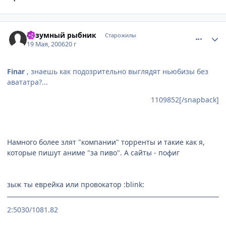
comment_1111780
Статистика автора
Безумный рыбник
Старожилы
19 Мая, 2006
20 г
Finar
, знаешь как подозрительно выглядят ньюбизы без
авататра?...
1109852[/snapback]
Намного более злят "компании" торренты и такие как я,
которые пишут аниме "за пиво". А сайты - пофиг
зыж ты еврейка или провокатор :blink:
2:5030/1081.82