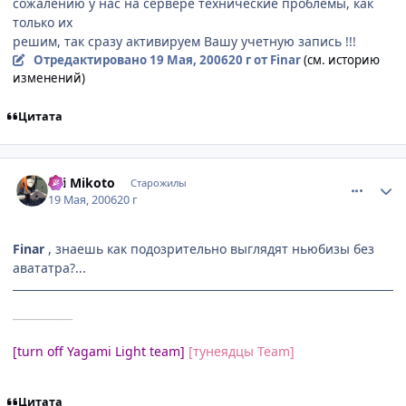
сожалению у нас на сервере технические проблемы, как
только их
решим, так сразу активируем Вашу учетную запись !!!
Отредактировано
19 Мая, 2006
20 г
от Finar
(см. историю
изменений)
Цитата
comment_1109852
Статистика автора
Sei Mikoto
Старожилы
19 Мая, 2006
20 г
Finar
, знаешь как подозрительно выглядят ньюбизы без
авататра?...
___________
[turn off Yagami Light team]
[тунеядцы Team]
Цитата