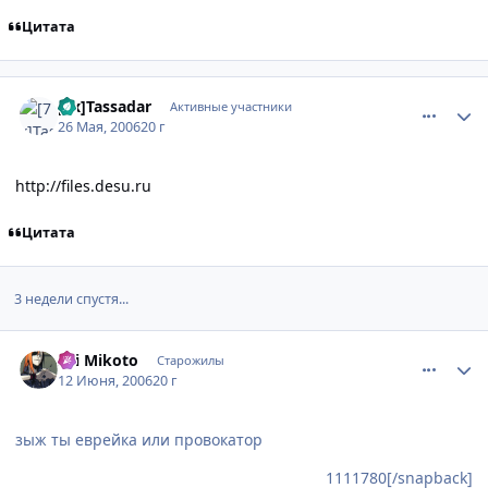
Цитата
comment_1134123
Статистика автора
[7x]Tassadar
Активные участники
26 Мая, 2006
20 г
http://files.desu.ru
Цитата
3 недели спустя...
comment_1188767
Статистика автора
Sei Mikoto
Старожилы
12 Июня, 2006
20 г
зыж ты еврейка или провокатор
1111780[/snapback]