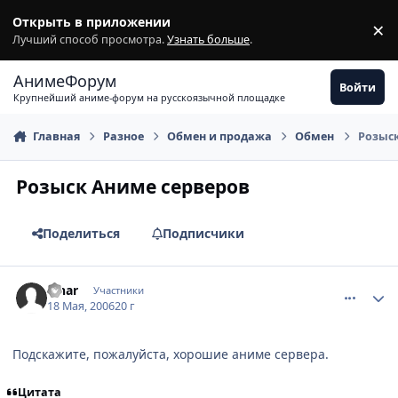
Перейти к содержимому
Открыть в приложении
×
З
Лучший способ просмотра.
Узнать больше
.
АнимеФорум
Войти
Крупнейший аниме-форум на русскоязычной площадке
Главная
Разное
Обмен и продажа
Обмен
Розыск
Розыск Аниме серверов
Поделиться
Подписчики
comment_1106324
Статистика автора
Finar
Участники
18 Мая, 2006
20 г
Подскажите, пожалуйста, хорошие аниме сервера.
Цитата