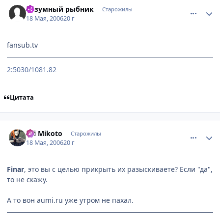
comment_1108917
Статистика автора
Безумный рыбник
Старожилы
18 Мая, 2006
20 г
fansub.tv
2:5030/1081.82
Цитата
comment_1108924
Статистика автора
Sei Mikoto
Старожилы
18 Мая, 2006
20 г
Finar
, это вы с целью прикрыть их разыскиваете? Если "да",
то не скажу.
А то вон aumi.ru уже утром не пахал.