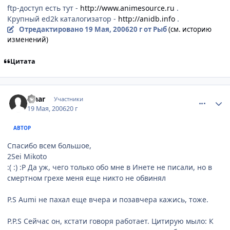
ftp-доступ есть тут -
http://www.animesource.ru
.
Крупный ed2k каталогизатор -
http://anidb.info
.
Отредактировано
19 Мая, 2006
20 г
от Рыб
(см. историю
изменений)
Цитата
comment_1109445
Статистика автора
Finar
Участники
19 Мая, 2006
20 г
АВТОР
Спасибо всем большое,
2Sei Mikoto
:( :) :P Да уж, чего только обо мне в Инете не писали, но в
смертном грехе меня еще никто не обвинял
P.S Aumi не пахал еще вчера и позавчера кажись, тоже.
P.P.S Сейчас он, кстати говоря работает. Цитирую мыло: К