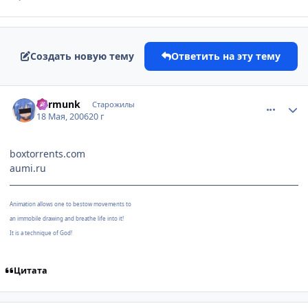
Создать новую тему
Ответить на эту тему
comment_1108832
Статистика автора
Barmunk
Старожилы
18 Мая, 2006
20 г
boxtorrents.com
aumi.ru
Animation allows one to bestow movements to
an immobile drawing and breathe life into it!
It is a technique of God!
Цитата