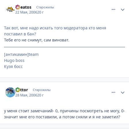
comment_1123490
Статистика автора
Cheatos
Старожилы
22 Мая, 2006
20 г
Так вот, мне надо искать того модератора кто меня
поставил в бан?
Тебе его не снимут, сам виноват.
[антикамин]team
Hugo boss
Кузя босс
comment_1144544
Статистика автора
gattor
Старожилы
28 Мая, 2006
20 г
у меня стоит замечаний- 0, причины посмотреть не могу, 0-
значит мне его поставили, а потом сняли и я не заметил?