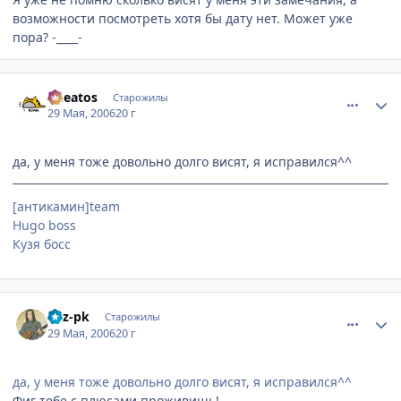
возможности посмотреть хотя бы дату нет. Может уже
пора? -____-
comment_1147366
Статистика автора
Cheatos
Старожилы
29 Мая, 2006
20 г
да, у меня тоже довольно долго висят, я исправился^^
[антикамин]team
Hugo boss
Кузя босс
comment_1148400
Статистика автора
Rez-pk
Старожилы
29 Мая, 2006
20 г
да, у меня тоже довольно долго висят, я исправился^^
Фиг тебе с плюсами проживишь!