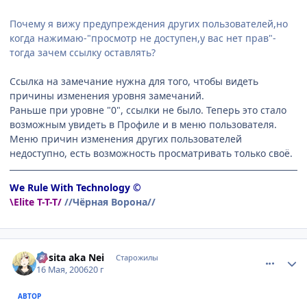
Почему я вижу предупреждения других пользователей,но
когда нажимаю-"просмотр не доступен,у вас нет прав"-
тогда зачем ссылку оставлять?
Ссылка на замечание нужна для того, чтобы видеть
причины изменения уровня замечаний.
Раньше при уровне "0", ссылки не было. Теперь это стало
возможным увидеть в Профиле и в меню пользователя.
Меню причин изменения других пользователей
недоступно, есть возможность просматривать только своё.
We Rule With Technology ©
\Elite T-T-T/
//Чёрная Ворона//
comment_1099554
Статистика автора
Rosita aka Nei
Старожилы
16 Мая, 2006
20 г
АВТОР