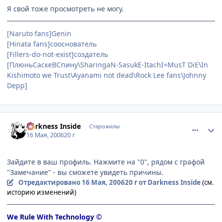
Я свой тоже просмотреть не могу.
[Naruto fans]Genin
[Hinata fans]сооснователь
[Fillers-do-not-exist]создатель
[ПлюньСаскеВСпину\SharingaN-SasukE-ItachI=MusT DiE\In
Kishimoto we Trust\Ayanami not dead\Rock Lee fans\Johnny
Depp]
comment_1099570
Статистика автора
Darkness Inside
Старожилы
16 Мая, 2006
20 г
Зайдите в ваш профиль. Нажмите на "0", рядом с графой
"Замечание" - вы сможете увидеть причины.
Отредактировано
16 Мая, 2006
20 г
от Darkness Inside
(см.
историю изменений)
We Rule With Technology ©