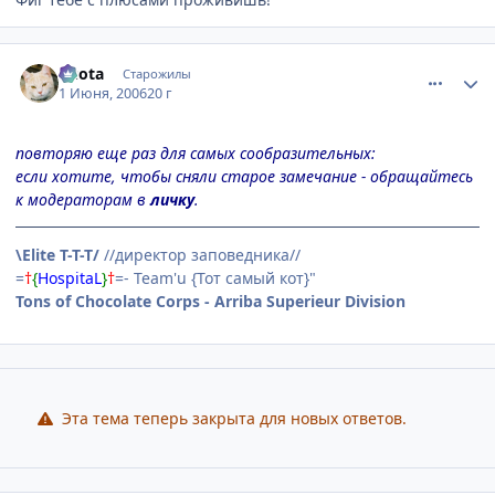
comment_1150390
Статистика автора
Kuota
Старожилы
1 Июня, 2006
20 г
повторяю еще раз для самых сообразительных:
если хотите, чтобы сняли старое замечание - обращайтесь
к модераторам в
личку
.
\Elite T-T-T/
//директор заповедника//
=
†
{
HospitaL
}
†
=- Team'u {Тот самый кот}"
Tons of Chocolate Corps - Arriba Superieur Division
Эта тема теперь закрыта для новых ответов.