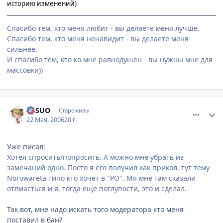
историю изменений)
Спасибо тем, кто меня любит - вы делаете меня лучше.
Спасибо тем, кто меня ненавидит - вы делаете меня
сильнее.
И спасибо тем, кто ко мне равнодушен - вы нужны мне для
массовки))
comment_1123256
Статистика автора
YASUO
Старожилы
22 Мая, 2006
20 г
Уже писал:
Хотел спросить/попросить. А можно мне убрать из
замечаний одно. Посто я его получил как прикол, тут тему
Norowareta типо кто хочет в "РО". Мя мне там сказали
отпиасться и я, тогда еще поглупости, это и сделал.
Так вот, мне надо искать того модератора кто меня
поставил в бан?