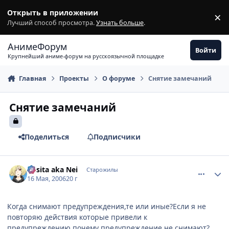
Перейти к содержимому
Открыть в приложении
×
З
Лучший способ просмотра.
Узнать больше
.
АнимеФорум
Войти
Крупнейший аниме-форум на русскоязычной площадке
Главная
Проекты
О форуме
Снятие замечаний
Снятие замечаний
Поделиться
Подписчики
comment_1099201
Статистика автора
Rosita aka Nei
Старожилы
16 Мая, 2006
20 г
Когда снимают предупреждения,те или иные?Если я не
повторяю действия которые привели к
предупреждению,почему предупреждение не снимают?