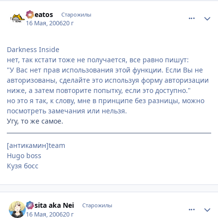
comment_1100415
Статистика автора
Cheatos
Старожилы
16 Мая, 2006
20 г
Darkness Inside
нет, так кстати тоже не получается, все равно пишут:
"У Вас нет прав использования этой функции. Если Вы не
авторизованы, сделайте это используя форму авторизации
ниже, а затем повторите попытку, если это доступно."
но это я так, к слову, мне в принципе без разницы, можно
посмотреть замечания или нельзя.
Угу, то же самое.
[антикамин]team
Hugo boss
Кузя босс
comment_1100742
Статистика автора
Rosita aka Nei
Старожилы
16 Мая, 2006
20 г