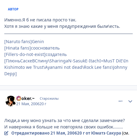
АВТОР
Именно.Я б не писала просто так.
Хотя я знаю какие у меня предупреждения были\есть.
[Naruto fans]Genin
[Hinata fans]сооснователь
[Fillers-do-not-exist]создатель
[ПлюньСаскеВСпину\SharingaN-SasukE-ItachI=MusT DiE\In
Kishimoto we Trust\Ayanami not dead\Rock Lee fans\Johnny
Depp]
comment_1118198
Статистика автора
~.Joker.~
Старожилы
21 Мая, 2006
20 г
Люди,а мну моно узнать за что мне сделали замечание?
И наверняка я больше не повторяла своих ошибок........
Отредактировано
21 Мая, 2006
20 г
от Юматэ Сакура
(см.