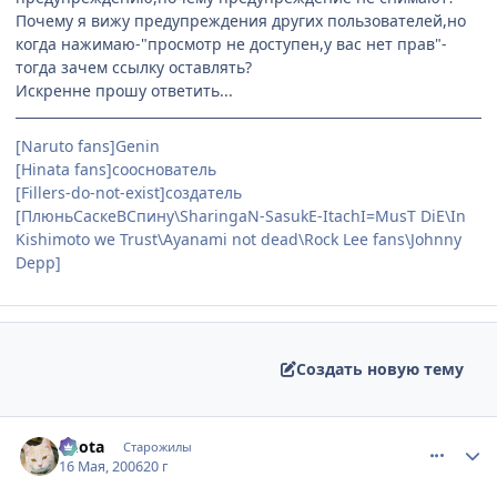
Почему я вижу предупреждения других пользователей,но
когда нажимаю-"просмотр не доступен,у вас нет прав"-
тогда зачем ссылку оставлять?
Искренне прошу ответить...
[Naruto fans]Genin
[Hinata fans]сооснователь
[Fillers-do-not-exist]создатель
[ПлюньСаскеВСпину\SharingaN-SasukE-ItachI=MusT DiE\In
Kishimoto we Trust\Ayanami not dead\Rock Lee fans\Johnny
Depp]
Создать новую тему
comment_1099258
Статистика автора
Kuota
Старожилы
16 Мая, 2006
20 г