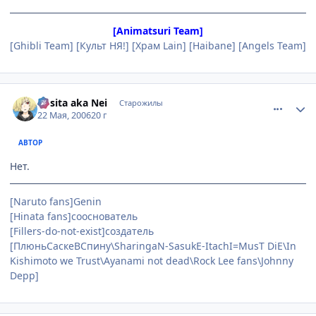
[Animatsuri Team]
[Ghibli Team] [Культ НЯ!] [Храм Lain] [Haibane] [Angels Team]
comment_1123383
Статистика автора
Rosita aka Nei
Старожилы
22 Мая, 2006
20 г
АВТОР
Нет.
[Naruto fans]Genin
[Hinata fans]сооснователь
[Fillers-do-not-exist]создатель
[ПлюньСаскеВСпину\SharingaN-SasukE-ItachI=MusT DiE\In
Kishimoto we Trust\Ayanami not dead\Rock Lee fans\Johnny
Depp]