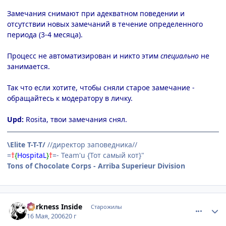
Замечания снимают при адекватном поведении и
отсутствии новых замечаний в течение определенного
периода (3-4 месяца).
Процесс не автоматизирован и никто этим
специально
не
занимается.
Так что если хотите, чтобы сняли старое замечание -
обращайтесь к модератору в личку.
Upd:
Rosita, твои замечания снял.
\Elite T-T-T/
//директор заповедника//
=
†
{
HospitaL
}
†
=- Team'u {Тот самый кот}"
Tons of Chocolate Corps - Arriba Superieur Division
comment_1099414
Статистика автора
Darkness Inside
Старожилы
16 Мая, 2006
20 г