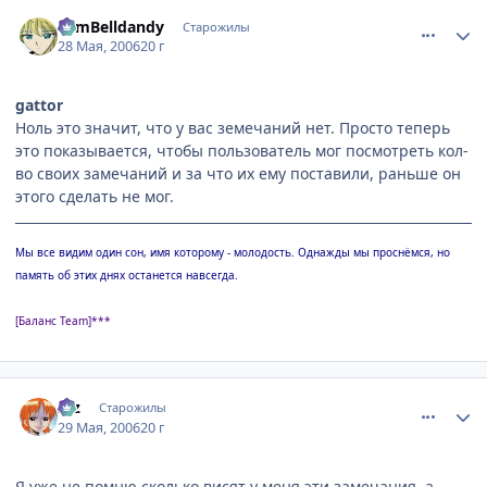
comment_1144794
Статистика автора
TomBelldandy
Старожилы
28 Мая, 2006
20 г
gattor
Ноль это значит, что у вас земечаний нет. Просто теперь
это показывается, чтобы пользователь мог посмотреть кол-
во своих замечаний и за что их ему поставили, раньше он
этого сделать не мог.
Мы все видим один сон, имя которому - молодость. Однажды мы проснёмся, но
память об этих днях останется навсегда.
[Баланс Team]***
comment_1145375
Статистика автора
Alz
Старожилы
29 Мая, 2006
20 г
Я уже не помню сколько висят у меня эти замечания, а