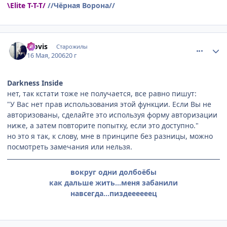
\Elite T-T-T/
//Чёрная Ворона//
comment_1100241
Статистика автора
klovis
Старожилы
16 Мая, 2006
20 г
Darkness Inside
нет, так кстати тоже не получается, все равно пишут:
"У Вас нет прав использования этой функции. Если Вы не
авторизованы, сделайте это используя форму авторизации
ниже, а затем повторите попытку, если это доступно."
но это я так, к слову, мне в принципе без разницы, можно
посмотреть замечания или нельзя.
вокруг одни долбоёбы
как дальше жить...меня забанили
навсегда...пиздеееееец