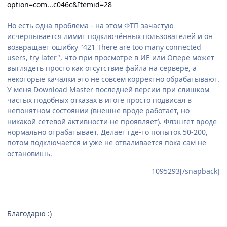
option=com...c046c&Itemid=28
Но есть одна проблема - на этом ФТП зачастую
исчерпывается лимит подключённых пользователей и он
возвращает ошибку "421 There are too many connected
users, try later", что при просмотре в ИЕ или Опере может
выглядеть просто как отсутствие файла на сервере, а
некоторые качалки это не совсем корректно обрабатывают.
У меня Download Master последней версии при слишком
частых подобных отказах в итоге просто подвисал в
непонятном состоянии (внешне вроде работает, но
никакой сетевой активности не проявляет). Флэшгет вроде
нормально отрабатывает. Делает где-то попыток 50-200,
потом подключается и уже не отваливается пока сам не
остановишь.
1095293[/snapback]
Благодарю :)