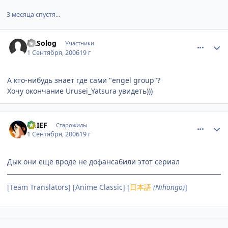
3 месяца спустя...
comment_1399960
Статистика автора
ARSolog
Участники
1 Сентября, 2006
19 г
А кто-нибудь знает где сами "engel group"?
Хочу окончание Urusei_Yatsura увидеть)))
comment_1400165
Статистика автора
THIEF
Старожилы
1 Сентября, 2006
19 г
Дык они ещё вроде не дофансабили этот сериал
[Team Translators] [Anime Classic] [
日本語
(Nihongo)
]