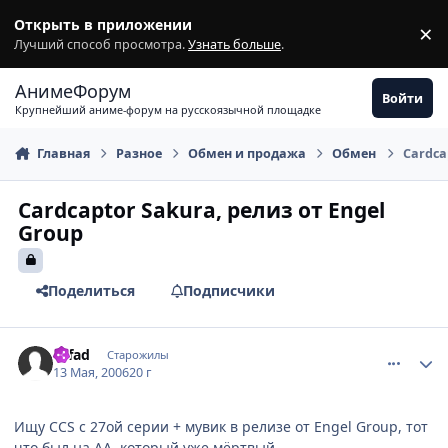
Перейти к содержимому
Открыть в приложении
×
З
Лучший способ просмотра.
Узнать больше
.
АнимеФорум
Войти
Крупнейший аниме-форум на русскоязычной площадке
Главная
Разное
Обмен и продажа
Обмен
Cardca
Cardcaptor Sakura, релиз от Engel
Group
Поделиться
Подписчики
comment_1092741
Статистика автора
tofad
Старожилы
13 Мая, 2006
20 г
Ищу CCS с 27ой серии + мувик в релизе от Engel Group, тот
что был на АА, который уже мёртвый.