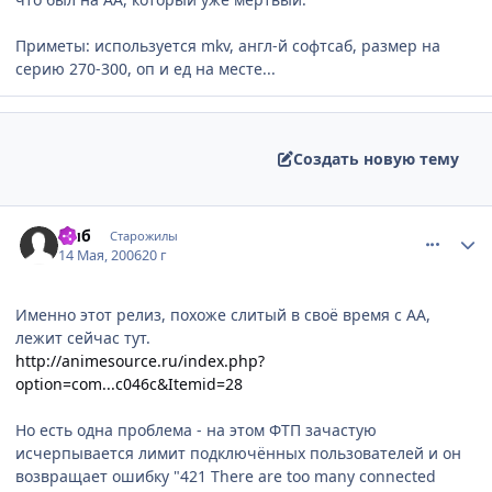
Приметы: используется mkv, англ-й софтсаб, размер на
серию 270-300, оп и ед на месте...
Создать новую тему
comment_1095293
Статистика автора
Рыб
Старожилы
14 Мая, 2006
20 г
Именно этот релиз, похоже слитый в своё время с АА,
лежит сейчас тут.
http://animesource.ru/index.php?
option=com...c046c&Itemid=28
Но есть одна проблема - на этом ФТП зачастую
исчерпывается лимит подключённых пользователей и он
возвращает ошибку "421 There are too many connected