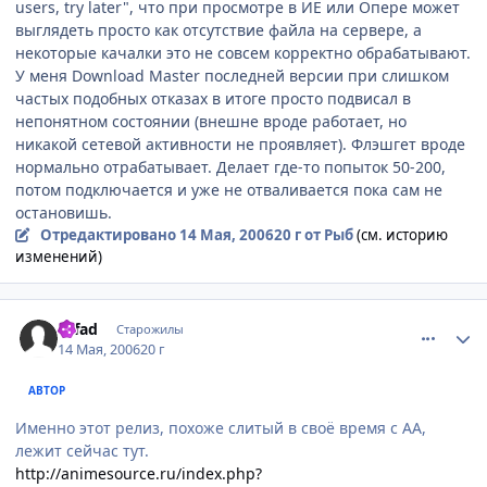
users, try later", что при просмотре в ИЕ или Опере может
выглядеть просто как отсутствие файла на сервере, а
некоторые качалки это не совсем корректно обрабатывают.
У меня Download Master последней версии при слишком
частых подобных отказах в итоге просто подвисал в
непонятном состоянии (внешне вроде работает, но
никакой сетевой активности не проявляет). Флэшгет вроде
нормально отрабатывает. Делает где-то попыток 50-200,
потом подключается и уже не отваливается пока сам не
остановишь.
Отредактировано
14 Мая, 2006
20 г
от Рыб
(см. историю
изменений)
comment_1095594
Статистика автора
tofad
Старожилы
14 Мая, 2006
20 г
АВТОР
Именно этот релиз, похоже слитый в своё время с АА,
лежит сейчас тут.
http://animesource.ru/index.php?