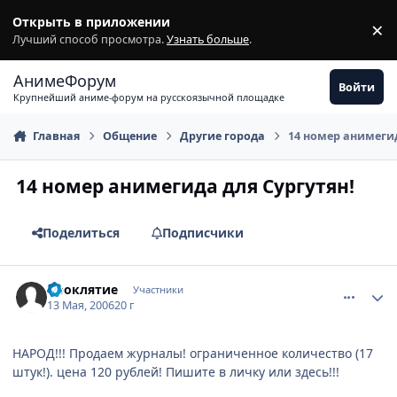
Перейти к содержимому
Открыть в приложении
×
З
Лучший способ просмотра.
Узнать больше
.
АнимеФорум
Войти
Крупнейший аниме-форум на русскоязычной площадке
Главная
Общение
Другие города
14 номер анимегид
14 номер анимегида для Сургутян!
Поделиться
Подписчики
comment_1092612
Статистика автора
Проклятие
Участники
13 Мая, 2006
20 г
НАРОД!!! Продаем журналы! ограниченное количество (17
штук!). цена 120 рублей! Пишите в личку или здесь!!!