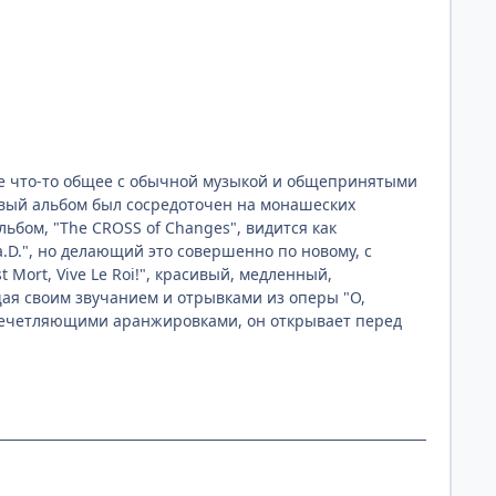
е что-то общее с обычной музыкой и общепринятыми
ервый альбом был сосредоточен на монашеских
ьбом, "The CROSS of Changes", видится как
.", но делающий это совершенно по новому, с
Mort, Vive Le Roi!", красивый, медленный,
щая своим звучанием и отрывками из оперы "O,
впечетляющими аранжировками, он открывает перед