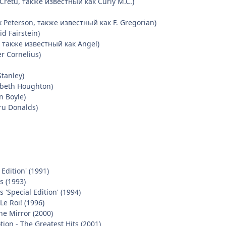
Cretu, также известный как Curly M.C.)
 Peterson, также известный как F. Gregorian)
d Fairstein)
 также известный как Angel)
r Cornelius)
tanley)
abeth Houghton)
n Boyle)
u Donalds)
Edition' (1991)
s (1993)
 'Special Edition' (1994)
 Le Roi! (1996)
he Mirror (2000)
tion - The Greatest Hits (2001)