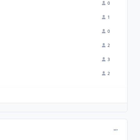
0
1
0
2
3
2
comment_109