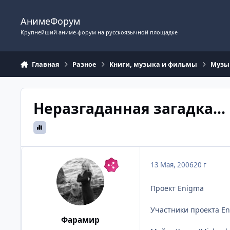
Перейти к содержимому
АнимеФорум
Крупнейший аниме-форум на русскоязычной площадке
Главная
Разное
Книги, музыка и фильмы
Музы
Неразгаданная загадка... 
13 Мая, 2006
20 г
Проект Enigma
Участники проекта En
Фарамир