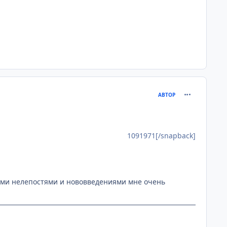
comment_109
АВТОР
1091971[/snapback]
воими нелепостями и нововведениями мне очень