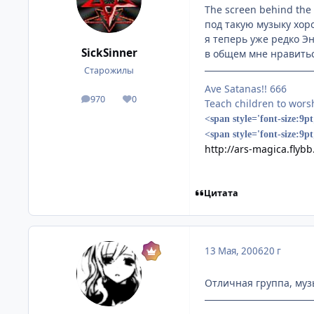
The screen behind the
под такую музыку хор
я теперь уже редко Э
SickSinner
в общем мне нравить
Старожилы
Ave Satanas!! 666
970
0
посты
Репутация
Teach children to wors
<span style='font-size:9p
<span style='font-size:9p
http://ars-magica.flybb
Цитата
13 Мая, 2006
20 г
Отличная группа, муз