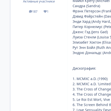
Майкл Крету (Michael 
Активные участники
Сандра (Sandra)
Фрэнк Петерсон (Frank
187
1
посты
Репутация
Дэвид Фэйрстейн (Davi
Энди Хард (Andy Hard,
Питер Корнелиус (Pete
Дженс Гэд (Jens Gad)
Луиза Стенли (Louisa S
Элизабет Хоктон (Elis
Рут Энн Бойл (Ruth An
Эндрю Дональдс (Andr
Дискография:
1. MCMXC a.D. (1990)
2. MCMXC a.D. 'Limited 
3. The Cross of Change
4. The Cross of Changes
5. Le Roi Est Mort, Vive
6. The Screen Behind t
7. Love Sensuality Devo