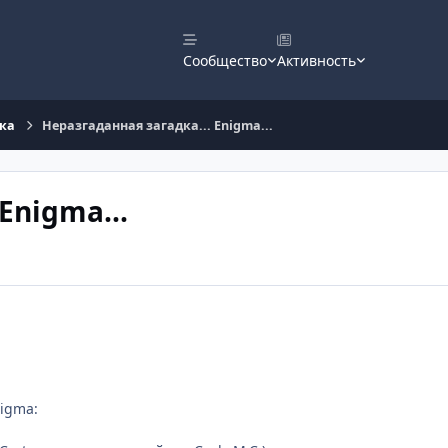
Сообщество
Активность
ка
Неразгаданная загадка... Enigma...
Enigma...
igma: