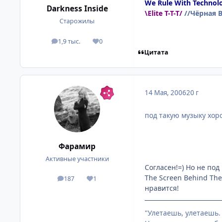
We Rule With Technol
Darkness Inside
\Elite T-T-T/
//Чёрная 
Старожилы
1,9 тыс.
0
посты
Репутация
Цитата
14 Мая, 2006
20 г
под такую музыку хор
Фарамир
Активные участники
Согласен!=) Но не под
The Screen Behind Th
187
1
посты
Репутация
нравится!
"Улетаешь, улетаешь.