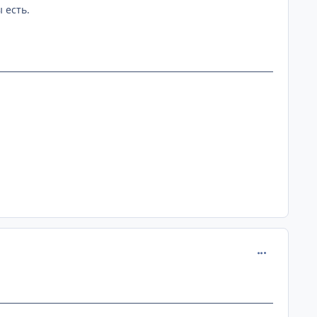
 есть.
comment_109