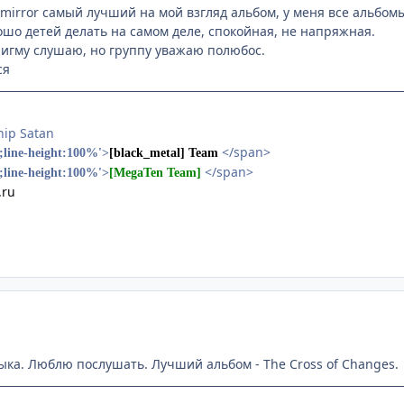
 mirror самый лучший на мой взгляд альбом, у меня все альбомы
ошо детей делать на самом деле, спокойная, не напряжная.
нигму слушаю, но группу уважаю полюбос.
ся
hip Satan
</span>
t;line-height:100%'>
[black_metal] Team
</span>
t;line-height:100%'>
[MegaTen Team]
.ru
ыка. Люблю послушать. Лучший альбом - The Cross of Changes.