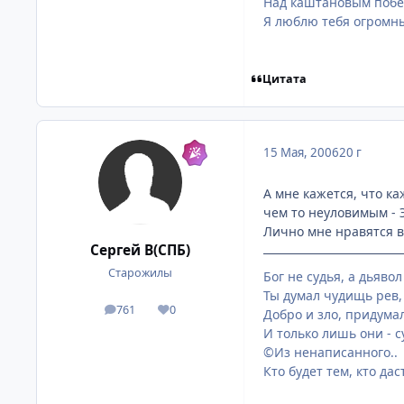
Над каштановым побе
Я люблю тебя огромны
Цитата
15 Мая, 2006
20 г
А мне кажется, что к
чем то неуловимым - Э
Лично мне нравятся вс
Сергей В(СПБ)
Старожилы
Бог не судья, а дьявол
Ты думал чудищь рев,
761
0
посты
Репутация
Добро и зло, придумал
И только лишь они - с
©Из ненаписанного..
Кто будет тем, кто да