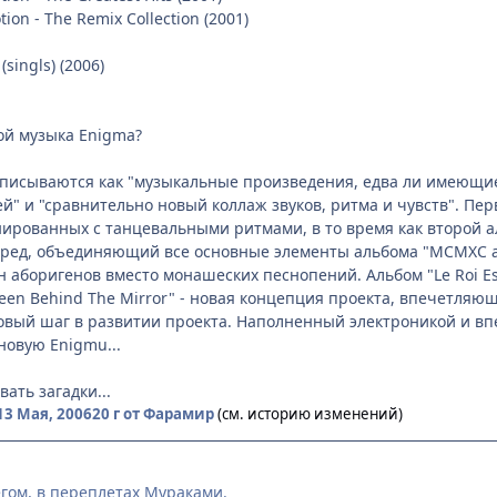
tion - The Remix Collection (2001)
singls) (2006)
ой музыка Enigma?
писываются как "музыкальные произведения, едва ли имеющи
й" и "сравнительно новый коллаж звуков, ритма и чувств". П
ированных с танцевальными ритмами, в то время как второй ал
ред, объединяющий все основные элементы альбома "MCMXC a.D
 аборигенов вместо монашеских песнопений. Альбом "Le Roi Est 
een Behind The Mirror" - новая концепция проекта, впечетляю
 новый шаг в развитии проекта. Наполненный электроникой и 
новую Enigmu...
ать загадки...
13 Мая, 2006
20 г
от Фарамир
(см. историю изменений)
гом, в переплетах Мураками.