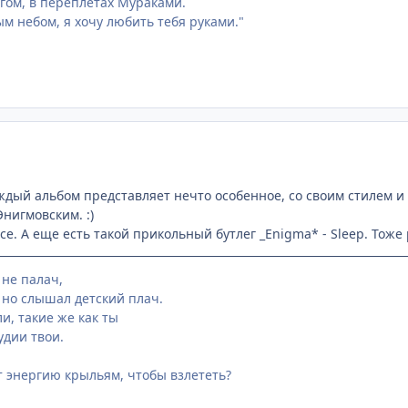
гом, в переплетах Мураками.
м небом, я хочу любить тебя руками."
аждый альбом представляет нечто особенное, со своим стилем и
нигмовским. :)
е. А еще есть такой прикольный бутлег _Enigma* - Sleep. Тоже 
 не палач,
 но слышал детский плач.
и, такие же как ты
удии твои.
ст энергию крыльям, чтобы взлететь?