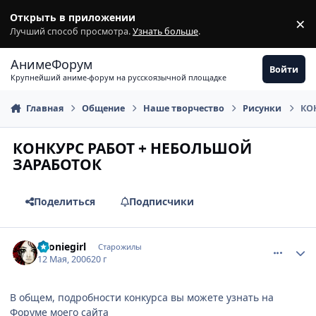
Перейти к содержимому
Открыть в приложении
×
З
Лучший способ просмотра.
Узнать больше
.
АнимеФорум
Войти
Крупнейший аниме-форум на русскоязычной площадке
Главная
Общение
Наше творчество
Рисунки
КО
КОНКУРС РАБОТ + НЕБОЛЬШОЙ
ЗАРАБОТОК
Поделиться
Подписчики
comment_1089479
Статистика автора
Tooniegirl
Старожилы
12 Мая, 2006
20 г
В общем, подробности конкурса вы можете узнать на
Форуме моего сайта