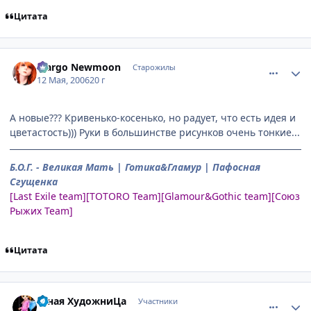
Цитата
comment_1089050
Статистика автора
Margo Newmoon
Старожилы
12 Мая, 2006
20 г
А новые??? Кривенько-косенько, но радует, что есть идея и
цветастость))) Руки в большинстве рисунков очень тонкие...
Б.О.Г. - Великая Мать | Готика&Гламур | Пафосная
Сгущенка
[Last Exile team][TOTORO Team][Glamour&Gothic team][Союз
Рыжих Team]
Цитата
comment_1092640
Статистика автора
Юная ХудожниЦа
Участники