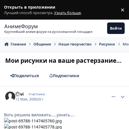
Перейти к содержимому
Открыть в приложении
×
З
Лучший способ просмотра.
Узнать больше
.
АнимеФорум
Войти
Крупнейший аниме-форум на русскоязычной площадке
Главная
Общение
Наше творчество
Рисунки
Мои
Мои рисунки на ваше растерзание...
Поделиться
Подписчики
comment_1088919
Статистика автора
Dcvi
Участники
12 Мая, 2006
20 г
Воть решила виложить.....узнать....