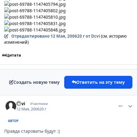
Отредактировано
12 Мая, 2006
20 г
от Dcvi
(см. историю
изменений)
Цитата
Создать новую тему
Ответить на эту тему
comment_1088934
Статистика автора
Dcvi
Участники
12 Мая, 2006
20 г
АВТОР
Правда староваты будут :)