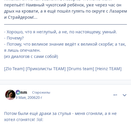
перепьёт! Наивный чукотский ребёнок, уже через час он
дрых на кровати, а я ещё пошёл гулять по округе с Лазарем
и Страйдером!...
- Хорошо, что я неглупый, а не, по настоящему, умный.
- Почему?
- Потому, что великое знание ведёт к великой скорби; а так,
я лишь опечален.
(из диалогов с сами собой)
[Zlo Team] [Приколисты TEAM] [Drums team] [Heinz TEAM]
comment_1078510
Статистика автора
Limm
Старожилы
9 Мая, 2006
20 г
Потом были ещё драки за стулья - меня сгоняли, а я не
хотел сгонятся! :lol: