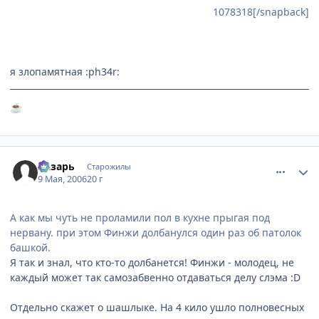
1078318[/snapback]
я злопамятная :ph34r:
☕
comment_1078586
Статистика автора
Лазарь
Старожилы
9 Мая, 2006
20 г
А как мы чуть не проламили пол в кухне прыгая под
нервану. при этом Финжи долбанулся один раз об патолок
башкой.
Я так и знал, что кто-то долбанется! Финжи - молодец, не
каждый может так самозабвенно отдаваться делу слэма :D
Отдельно скажет о шашлыке. На 4 кило ушло полновесных