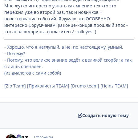
Мне жутко интересно узнать как мнение тех кто это
пережил уже во второй раз, так и новичков +
повествование событий. Я думаю это ОСОБЕННО
интересно форумчанам! (В конце-концов прошлый эпос -
это анал юморины, согласитесь! :rolleyes: )
- Хорошо, что я неглупый, а не, по настоящему, умный.
- Почему?
- Потому, что великое знание ведёт к великой скорби; а так,
я лишь опечален.
(из диалогов с сами собой)
[Zlo Team] [Приколисты TEAM] [Drums team] [Heinz TEAM]
Создать новую тему
comment_1076618
Статистика автора
Limm
Старожилы