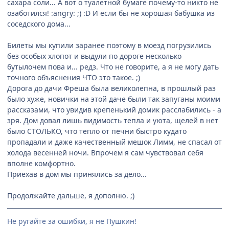
сахара соли... А вот о туалетной бумаге почему-то никто не
озаботился! :angry: ;) :D И если бы не хорошая бабушка из
соседского дома...
Билеты мы купили заранее поэтому в моезд погрузились
без особых хлопот и выдули по дороге несколько
бутылочем пова и... редз. Что не говорите, а я не могу дать
точного объяснения ЧТО это такое. ;)
Дорога до дачи Фреша была великолепна, в прошлый раз
было хуже, новички на этой даче были так запуганы моими
рассказами, что увидив крепенький домик расслабились - а
зря. Дом довал лишь видимость тепла и уюта, щелей в нет
было СТОЛЬКО, что тепло от печни быстро кудато
пропадали и даже качественный мешок Лимм, не спасал от
холода весенней ночи. Впрочем я сам чувствовал себя
вполне комфортно.
Приехав в дом мы принялись за дело...
Продолжайте дальше, я дополню. ;)
Не ругайте за ошибки, я не Пушкин!