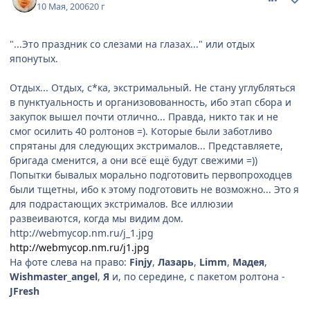
10 Мая, 2006
20 г
"...Это праздник со слезами на глазах..." или отдых
японутых.
Отдых... Отдых, с*ка, экстримальный. Не стану углубляться
в пунктуальность и организовованность, ибо этап сбора и
закупок вышел почти отлично... Правда, никто так и не
смог осилить 40 ролтонов =). Которые были заботливо
спрятаны для следующих экстрималов... Представляете,
бригада сменится, а они всё ещё будут свежими =))
Попытки бывалых морально подготовить первопроходцев
были тщетны, ибо к этому подготовить не возможно... Это я
для подрастающих экстрималов. Все иллюзии
развеиваются, когда мы видим дом.
http://webmycop.nm.ru/j_1.jpg
http://webmycop.nm.ru/j1.jpg
На фоте слева на право:
Finjy
,
Лазарь
,
Limm
,
Мадея
,
Wishmaster_angel
,
Я
и, по середине, с пакетом ролтона -
JFresh