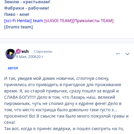
Землю - крестьянам!
Фабрики - рабочим!
Пиво - мне!
[sci-Fi Hentai] team
[sUGOI TEAM]
[Приколисты TEAM]
[Drums team]
comment_1077969
Статистика автора
JFresh
Старожилы
9 Мая, 2006
20 г
АВТОР
И так, увидев мой домик новички, сглотнув слюну,
принялись его приводить в пригодное для проживания
время. Я, ао старой привычке, сразу пошёл за водой и
СЛАВА БОГУ!!!!! Дело в том, что Лазарь наш, великий
пироманьяк, чуть не сполил дачу к едрене фене! Дело в
том, что место кострища было довольно таки густо э...
просенено! Во! В смысле там было много пожухлой травы и
сена!
Так вот, когда я принёс ведёрки, и пошёл смотреть на то,