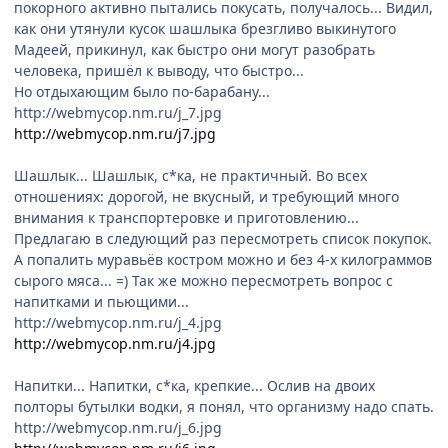
покорного активно пытались покусать, получалось... Видил,
как они утянули кусок шашлыка брезгливо выкинутого
Мадеей, прикинул, как быстро они могут разобрать
человека, пришёл к выводу, что быстро...
Но отдыхающим было по-барабану...
http://webmycop.nm.ru/j_7.jpg
http://webmycop.nm.ru/j7.jpg
Шашлык... Шашлык, с*ка, не практичный. Во всех
отношениях: дорогой, не вкусный, и требующий много
внимания к транспортеровке и приготовлению...
Предлагаю в следующий раз пересмотреть список покупок.
А попалить муравьёв костром можно и без 4-х килограммов
сырого мяса... =) Так же можно пересмотреть вопрос с
напитками и пьющими...
http://webmycop.nm.ru/j_4.jpg
http://webmycop.nm.ru/j4.jpg
Напитки... Напитки, с*ка, крепкие... Ослив на двоих
полторы бутылки водки, я понял, что организму надо спать.
http://webmycop.nm.ru/j_6.jpg