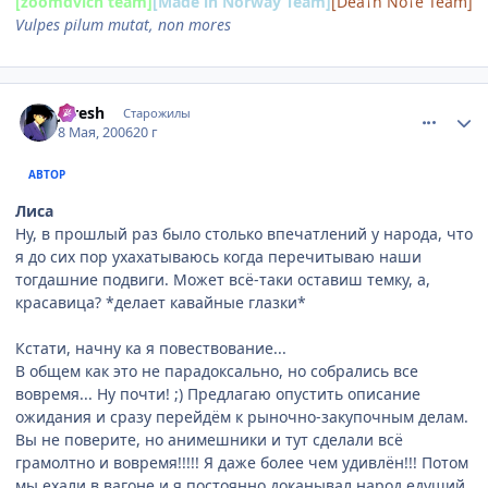
[zoomdvich team]
[Made in Norway Team]
[Dea†h No†e Team]
Vulpes pilum mutat, non mores
comment_1076666
Статистика автора
JFresh
Старожилы
8 Мая, 2006
20 г
АВТОР
Лиса
Ну, в прошлый раз было столько впечатлений у народа, что
я до сих пор ухахатываюсь когда перечитываю наши
тогдашние подвиги. Может всё-таки оставиш темку, а,
красавица? *делает кавайные глазки*
Кстати, начну ка я повествование...
В общем как это не парадоксально, но собрались все
вовремя... Ну почти! ;) Предлагаю опустить описание
ожидания и сразу перейдём к рыночно-закупочным делам.
Вы не поверите, но анимешники и тут сделали всё
грамолтно и вовремя!!!!! Я даже более чем удивлён!!! Потом
мы ехали в вагоне и я постоянно доканывал народ едущий