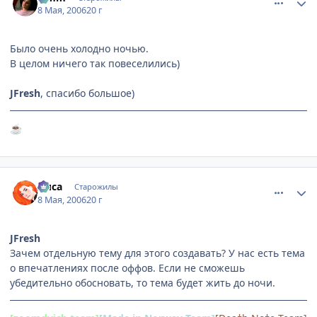
8 Мая, 2006
20 г
Было очень холодно ночью.
В целом ничего так повеселились)
JFresh
, спасибо большое)
☕
comment_1076648
Статистика автора
Лиса
Старожилы
8 Мая, 2006
20 г
JFresh
Зачем отдельную тему для этого создавать? У нас есть тема
о впечатлениях после оффов. Если не сможешь
убедительно обосновать, то тема будет жить до ночи.