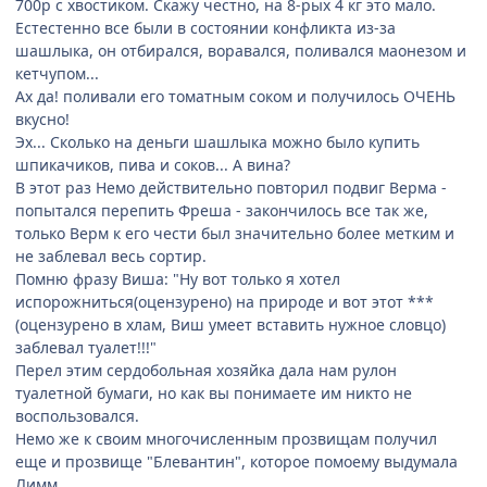
700р с хвостиком. Скажу честно, на 8-рых 4 кг это мало.
Естестенно все были в состоянии конфликта из-за
шашлыка, он отбирался, воравался, поливался маонезом и
кетчупом...
Ах да! поливали его томатным соком и получилось ОЧЕНЬ
вкусно!
Эх... Сколько на деньги шашлыка можно было купить
шпикачиков, пива и соков... А вина?
В этот раз Немо действительно повторил подвиг Верма -
попытался перепить Фреша - закончилось все так же,
только Верм к его чести был значительно более метким и
не заблевал весь сортир.
Помню фразу Виша: "Ну вот только я хотел
испорожниться(оцензурено) на природе и вот этот ***
(оцензурено в хлам, Виш умеет вставить нужное словцо)
заблевал туалет!!!"
Перел этим сердобольная хозяйка дала нам рулон
туалетной бумаги, но как вы понимаете им никто не
воспользовался.
Немо же к своим многочисленным прозвищам получил
еще и прозвище "Блевантин", которое помоему выдумала
Лимм.