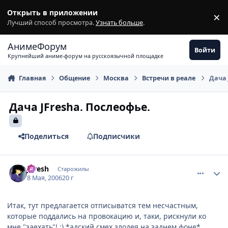
Перейти к содержимому
Открыть в приложении
×
З
Лучший способ просмотра.
Узнать больше
.
АнимеФорум
Войти
Крупнейший аниме-форум на русскоязычной площадке
Главная
Общение
Москва
Встречи в реале
Дача 
Дача JFresha. Послеофье.
Поделиться
Подписчики
comment_1076203
Статистика автора
JFresh
Старожилы
8 Мая, 2006
20 г
Итак, тут предлагается отписыватся тем несчастным,
которые поддались на провокацию и, таки, рискнули ко
мне "заехать"! :) *адский смех злодея на заднем фоне*