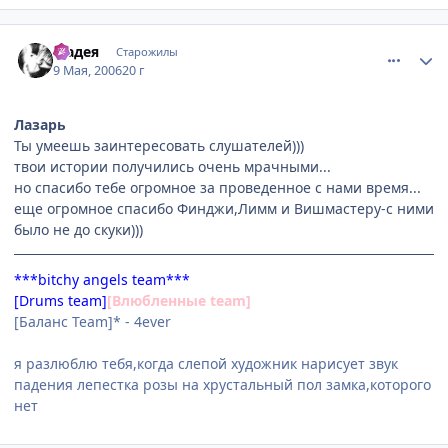
comment_1079003
Статистика автора
Мадея
Старожилы
9 Мая, 2006
20 г
Лазарь
Ты умеешь заинтересовать слушателей)))
твои истории получились очень мрачными...
но спасибо тебе огромное за проведенное с нами время...
еще огромное спасибо Финджи,Лимм и Вишмастеру-с ними
было не до скуки)))
***bitchy angels team***
[Drums team]
[Влюбленные team]
[Баланс Team]* - 4ever
я разлюблю тебя,когда слепой художник нарисует звук
падения лепестка розы на хрустальный пол замка,которого
нет