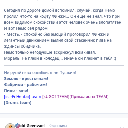
Сегодня по дороге домой вспомнил, случай, когда Немо
пролил что-то на кофту Финжи... Он еще не знал, что при
всем видимом скокойствии этот человек очень злопатятен.
И вот Немо сел рядом:
- Месть. - спокойно без эмоций проговорил Финжи и
легантныи движением вылил свой стаканчик пива на
ждинсы обидчика.
Немо только негодуюше вскрикнул вскакивая.
Мораль: Не плюй в колодец... Иначе он плюнет в тебя :)
Не ругайте за ошибки, я не Пушкин!
Землю - крестьянам!
Фабрики - рабочим!
Пиво - мне!
[sci-Fi Hentai] team
[sUGOI TEAM]
[Приколисты TEAM]
[Drums team]
comment_1081655
Статистика автора
Aedd Geenvael
Старожилы