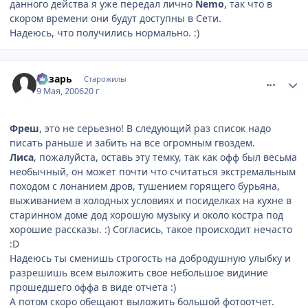
данного действа я уже передал лично
Nemo
, так что в
скором времени они будут доступны в Сети.
Надеюсь, что получились нормально. :)
comment_1077623
Статистика автора
Лазарь
Старожилы
9 Мая, 2006
20 г
Фреш
, это не серьезно! В следующий раз список надо
писать раньше и забить на все огромным гвоздем.
Лиса
, пожалуйста, оставь эту темку, так как офф был весьма
необычный, он может почти что считаться экстремальным
походом с лонанием дров, тушением горящего бурьяна,
выживанием в холодных условиях и посиделках на кухне в
старинном доме дод хорошую музыку и около костра под
хорошие рассказы. :) Согласись, такое происходит нечасто
:D
Надеюсь ты сменишь строгость на добродушную улыбку и
разрешишь всем выложить свое небольшое видиние
прошедшего оффа в виде отчета :)
А потом скоро обещают выложить большой фотоотчет.