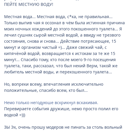
ПЕЙТЕ МЕСТНУЮ ВОДУ!
Местная вода... Местная вода, с*ка, не правильная...
Только выпив чая я осознал в чём была истинная причина
моих ночных хождений до этого покошенного туалета... Я
лечил сушняк сырой местной водой, а ввиду не трезвого
состояния, снова и снова... Действие потрясающее, 15
минут и организм чистый =)... Даже свежий чай, с
кипячёной водой, возвращается к истокам за те же 15
минут... Спасибо тому, кто после моего 9-го посещения
туалета, таки, рассказал, что был некий Верм, такой же
любитель местной воды, и перекошенного туалета...
Но, вопреки всему, впечатления исключительно
положительные, спасибо всем, кто был...
Немо только негодуюше вскрикнул вскакивая.
Перевираете события дружише, немо просто полил его
водкой =)))
ЗЫ Эх, очень прошу модеров не пинать за столь вольный