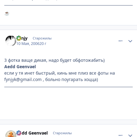
☕
comment_1083675
Статистика автора
Fynjy
Старожилы
10 Мая, 2006
20 г
3 фотка ваще дикая, надо будет обфотожабить)
Aedd Geenvael
если у тя инет быстрый, кинь мне плиз все фоты на
fynjyk@gmail.com , больно поугарать хоцца)
can't you see... i'm as holy as can be.
comment_1083766
Статистика автора
Aedd Geenvael
Старожилы