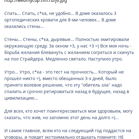
http://webmycop.nm.ru/j6.jpg
Спать... Спать, с*ка, не удобно... В доме оказалось 3
ортопедических кровати для 8-ми человек... В доме
оказались стены...
Стены... Стены, с*ка, дырявые... Полностью эмитировали
окружающую среду. За окном +3, у нас +3 =) Вся моя ночь -
борьба желания блевануть с желанием согреться и скинуть
на пол Страйдера. Медленно светало. Наступило утро.
Утро... Утро, с*ка - это тест на прочность... Который не
прошёл никто =), вместо обещанных 3-х дней, было
принято волевое решение, что эту "обитель зла" надо
спалить и срочно ретироваться назад в будущее, назад в
цивилизацию...
Для всех, кто хочет поинтересоваться мои здоровьем, могу
сказать, что жив, но запомню этот день на долго =)...
И самое главное, всем кто на следующий год поддастся на
уговоры, и поедет экстримально отдыхать помните: НЕ