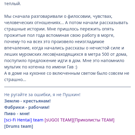
теплый.
Мы сначала разговаривали о филосовии, чувствах,
человеческих отношениях... А потом начали рассказывать
страшные истории. Мне пришлось пережить опять
прожитые пол года вспоминая свою работу в морге,
почему-то на всех это произвело неизгладимое
впечаление, когда начались рассказы о нечистой силе и
леших муромских лесов(находящихся в метра 500 от дома,
поспупило предложение идти в дом. Мне это напомнило
мультик по котенка по имени Гав :)
А в доме на кухонке со включенным светом было совсем не
страшно...
Не ругайте за ошибки, я не Пушкин!
Землю - крестьянам!
Фабрики - рабочим!
Пиво - мне!
[sci-Fi Hentai] team
[sUGOI TEAM]
[Приколисты TEAM]
[Drums team]