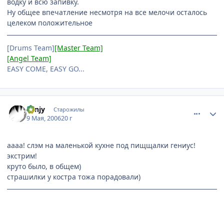
водку и всю запивку.
Ну общее впечатление несмотря на все мелочи осталось
целеком положительное
[Drums Team]
[Master Team]
[Angel Team]
EASY COME, EASY GO...
comment_1078300
Статистика автора
Fynjy
Старожилы
9 Мая, 2006
20 г
аааа! слэм на маленькой кухне под пищщалки гениус!
экстрим!
круто было, в общем)
страшилки у костра тожа порадовали)
can't you see... i'm as holy as can be.