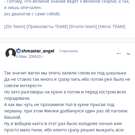
- Потому, что великое знание ведёт к великой скорби; а так,
я лишь опечален.
(из диалогов с сами собой)
[Zlo Team] [Приколисты TEAM] [Drums team] [Heinz TEAM]
comment_1078203
Статистика автора
Wishmaster_angel
Старожилы
9 Мая, 2006
20 г
Так значит вагон мы опять залили соком из под шашлыка
Да не стоило так много и сразу пить ибо потом уже было не
совсем интерестн
Но зато разговоры на кухне а потом и перед костром всех
порадовали.
А как мы чуть не проламили пол в кухне прыгая под
нервану. при этом Финжи долбанулся один раз об патолок
башкой.
Ну и вобщем както в этот раз было холоднее ночью или
просто мало пили, ибо коекто сразу решил выжрать всю