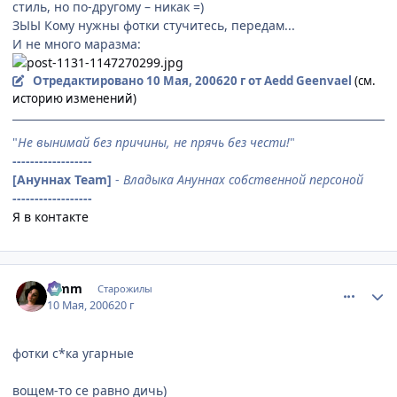
стиль, но по-другому – никак =)
ЗЫЫ Кому нужны фотки стучитесь, передам...
И не много маразма:
Отредактировано
10 Мая, 2006
20 г
от Aedd Geenvael
(см.
историю изменений)
"
Не вынимай без причины, не прячь без чести!
"
------------------
[Ануннах Team]
-
Владыка Ануннах собственной персоной
------------------
Я в контакте
comment_1082168
Статистика автора
Limm
Старожилы
10 Мая, 2006
20 г
фотки с*ка угарные
вощем-то се равно дичь)