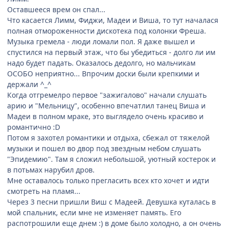
Оставшееся врем он спал...
Что касается Лимм, Фиджи, Мадеи и Виша, то тут началася
полная отмороженности дискотека под колонки Фреша.
Музыка гремела - люди ломали пол. Я даже вышел и
спустился на первый этаж, что бы убедиться - долго ли им
надо будет падать. Оказалось дедолго, но мальчикам
ОСОБО неприятно... Впрочим доски были крепкими и
держали ^_^
Когда отгремелро первое "зажигалово" начали слушать
арию и "Мельницу", особенно впечатлил танец Виша и
Мадеи в полном мраке, это выглядело очень красиво и
романтично :D
Потом я захотел романтики и отдыха, сбежал от тяжелой
музыки и пошел во двор под звездным небом слушать
"Эпидемию". Там я сложил небольшой, уютный костерок и
в потьмах нарубил дров.
Мне оставалось только прегласить всех кто хочет и идти
смотреть на пламя...
Через 3 песни пришли Виш с Мадеей. Девушка куталась в
мой спальник, если мне не изменяет память. Его
распотрошили еще днем :) в доме было холодно, а он очень