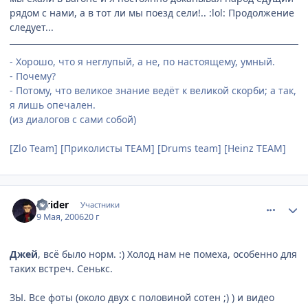
рядом с нами, а в тот ли мы поезд сели!.. :lol: Продолжение
следует...
- Хорошо, что я неглупый, а не, по настоящему, умный.
- Почему?
- Потому, что великое знание ведёт к великой скорби; а так,
я лишь опечален.
(из диалогов с сами собой)
[Zlo Team] [Приколисты TEAM] [Drums team] [Heinz TEAM]
comment_1077410
Статистика автора
Strider
Участники
9 Мая, 2006
20 г
Джей
, всё было норм. :) Холод нам не помеха, особенно для
таких встреч. Сенькс.
ЗЫ. Все фоты (около двух с половиной сотен ;) ) и видео