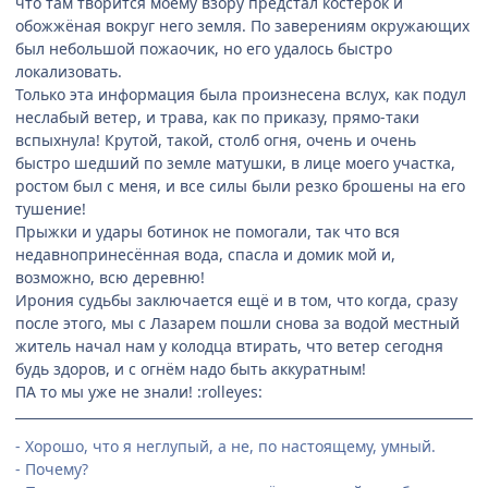
что там творится моему взору предстал костерок и
обожжёная вокруг него земля. По заверениям окружающих
был небольшой пожаочик, но его удалось быстро
локализовать.
Только эта информация была произнесена вслух, как подул
неслабый ветер, и трава, как по приказу, прямо-таки
вспыхнула! Крутой, такой, столб огня, очень и очень
быстро шедший по земле матушки, в лице моего участка,
ростом был с меня, и все силы были резко брошены на его
тушение!
Прыжки и удары ботинок не помогали, так что вся
недавнопринесённая вода, спасла и домик мой и,
возможно, всю деревню!
Ирония судьбы заключается ещё и в том, что когда, сразу
после этого, мы с Лазарем пошли снова за водой местный
житель начал нам у колодца втирать, что ветер сегодня
будь здоров, и с огнём надо быть аккуратным!
ПА то мы уже не знали! :rolleyes:
- Хорошо, что я неглупый, а не, по настоящему, умный.
- Почему?