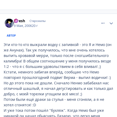
comment_1078318
Статистика автора
JFresh
Старожилы
9 Мая, 2006
20 г
АВТОР
Эти кто-то кто выжрали водку с запивкой - это Я и Немо (он
же Анунах). Так уж получилось, что мне очень хотелось
выпить кровавой мерри, только после сногшибательного
калимбра! В общем соотношение у меня получилось везде
1:2 - что я с большим удовольствием в себя вливал! ;)
Кстати, немного забигая вперёд, сообщаю что Немо
повторил прошлогодний подвиг Верма - выпил водички! :)
Но до этого пока не дошли. Сначало Ненмо забабахал нас
отличный шашлый, я начал дегустировать и как только дал
добро, с моей торелки утощили всё мясо! ;)
Потом были ещё драки за стулья - меня сгоняли, а я не
хотел сгонятся! :D
И уже тока потом пошёл "бухляж". Когда Немо был уже
никакой он начал обьяснять Лазарю, что легко меня