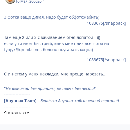
10 Мая, 2006
20 г
3 фотка ваще дикая, надо будет обфотожабить)
1083675[/snapback]
Там ещё 2 или 3 с забиванием огня лопатой =)))
если у тя инет быстрый, кинь мне плиз все фоты на
fynjyk@gmail.com , больно поугарать хоцца)
1083675[/snapback]
С и-нетом у меня накладки, мне проще нарезать...
"
Не вынимай без причины, не прячь без чести!
"
------------------
[Ануннах Team]
-
Владыка Ануннах собственной персоной
------------------
Я в контакте