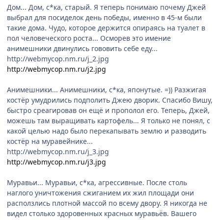
Дом... Дом, с*ка, старый. Я теперь понимаю почему Джей
выбрал для посиделок день победы, именно в 45-м были
такие дома. Чудо, которое держится опираясь на туалет в
пол человеческого роста... Осморев это имение
анимешники двинулись гововить себе еду...
http://webmycop.nm.ru/j_2.jpg
http://webmycop.nm.ru/j2.jpg
Анимешники... Анимешники, с*ка, японутые. =)) Разжигая
костёр умудрились подполить Джею дворик. Спасибо Вишу,
быстро среагировав он ещё и прополол его. Теперь, Джей,
можешь там выращивать картофель... Я только не понял, с
какой целью надо было перекапывать землю и разводить
костёр на муравейнике...
http://webmycop.nm.ru/j_3.jpg
http://webmycop.nm.ru/j3.jpg
Муравьи... Муравьи, с*ка, агрессивные. После столь
наглого уничтожения сжиганием их жил площади они
расползлись плотной массой по всему двору. Я никогда не
видел столько здоровенных красных муравьёв. Вашего