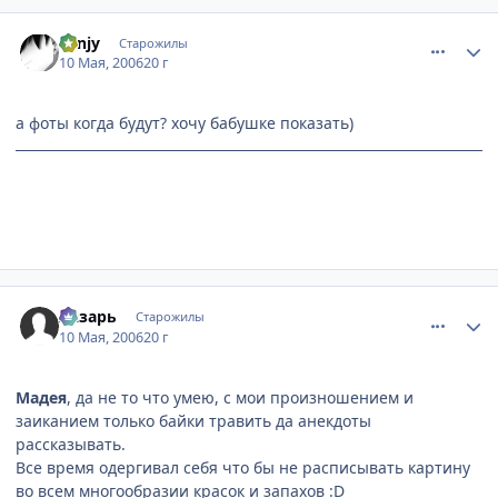
comment_1081361
Статистика автора
Fynjy
Старожилы
10 Мая, 2006
20 г
а фоты когда будут? хочу бабушке показать)
can't you see... i'm as holy as can be.
comment_1081431
Статистика автора
Лазарь
Старожилы
10 Мая, 2006
20 г
Мадея
, да не то что умею, с мои произношением и
заиканием только байки травить да анекдоты
рассказывать.
Все время одергивал себя что бы не расписывать картину
во всем многообразии красок и запахов :D