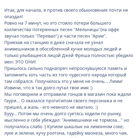
Итак, для начала, я против своего обыкновения почти не
опаздал!
Ровно на 7 минут, но это стоило потери большего
колличества потерянных песен "Мельницы"(на оффе
звучал только "Перевал") и части песен "Арии".
Приехав на станцию я даже сначала не узнал
анимешников в обособленной кучке молодых людей и
только улыбащееся лицой Джей Фреша полностью убедило
мен: ЭТО ОНИ!
Пришлось сильно поднапряч непроснувшуюся память и
запомнить хоть часть из того чудесного народа который
там собрался. Получилось это у меня не очень... Лимм!
Извини, что я так долго путал твое имя :)
Мы поговорили и отправили гонцов в магазин пока ждали
Гаури... О оказался протитипом своего персонажа и не
пришел, а жаль - его немного не хватало. :)
Бууу... Потом мы очень долго суетясь ходили по рынку,
мысленно я себя убеждал: "Анимешники не тормоза..." но
получалось слабо :) Купили шашлык на лимонном соке,
луке и зелени, кучу ролтона, тадейку маонеза, много чая,