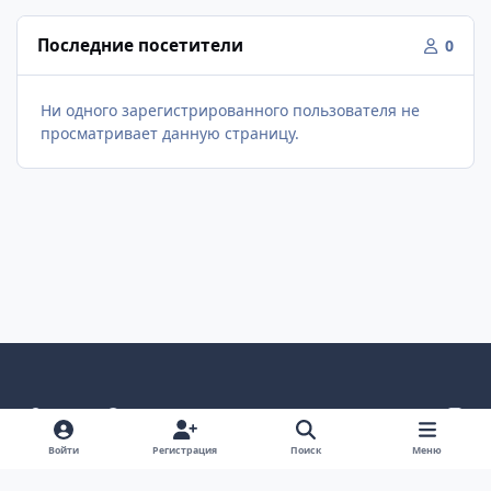
Последние посетители
0
Ни одного зарегистрированного пользователя не
просматривает данную страницу.
Светлый режим
Темный режим
Как в системе
v
k
Язык
Политика конфиденциальности
Войти
Регистрация
Поиск
Меню
Связаться с нами
Cookies