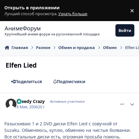
Перейти к содержимому
Открыть в приложении
×
З
Лучший способ просмотра.
Узнать больше
.
АнимеФорум
Войти
Крупнейший аниме-форум на русскоязычной площадке
Главная
Разное
Обмен и продажа
Обмен
Elfen L
Elfen Lied
Поделиться
Подписчики
comment_1073858
Статистика автора
Greedy Crazy
Активные участники
8 Мая, 2006
20 г
Разыскиваю 1 и 2 DVD диски Elfen Lied с озвучкой от
Suzaku. Обменяюсь, куплю, обменяю на чистые болванки.
Все остальные диски есть, огромная просьба помочь.