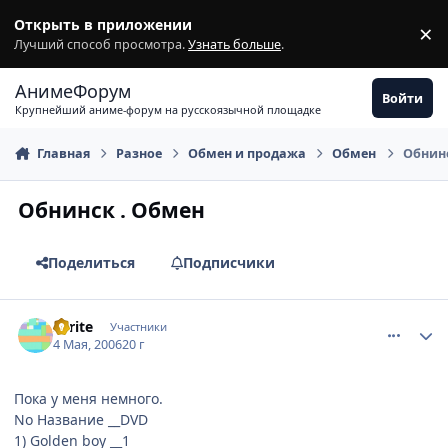
Перейти к содержимому
Открыть в приложении
×
З
Лучший способ просмотра.
Узнать больше
.
АнимеФорум
Войти
Крупнейший аниме-форум на русскоязычной площадке
Главная
Разное
Обмен и продажа
Обмен
Обнинс
Обнинск . Обмен
Поделиться
Подписчики
comment_1065185
Статистика автора
sprite
Участники
4 Мая, 2006
20 г
Пока у меня немного.
No Название __DVD
1) Golden boy __1