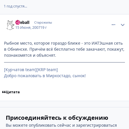
1 год спустя...
comment_1781645
Статистика автора
fireball
Старожилы
15 Июня, 2007
19 г
Рыбное место, которое гораздо ближе - это ИАТЭшная сеть
в Обнинске. Причём всё бесплатно тебе закачают, покажут,
познакомятся и объяснят.
[Курчатов team][KRP team]
Добро пожаловать в Миркостадо, сынок!
Цитата
Присоединяйтесь к обсуждению
Вы можете опубликовать сейчас и зарегистрироваться