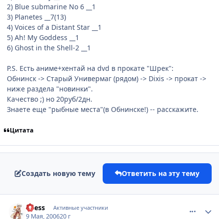
2) Blue submarine No 6 __1
3) Planetes __7(13)
4) Voices of a Distant Star __1
5) Ah! My Goddess __1
6) Ghost in the Shell-2 __1
P.S. Есть аниме+хентай на dvd в прокате "Шрек":
Обнинск -> Старый Универмаг (рядом) -> Dixis -> прокат ->
ниже раздела "новинки".
Качество ;) но 20руб/2дн.
Знаете еще "рыбные места"(в Обнинске!) -- расскажите.
Цитата
Создать новую тему
Ответить на эту тему
comment_1077282
Статистика автора
nFess
Активные участники
9 Мая, 2006
20 г