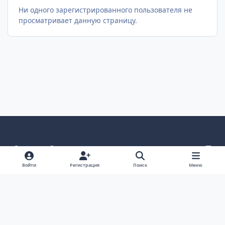
Ни одного зарегистрированного пользователя не
просматривает данную страницу.
Светлый режим
Темный режим
Как в системе
v
k
Язык
Политика конфиденциальности
Войти
Регистрация
Поиск
Меню
Связаться с нами
Cookies
project25
Powered by
Invision Community