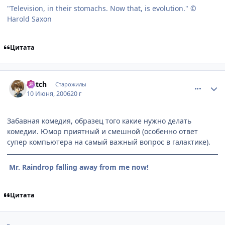
"Television, in their stomachs. Now that, is evolution." ©
Harold Saxon
Цитата
comment_1180707
Статистика автора
Butch
Старожилы
10 Июня, 2006
20 г
Забавная комедия, образец того какие нужно делать
комедии. Юмор приятный и смешной (особенно ответ
супер компьютера на самый важный вопрос в галактике).
Mr. Raindrop falling away from me now!
Цитата