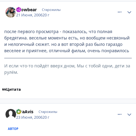
comment_1215749
Статистика автора
snowbear
Старожилы
21 Июня, 2006
20 г
после первого просмотра - показалось, что полная
бредятина. веселые моменты есть, но вообщем несвязный
и нелогичный сюжет. но а вот второй раз было гараздо
веселее и приятнее, отличный фильм, очень понравилось
И если что-то пойдёт вверх дном, Мы с тобой одни, дети за
рулём.
Цитата
comment_1223112
Статистика автора
raraAvis
Старожилы
23 Июня, 2006
20 г
АВТОР