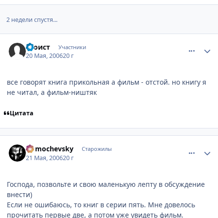
2 недели спустя...
comment_1114286
Статистика автора
Эгоист
Участники
20 Мая, 2006
20 г
все говорят книга прикольная а фильм - отстой. но книгу я
не читал, а фильм-ништяк
Цитата
comment_1120396
Статистика автора
Domochevsky
Старожилы
21 Мая, 2006
20 г
Господа, позвольте и свою маленькую лепту в обсуждение
внести)
Если не ошибаюсь, то книг в серии пять. Мне довелось
прочитать первые две, а потом уже увидеть фильм.