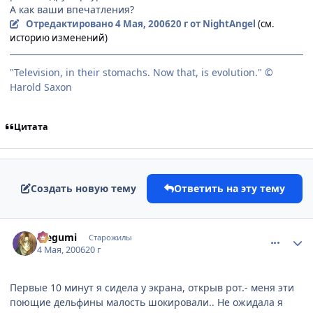
А как ваши впечатления?
Отредактировано
4 Мая, 2006
20 г
от NightAngel
(см.
историю изменений)
"Television, in their stomachs. Now that, is evolution." ©
Harold Saxon
Цитата
Создать новую тему
Ответить на эту тему
comment_1062627
Статистика автора
Megumi
Старожилы
4 Мая, 2006
20 г
Первые 10 минут я сидела у экрана, открыв рот.- меня эти
поющие дельфины малость шокировали.. Не ожидала я