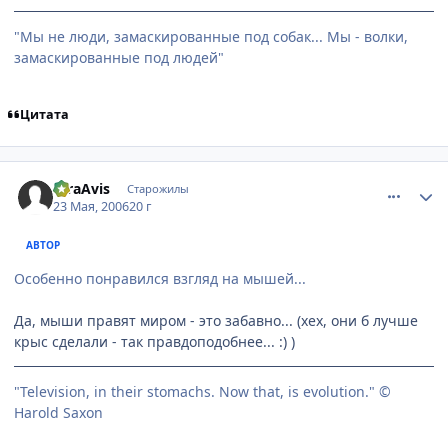
"Мы не люди, замаскированные под собак... Мы - волки,
замаскированные под людей"
Цитата
comment_1125670
Статистика автора
raraAvis
Старожилы
23 Мая, 2006
20 г
АВТОР
Особенно понравился взгляд на мышей...
Да, мыши правят миром - это забавно... (хех, они б лучше
крыс сделали - так правдоподобнее... :) )
"Television, in their stomachs. Now that, is evolution." ©
Harold Saxon