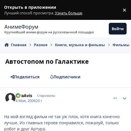
Перейти к содержимому
Открыть в приложении
×
З
Лучший способ просмотра.
Узнать больше
.
АнимеФорум
Войти
Крупнейший аниме-форум на русскоязычной площадке
Главная
Разное
Книги, музыка и фильмы
Фильмы
Автостопом по Галактике
Поделиться
Подписчики
comment_1062598
Статистика автора
raraAvis
Старожилы
4 Мая, 2006
20 г
На мой взгляд фильм не так уж плох, хотя книга конечно
лучше. Из главных героев понравился, пожалуй, только
робот и друг Артура.