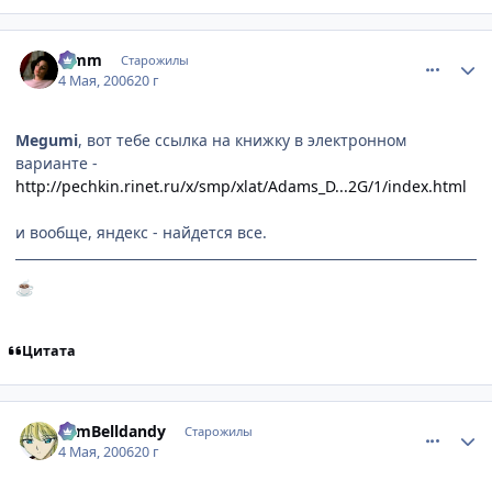
comment_1063490
Статистика автора
Limm
Старожилы
4 Мая, 2006
20 г
Megumi
, вот тебе ссылка на книжку в электронном
варианте -
http://pechkin.rinet.ru/x/smp/xlat/Adams_D...2G/1/index.html
и вообще, яндекс - найдется все.
☕
Цитата
comment_1064430
Статистика автора
TomBelldandy
Старожилы
4 Мая, 2006
20 г