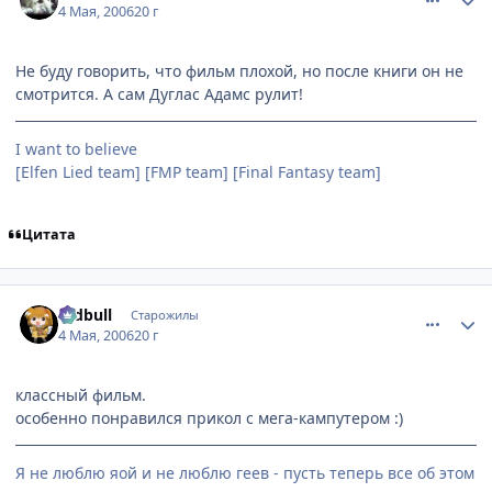
4 Мая, 2006
20 г
Не буду говорить, что фильм плохой, но после книги он не
смотрится. А сам Дуглас Адамс рулит!
I want to believe
[Elfen Lied team] [FMP team] [Final Fantasy team]
Цитата
comment_1065817
Статистика автора
redbull
Старожилы
4 Мая, 2006
20 г
классный фильм.
особенно понравился прикол с мега-кампутером :)
Я не люблю яой и не люблю геев - пусть теперь все об этом