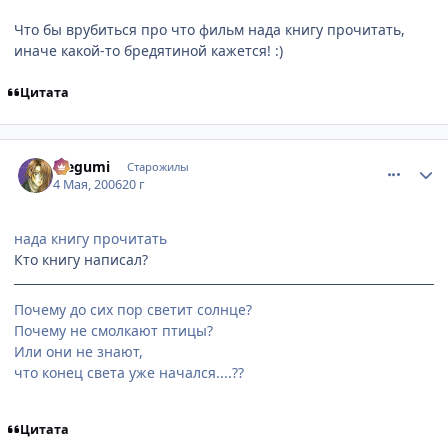
Что бы врубиться про что фильм нада книгу прочитать,
иначе какой-то бредятиной кажется! :)
Цитата
comment_1063289
Статистика автора
Megumi
Старожилы
4 Мая, 2006
20 г
нада книгу прочитать
Кто книгу написал?
Почему до сих пор светит солнце?
Почему не смолкают птицы?
Или они не знают,
что конец света уже начался....??
Цитата