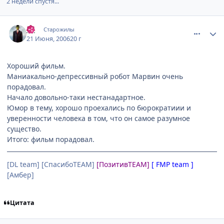
2 недели спустя...
comment_1215479
Статистика автора
_I_
Старожилы
21 Июня, 2006
20 г
Хороший фильм.
Маниакально-депрессивный робот Марвин очень
порадовал.
Начало довольно-таки нестанадартное.
Юмор в тему, хорошо проехались по бюрократиии и
уверенности человека в том, что он самое разумное
существо.
Итого: фильм порадовал.
[DL team] [СпасибоTEAM]
[ПозитивTEAM]
[ FMP team ]
[Амбер]
Цитата