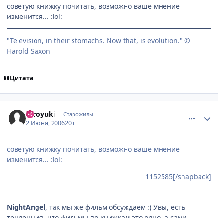
советую книжку почитать, возможно ваше мнение
изменится... :lol:
"Television, in their stomachs. Now that, is evolution." ©
Harold Saxon
Цитата
comment_1152617
Статистика автора
Hiroyuki
Старожилы
2 Июня, 2006
20 г
советую книжку почитать, возможно ваше мнение
изменится... :lol:
1152585[/snapback]
NightAngel
, так мы же фильм обсуждаем :) Увы, есть
тенденция, что фильмы по книжкам это одно, а сами