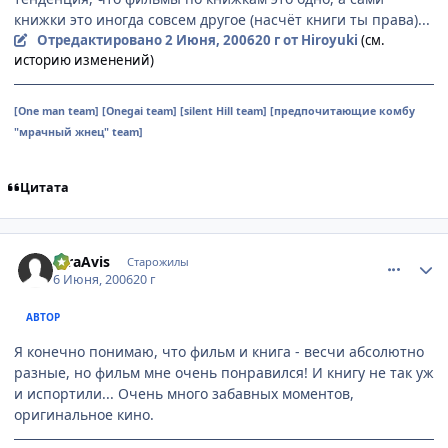
книжки это иногда совсем другое (насчёт книги ты права)...
Отредактировано
2 Июня, 2006
20 г
от Hiroyuki
(см.
историю изменений)
[One man team] [Onegai team] [silent Hill team] [предпочитающие комбу
"мрачный жнец" team]
Цитата
comment_1170333
Статистика автора
raraAvis
Старожилы
6 Июня, 2006
20 г
АВТОР
Я конечно понимаю, что фильм и книга - весчи абсолютно
разные, но фильм мне очень понравился! И книгу не так уж
и испортили... Очень много забавных моментов,
оригинальное кино.