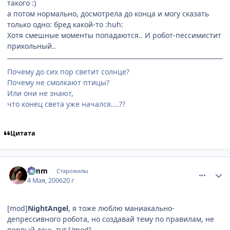
такого :)
а потом нормально, досмотрела до конца и могу сказать
только одно: бред какой-то :huh:
Хотя смешные моменты попадаются.. И робот-пессимистит
прикольный..
Почему до сих пор светит солнце?
Почему не смолкают птицы?
Или они не знают,
что конец света уже начался....??
Цитата
comment_1062863
Статистика автора
Limm
Старожилы
4 Мая, 2006
20 г
[mod]
NightAngel
, я тоже люблю маниакально-
депрессивного робота, но создавай тему по правилам, не
первый день тут.[/mod]