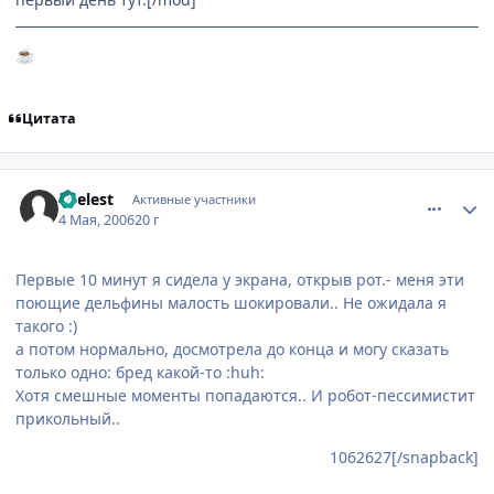
☕
Цитата
comment_1063276
Статистика автора
Shelest
Активные участники
4 Мая, 2006
20 г
Первые 10 минут я сидела у экрана, открыв рот.- меня эти
поющие дельфины малость шокировали.. Не ожидала я
такого :)
а потом нормально, досмотрела до конца и могу сказать
только одно: бред какой-то :huh:
Хотя смешные моменты попадаются.. И робот-пессимистит
прикольный..
1062627[/snapback]