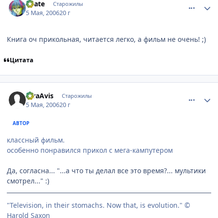
Skate
Старожилы
5 Мая, 2006
20 г
Книга оч прикольная, читается легко, а фильм не очень! ;)
Цитата
comment_1067867
Статистика автора
raraAvis
Старожилы
5 Мая, 2006
20 г
АВТОР
классный фильм.
особенно понравился прикол с мега-кампутером
Да, согласна... "...а что ты делал все это время?... мультики
смотрел..." :)
"Television, in their stomachs. Now that, is evolution." ©
Harold Saxon