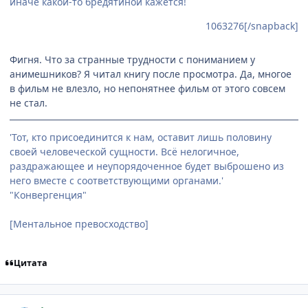
иначе какой-то бредятиной кажется!
1063276[/snapback]
Фигня. Что за странные трудности с пониманием у
анимешников? Я читал книгу после просмотра. Да, многое
в фильм не влезло, но непонятнее фильм от этого совсем
не стал.
'Тот, кто присоединится к нам, оставит лишь половину
своей человеческой сущности. Всё нелогичное,
раздражающее и неупорядоченное будет выброшено из
него вместе с соответствующими органами.'
"Конвергенция"
[Ментальное превосходство]
Цитата
comment_1066162
Статистика автора