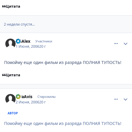
Цитата
2 недели спустя...
comment_1151066
Статистика автора
DGAlex
Участники
1 Июня, 2006
20 г
Помойму еще один фильм из разряда ПОЛНАЯ ТУПОСТЬ!
Цитата
comment_1152585
Статистика автора
raraAvis
Старожилы
2 Июня, 2006
20 г
АВТОР
Помойму еще один фильм из разряда ПОЛНАЯ ТУПОСТЬ!