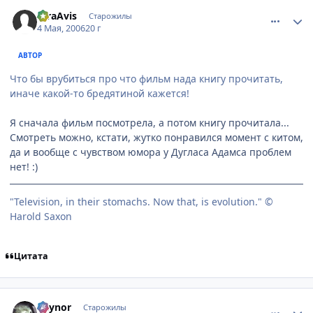
comment_1065362
Статистика автора
raraAvis
Старожилы
4 Мая, 2006
20 г
АВТОР
Что бы врубиться про что фильм нада книгу прочитать,
иначе какой-то бредятиной кажется!
Я сначала фильм посмотрела, а потом книгу прочитала...
Смотреть можно, кстати, жутко понравился момент с китом,
да и вообще с чувством юмора у Дугласа Адамса проблем
нет! :)
"Television, in their stomachs. Now that, is evolution." ©
Harold Saxon
Цитата
comment_1065750
Статистика автора
Raynor
Старожилы