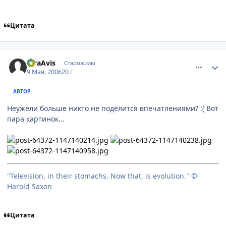
Цитата
comment_1077512
Статистика автора
raraAvis
Старожилы
9 Мая, 2006
20 г
АВТОР
Неужели больше никто не поделится впечатлениями? :( Вот
пара картинок...
"Television, in their stomachs. Now that, is evolution." ©
Harold Saxon
Цитата