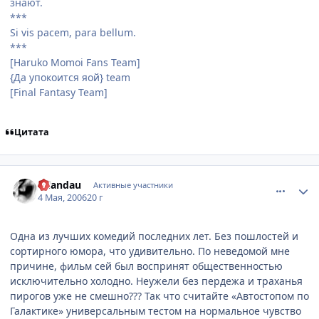
знают.
***
Si vis pacem, para bellum.
***
[Haruko Momoi Fans Team]
{Да упокоится яой} team
[Final Fantasy Team]
Цитата
comment_1065819
Статистика автора
Dilandau
Активные участники
4 Мая, 2006
20 г
Одна из лучших комедий последних лет. Без пошлостей и
сортирного юмора, что удивительно. По неведомой мне
причине, фильм сей был воспринят общественностью
исключительно холодно. Неужели без пердежа и траханья
пирогов уже не смешно??? Так что считайте «Автостопом по
Галактике» универсальным тестом на нормальное чувство