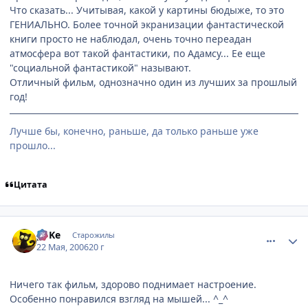
Что сказать... Учитывая, какой у картины бюдыже, то это
ГЕНИАЛЬНО. Более точной экранизации фантастической
книги просто не наблюдал, очень точно переадан
атмосфера вот такой фантастики, по Адамсу... Ее еще
"социальной фантастикой" называют.
Отличный фильм, однозначно один из лучших за прошлый
год!
Лучше бы, конечно, раньше, да только раньше уже
прошло...
Цитата
comment_1123913
Статистика автора
poKe
Старожилы
22 Мая, 2006
20 г
Ничего так фильм, здорово поднимает настроение.
Особенно понравился взгляд на мышей... ^_^