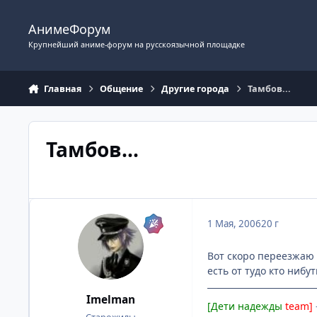
Перейти к содержимому
АнимеФорум
Крупнейший аниме-форум на русскоязычной площадке
Главная
Общение
Другие города
Тамбов...
Тамбов...
1 Мая, 2006
20 г
Вот скоро переезжаю и
есть от тудо кто нибут
Imelman
[Дети надежды
team]