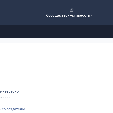
Сообщество
Активность
нтересно .......
ь аааа
- со создатель!