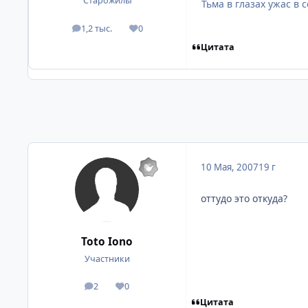
Старожилы
Тьма в глазах ужас в сер
1,2 тыс.
0
посты
Репутация
Цитата
10 Мая, 2007
19 г
оттудо это откуда?
Toto Iono
Участники
2
0
посты
Репутация
Цитата