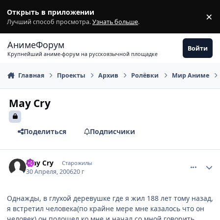
Перейти к содержимому
Открыть в приложении
×
З
Лучший способ просмотра.
Узнать больше
.
АнимеФорум
Войти
Крупнейший аниме-форум на русскоязычной площадке
Главная
Проекты
Архив
Ролёвки
Мир Аниме
May Cry
Поделиться
Подписчики
comment_1048528
Статистика автора
May Cry
Старожилы
30 Апреля, 2006
20 г
Однажды, в глухой деревушке где я жил 188 лет тому назад,
я встретил человека(по крайне мере мне казалось что он
человек) он подошел ко мне и начал со мной говорить.