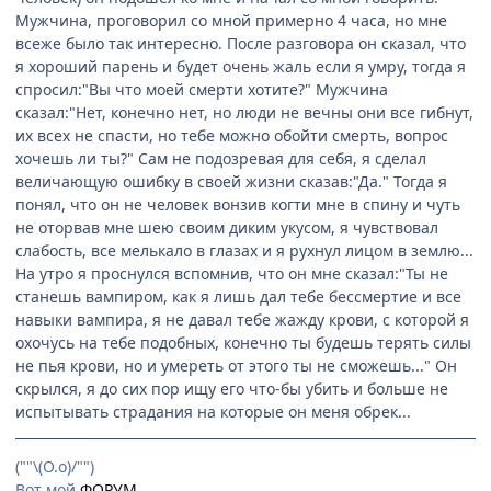
Мужчина, проговорил со мной примерно 4 часа, но мне
всеже было так интересно. После разговора он сказал, что
я хороший парень и будет очень жаль если я умру, тогда я
спросил:"Вы что моей смерти хотите?" Мужчина
сказал:"Нет, конечно нет, но люди не вечны они все гибнут,
их всех не спасти, но тебе можно обойти смерть, вопрос
хочешь ли ты?" Сам не подозревая для себя, я сделал
величающую ошибку в своей жизни сказав:"Да." Тогда я
понял, что он не человек вонзив когти мне в спину и чуть
не оторвав мне шею своим диким укусом, я чувствовал
слабость, все мелькало в глазах и я рухнул лицом в землю...
На утро я проснулся вспомнив, что он мне сказал:"Ты не
станешь вампиром, как я лишь дал тебе бессмертие и все
навыки вампира, я не давал тебе жажду крови, с которой я
охочусь на тебе подобных, конечно ты будешь терять силы
не пья крови, но и умереть от этого ты не сможешь..." Он
скрылся, я до сих пор ищу его что-бы убить и больше не
испытывать страдания на которые он меня обрек...
(""\(О.о)/"")
Вот мой
ФОРУМ