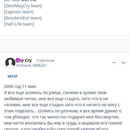
[DevilMayCry team]
[Capcom team]
[ResidentEvil team]
[Half-Life team]
comment_1191731
Статистика автора
May Cry
Старожилы
14 Июня, 2006
20 г
АВТОР
2006 год 11 мая:
Я все еще шляюсь по улице, сжимая в кулаке свои
любимые четки, мне все еще стыдно, зато что я не
человек, мне все еще стыдно зато что я ничего не могу с
этим поделать... Шляясь по улочкам, я все время думаю о
том ублюдке, что так милостно подарил мне бессмертие,
мои когти вонзились бы ему в грудь и вырвали его гнилое
сердце, а его улыбку я бы стер парой ударов об его