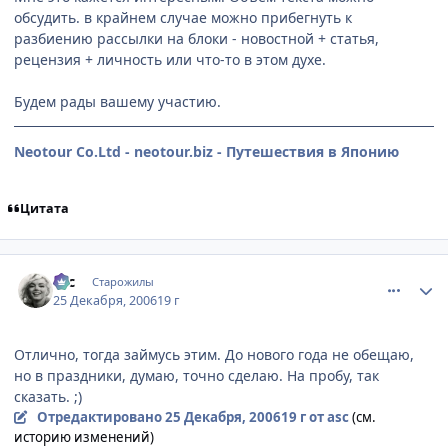
обсудить. в крайнем случае можно прибегнуть к
разбиению рассылки на блоки - новостной + статья,
рецензия + личность или что-то в этом духе.
Будем рады вашему участию.
Neotour Co.Ltd - neotour.biz - Путешествия в Японию
Цитата
comment_1608627
Статистика автора
asc
Старожилы
25 Декабря, 2006
19 г
Отлично, тогда займусь этим. До нового года не обещаю,
но в праздники, думаю, точно сделаю. На пробу, так
сказать. ;)
Отредактировано
25 Декабря, 2006
19 г
от asc
(см.
историю изменений)