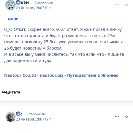
Looter
Старожилы
23 Января, 2007
19 г
АВТОР
O_O Откат, скорее всего, убил ответ. Я уже писал в личку,
что статья принята и будет размещена. то есть в 27м
номере, поскольку 25 был уже укомплектован статьями, а
26 будет новостным блоком.
И в аське вы у меня числитесь, так что если что - пишите
для надежности и туда.
Neotour Co.Ltd - neotour.biz - Путешествия в Японию
Цитата
comment_1653385
Статистика автора
asc
Старожилы
23 Января, 2007
19 г