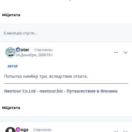
Цитата
6 месяцев спустя...
comment_1604596
Статистика автора
Looter
Старожилы
24 Декабря, 2006
19 г
АВТОР
Попытка намбер три. вследствие отката.
Neotour Co.Ltd - neotour.biz - Путешествия в Японию
Цитата
comment_1605159
Статистика автора
Ryoga
Старожилы