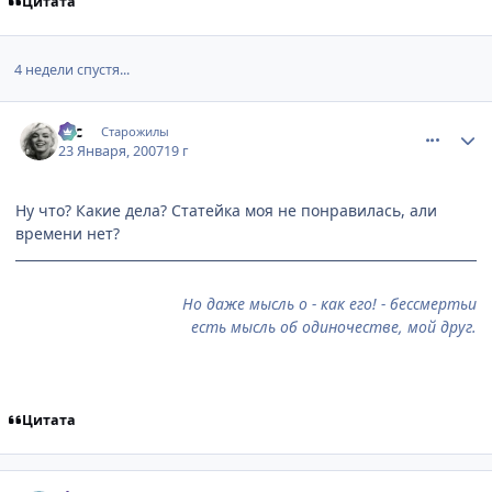
Цитата
4 недели спустя...
comment_1653056
Статистика автора
asc
Старожилы
23 Января, 2007
19 г
Ну что? Какие дела? Статейка моя не понравилась, али
времени нет?
Но даже мысль о - как его! - бессмертьи
есть мысль об одиночестве, мой друг.
Цитата
comment_1653082
Статистика автора