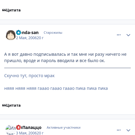
Цитата
comment_1054281
Статистика автора
Honda-san
Старожилы
2 Мая, 2006
20 г
А я вот давно подписывалась и так мне ни разу ничего не
пришло, вроде и пароль вводила и все было ок.
Скучно тут, просто мрак
няяя няяя няяя гааао гааао гааао пика пика пика
Цитата
comment_1059466
Статистика автора
ИлПалаццо
Активные участники
3 Мая, 2006
20 г