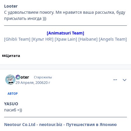
Looter
С удовольствием помогу. Мя нравится ваша рассылка, буду
присылать иногда )))
[Animatsuri Team]
[Ghibli Team] [Культ НЯ!] [Храм Lain] [Haibane] [Angels Team]
Цитата
comment_1046657
Статистика автора
Looter
Старожилы
29 Апреля, 2006
20 г
АВТОР
YASUO
пасиб =))
Neotour Co.Ltd - neotour.biz - Путешествия в Японию