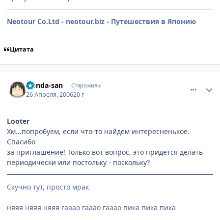
Neotour Co.Ltd - neotour.biz - Путешествия в Японию
Цитата
comment_1037858
Статистика автора
Honda-san
Старожилы
26 Апреля, 2006
20 г
Looter
Хм...попробуем, если что-то найдем интересненькое.
Спасибо
за приглашение! Только вот вопрос, это придется делать
периодически или постольку - поскольку?
Скучно тут, просто мрак
няяя няяя няяя гааао гааао гааао пика пика пика