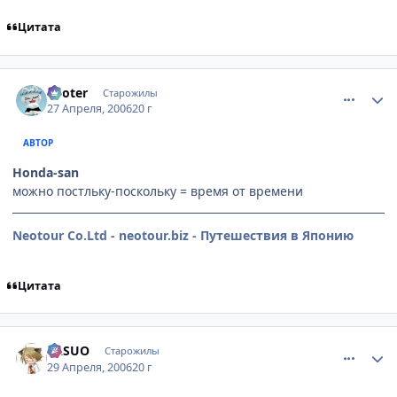
Цитата
comment_1039824
Статистика автора
Looter
Старожилы
27 Апреля, 2006
20 г
АВТОР
Honda-san
можно постльку-поскольку = время от времени
Neotour Co.Ltd - neotour.biz - Путешествия в Японию
Цитата
comment_1046444
Статистика автора
YASUO
Старожилы
29 Апреля, 2006
20 г