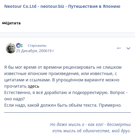
Neotour Co.Ltd - neotour.biz - Путешествия в Японию
Цитата
comment_1607595
Статистика автора
asc
Старожилы
25 Декабря, 2006
19 г
Я бы мог время от времени рецензировать не слишком
известные японские произведения, или известные, с
цитатами и ссылками. В упрощённом варианте можно
прочитать
здесь
Естественно, я всё доработаю и подкорректирую. Вопрос -
оно надо?
Если надо, какой должен быть объём текста. Примерно.
Но даже мысль о - как его! - бессмертьи
есть мысль об одиночестве, мой друг.