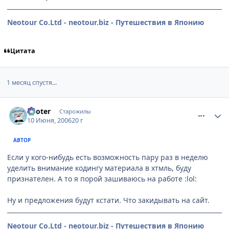
Neotour Co.Ltd - neotour.biz - Путешествия в Японию
Цитата
1 месяц спустя...
comment_1179519
Статистика автора
Looter
Старожилы
10 Июня, 2006
20 г
АВТОР
Если у кого-нибудь есть возможность пару раз в неделю
уделить внимание кодингу материала в хтмль, буду
признателен. А то я порой зашиваюсь на работе :lol:
Ну и предложения будут кстати. Что закидывать на сайт.
Neotour Co.Ltd - neotour.biz - Путешествия в Японию