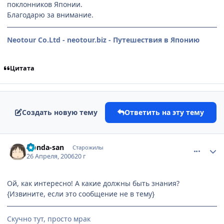
поклонников Японии.
Благодарю за внимание.
Neotour Co.Ltd - neotour.biz - Путешествия в Японию
Цитата
Создать новую тему
Ответить на эту тему
comment_1037512
Статистика автора
Honda-san
Старожилы
26 Апреля, 2006
20 г
Ой, как интересно! А какие должны быть знания?
{Извините, если это сообщение не в тему}
Скучно тут, просто мрак