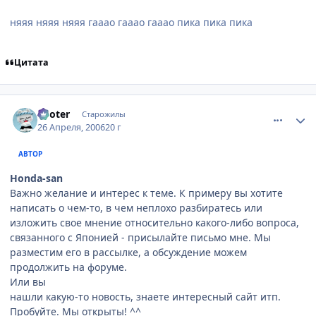
няяя няяя няяя гааао гааао гааао пика пика пика
Цитата
comment_1037545
Статистика автора
Looter
Старожилы
26 Апреля, 2006
20 г
АВТОР
Honda-san
Важно желание и интерес к теме. К примеру вы хотите
написать о чем-то, в чем неплохо разбиратесь или
изложить свое мнение относительно какого-либо вопроса,
связанного с Японией - присылайте письмо мне. Мы
разместим его в рассылке, а обсуждение можем
продолжить на форуме.
Или вы
нашли какую-то новость, знаете интересный сайт итп.
Пробуйте. Мы открыты! ^^