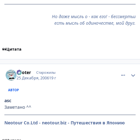
Но даже мысль о - как его! - бессмертьи
есть мысль об одиночестве, мой друг.
Цитата
comment_1608704
Статистика автора
Looter
Старожилы
25 Декабря, 2006
19 г
АВТОР
asc
Заметано ^^
Neotour Co.Ltd - neotour.biz - Путешествия в Японию