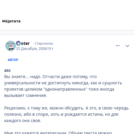
Цитата
comment_1607741
Статистика автора
Looter
Старожилы
25 Декабря, 2006
19 г
АВТОР
asc
Вы знаете... надо. Отчасти даже потому, что
универсальности не достигнуть никогда, как и сущность
проектов целиком "однонаправленных" тоже иногда
вызывает сомнение.
Рецензию, к тому же, можно обсудить. А это, в свою чередь
полезно, ибо в споре, хоть и рождается истина, но для
каждого она своя.
Мне это кажется интересным. Объем текста можно