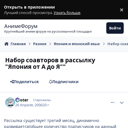
Перейти к содержимому
Открыть в приложении
×
З
Лучший способ просмотра.
Узнать больше
.
АнимеФорум
Войти
Крупнейший аниме-форум на русскоязычной площадке
Главная
Разное
Япония и японский язык
Набор соав
Набор соавторов в рассылку
"Япония от А до Я""
Поделиться
Подписчики
comment_1037267
Статистика автора
Looter
Старожилы
26 Апреля, 2006
20 г
Рассылка существует третий месяц, динамично
развивается(общее количество подписчиков на данный