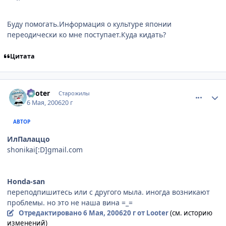
Буду помогать.Информация о культуре японии
переодически ко мне поступает.Куда кидать?
Цитата
comment_1070860
Статистика автора
Looter
Старожилы
6 Мая, 2006
20 г
АВТОР
ИлПалаццо
shonikai[:D]gmail.com
Honda-san
переподпишитесь или с другого мыла. иногда возникают
проблемы. но это не наша вина =_=
Отредактировано
6 Мая, 2006
20 г
от Looter
(см. историю
изменений)