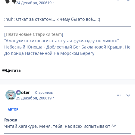
24 Декабря, 2006
19 г
:huh: Откат за откатом... к чему бы это всё... :)
[
Платиновые Старики team
]
"Амацухико-хиконагисатакэ-угая-фукиаэдзу-но микото"
Небесный Юноша - Доблестный Бог Баклановой Крыши, Не
До Конца Настеленной На Морском Берегу
Цитата
comment_1606272
Статистика автора
Looter
Старожилы
25 Декабря, 2006
19 г
АВТОР
Ryoga
Читай Хагакуре. Меня, тебя, нас всех испытывают ^^