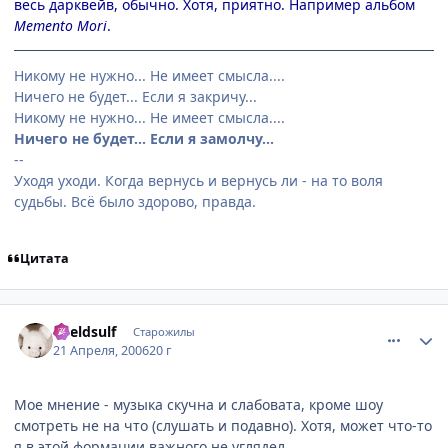
весь дарквейв, обычно. Хотя, приятно. Например альбом
Memento Mori
.
Никому не нужно... Не имеет смысла....
Ничего не будет... Если я закричу...
Никому не нужно... Не имеет смысла....
Ничего не будет... Если я замолчу...
--
Уходя уходи. Когда вернусь и вернусь ли - на то воля
судьбы. Всё было здорово, правда.
Цитата
comment_1023147
Статистика автора
Kveldsulf
Старожилы
21 Апреля, 2006
20 г
Мое мнение - музыка скучна и слабовата, кроме шоу
смотреть не на что (слушать и подавно). Хотя, может что-то
я в этой формации важного не углядел.