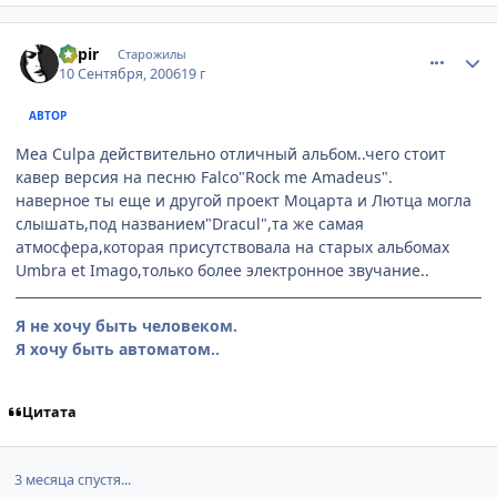
comment_1422512
Статистика автора
Rapir
Старожилы
10 Сентября, 2006
19 г
АВТОР
Mea Culpa действительно отличный альбом..чего стоит
кавер версия на песню Falco"Rock me Amadeus".
наверное ты еще и другой проект Моцарта и Лютца могла
слышать,под названием"Dracul",та же самая
атмосфера,которая присутствовала на старых альбомах
Umbra et Imago,только более электронное звучание..
Я не хочу быть человеком.
Я хочу быть автоматом..
Цитата
3 месяца спустя...