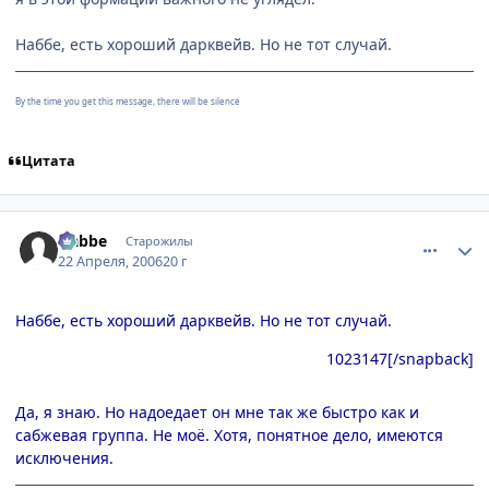
Наббе, есть хороший дарквейв. Но не тот случай.
By the time you get this message, there will be silence
Цитата
comment_1023628
Статистика автора
Nabbe
Старожилы
22 Апреля, 2006
20 г
Наббе, есть хороший дарквейв. Но не тот случай.
1023147
[/snapback]
Да, я знаю. Но надоедает он мне так же быстро как и
сабжевая группа. Не моё. Хотя, понятное дело, имеются
исключения.