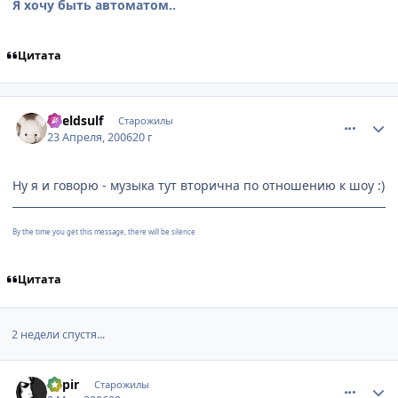
Я хочу быть автоматом..
Цитата
comment_1026600
Статистика автора
Kveldsulf
Старожилы
23 Апреля, 2006
20 г
Ну я и говорю - музыка тут вторична по отношению к шоу :)
By the time you get this message, there will be silence
Цитата
2 недели спустя...
comment_1054776
Статистика автора
Rapir
Старожилы