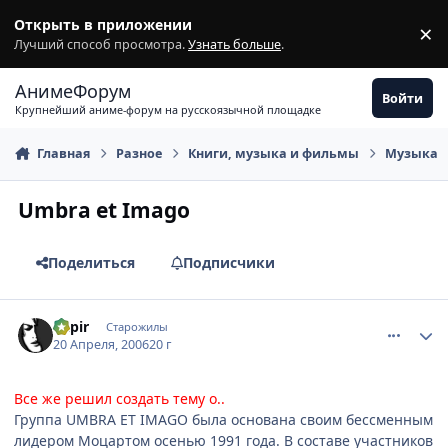
Перейти к содержимому
Открыть в приложении
×
З
Лучший способ просмотра.
Узнать больше
.
АнимеФорум
Войти
Крупнейший аниме-форум на русскоязычной площадке
Главная
Разное
Книги, музыка и фильмы
Музыка
Umbra et Imago
Поделиться
Подписчики
comment_1020235
Статистика автора
Rapir
Старожилы
20 Апреля, 2006
20 г
Все же решил создать тему о..
Группа UMBRA ET IMAGO была основана своим бессменным
лидером Моцартом осенью 1991 года. В составе участников