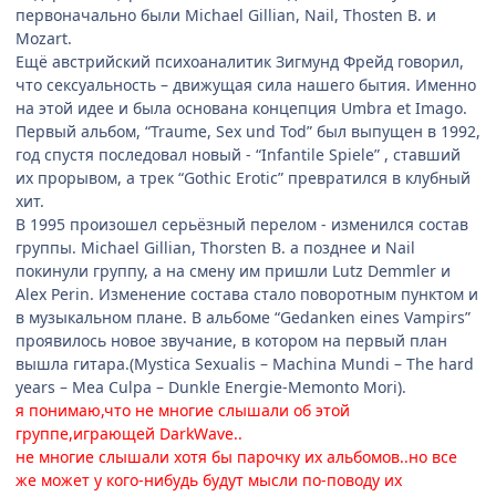
первоначально были Michael Gillian, Nail, Thosten B. и
Mozart.
Ещё австрийский психоаналитик Зигмунд Фрейд говорил,
что сексуальность – движущая сила нашего бытия. Именно
на этой идее и была основана концепция Umbra et Imago.
Первый альбом, “Traume, Sex und Tod” был выпущен в 1992,
год спустя последовал новый - “Infantile Spiele” , ставший
их прорывом, а трек “Gothic Erotic” превратился в клубный
хит.
В 1995 произошел серьёзный перелом - изменился состав
группы. Michael Gillian, Thorsten B. а позднее и Nail
покинули группу, а на смену им пришли Lutz Demmler и
Alex Perin. Изменение состава стало поворотным пунктом и
в музыкальном плане. В альбоме “Gedanken eines Vampirs”
проявилось новое звучание, в котором на первый план
вышла гитара.(Mystica Sexualis – Machina Mundi – The hard
years – Mea Culpa – Dunkle Energie-Memonto Mori).
я понимаю,что не многие слышали об этой
группе,играющей DarkWave..
не многие слышали хотя бы парочку их альбомов..но все
же может у кого-нибудь будут мысли по-поводу их