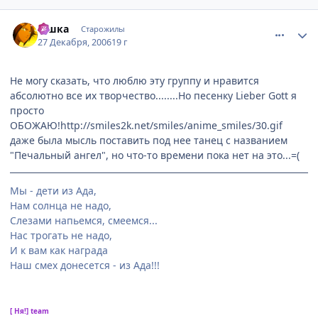
comment_1611748
Статистика автора
Кiшка
Старожилы
27 Декабря, 2006
19 г
Не могу сказать, что люблю эту группу и нравится
абсолютно все их творчество........Но песенку Lieber Gott я
просто
ОБОЖАЮ!
http://smiles2k.net/smiles/anime_smiles/30.gif
даже была мысль поставить под нее танец с названием
"Печальный ангел", но что-то времени пока нет на это...=(
Мы - дети из Ада,
Нам солнца не надо,
Слезами напьемся, смеемся...
Нас трогать не надо,
И к вам как награда
Наш смех донесется - из Ада!!!
[ Ня!] team