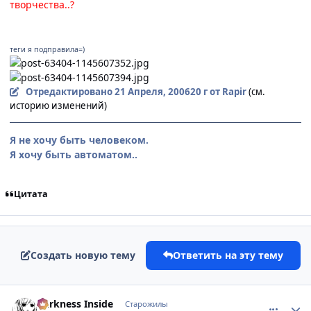
творчества..?
теги я подправила=)
Отредактировано
21 Апреля, 2006
20 г
от Rapir
(см.
историю изменений)
Я не хочу быть человеком.
Я хочу быть автоматом..
Цитата
Создать новую тему
Ответить на эту тему
comment_1020543
Статистика автора
Darkness Inside
Старожилы