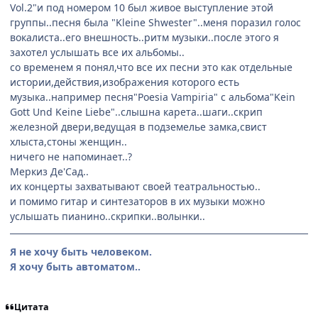
Vol.2"и под номером 10 был живое выступление этой
группы..песня была "Kleine Shwester"..меня поразил голос
вокалиста..его внешность..ритм музыки..после этого я
захотел услышать все их альбомы..
со временем я понял,что все их песни это как отдельные
истории,действия,изображения которого есть
музыка..например песня"Poesia Vampiria" с альбома"Kein
Gott Und Keine Liebe"..слышна карета..шаги..скрип
железной двери,ведущая в подземелье замка,свист
хлыста,стоны женщин..
ничего не напоминает..?
Меркиз Де'Сад..
их концерты захватывают своей театральностью..
и помимо гитар и синтезаторов в их музыки можно
услышать пианино..скрипки..волынки..
Я не хочу быть человеком.
Я хочу быть автоматом..
Цитата