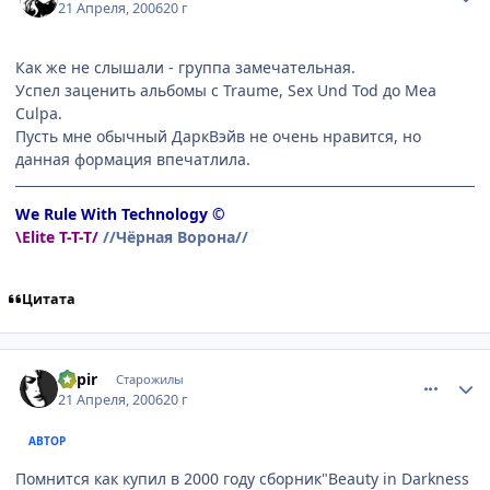
21 Апреля, 2006
20 г
Как же не слышали - группа замечательная.
Успел заценить альбомы с Traume, Sex Und Tod до Mea
Culpa.
Пусть мне обычный ДаркВэйв не очень нравится, но
данная формация впечатлила.
We Rule With Technology ©
\Elite T-T-T/
//Чёрная Ворона//
Цитата
comment_1020845
Статистика автора
Rapir
Старожилы
21 Апреля, 2006
20 г
АВТОР
Помнится как купил в 2000 году сборник"Beauty in Darkness