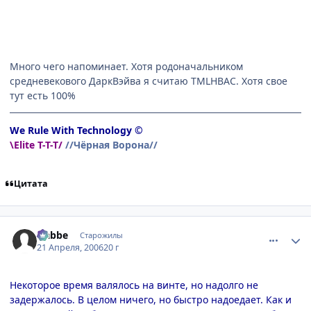
Много чего напоминает. Хотя родоначальником
средневекового ДаркВэйва я считаю TMLHBAC. Хотя свое
тут есть 100%
We Rule With Technology ©
\Elite T-T-T/
//Чёрная Ворона//
Цитата
comment_1021237
Статистика автора
Nabbe
Старожилы
21 Апреля, 2006
20 г
Некоторое время валялось на винте, но надолго не
задержалось. В целом ничего, но быстро надоедает. Как и