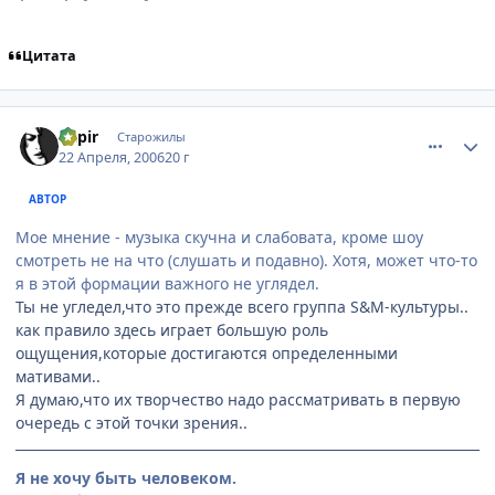
Цитата
comment_1024403
Статистика автора
Rapir
Старожилы
22 Апреля, 2006
20 г
АВТОР
Мое мнение - музыка скучна и слабовата, кроме шоу
смотреть не на что (слушать и подавно). Хотя, может что-то
я в этой формации важного не углядел.
Ты не угледел,что это прежде всего группа S&M-культуры..
как правило здесь играет большую роль
ощущения,которые достигаются определенными
мативами..
Я думаю,что их творчество надо рассматривать в первую
очередь с этой точки зрения..
Я не хочу быть человеком.