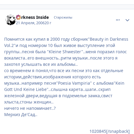
comment_1020974
Статистика автора
Darkness Inside
Старожилы
21 Апреля, 2006
20 г
Помнится как купил в 2000 году сборник"Beauty in Darkness
Vol.2"и под номером 10 был живое выступление этой
группы..песня была "Kleine Shwester"..меня поразил голос
вокалиста..его внешность..ритм музыки..после этого я
захотел услышать все их альбомы..
со временем я понял,что все их песни это как отдельные
истории,действия,изображения которого есть
музыка..например песня"Poesia Vampiria" с альбома"Kein
Gott Und Keine Liebe"..слышна карета..шаги..скрип
железной двери,ведущая в подземелье замка,свист
хлыста,стоны женщин..
ничего не напоминает..?
Меркиз Де'Сад..
1020845[/snapback]