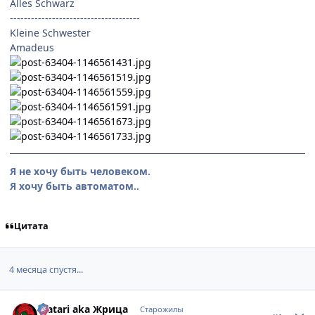
Alles Schwarz
-------------------------------------
Kleine Schwester
Amadeus
Я не хочу быть человеком.
Я хочу быть автоматом..
Цитата
4 месяца спустя...
comment_1420068
Статистика автора
Watari aka Жрица
Старожилы