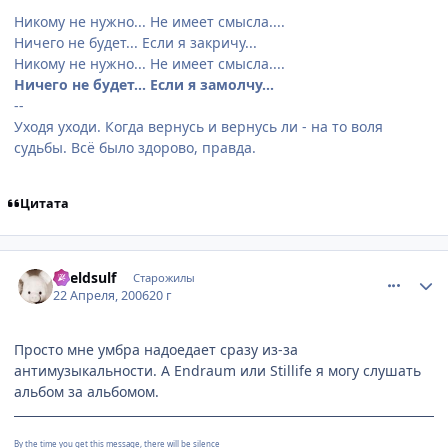
Никому не нужно... Не имеет смысла....
Ничего не будет... Если я закричу...
Никому не нужно... Не имеет смысла....
Ничего не будет... Если я замолчу...
--
Уходя уходи. Когда вернусь и вернусь ли - на то воля
судьбы. Всё было здорово, правда.
Цитата
comment_1023939
Статистика автора
Kveldsulf
Старожилы
22 Апреля, 2006
20 г
Просто мне умбра надоедает сразу из-за
антимузыкальности. А Endraum или Stillife я могу слушать
альбом за альбомом.
By the time you get this message, there will be silence